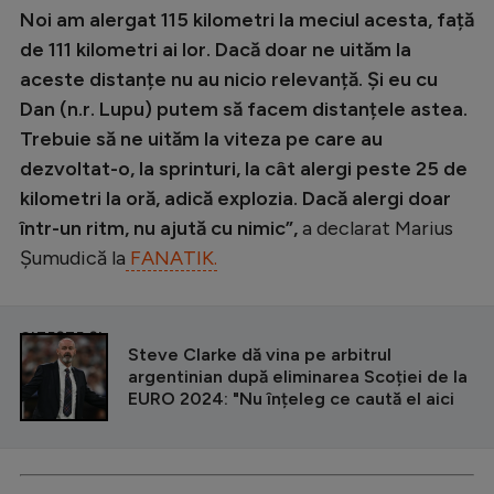
Intră în cont
Noi am alergat 115 kilometri la meciul acesta, față
Creează cont
de 111 kilometri ai lor. Dacă doar ne uităm la
aceste distanțe nu au nicio relevanță. Și eu cu
Dan (n.r. Lupu) putem să facem distanțele astea.
Trebuie să ne uităm la viteza pe care au
dezvoltat-o, la sprinturi, la cât alergi peste 25 de
kilometri la oră, adică explozia. Dacă alergi doar
într-un ritm, nu ajută cu nimic”,
a declarat Marius
Șumudică la
FANATIK.
CITEȘTE ȘI
Steve Clarke dă vina pe arbitrul
argentinian după eliminarea Scoției de la
EURO 2024: "Nu înțeleg ce caută el aici