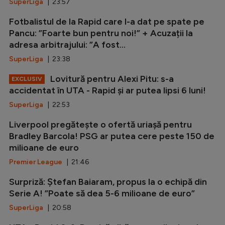
SuperLiga
| 23:57
Fotbalistul de la Rapid care l-a dat pe spate pe
Pancu: ”Foarte bun pentru noi!” + Acuzații la
adresa arbitrajului: ”A fost...
SuperLiga
| 23:38
Lovitură pentru Alexi Pitu: s-a
EXCLUSIV
accidentat în UTA - Rapid și ar putea lipsi 6 luni!
SuperLiga
| 22:53
Liverpool pregătește o ofertă uriașă pentru
Bradley Barcola! PSG ar putea cere peste 150 de
milioane de euro
Premier League
| 21:46
Surpriză: Ștefan Baiaram, propus la o echipă din
Serie A! ”Poate să dea 5-6 milioane de euro”
SuperLiga
| 20:58