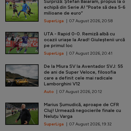
Surpriză: Ștefan Baiaram, propus la o
echipă din Serie A! ”Poate să dea 5-6
milioane de euro”
SuperLiga
| 07 August 2026, 20:58
UTA - Rapid 0-0. Remiză albă cu
ocazii uriașe la Arad! Giuleștenii urcă
pe primul loc
SuperLiga
| 07 August 2026, 20:41
De la Miura SV la Aventador SVJ: 55
de ani de Super Veloce, filosofia
care a definit cele mai radicale
Lamborghini V12
Auto
| 07 August 2026, 20:12
Marius Șumudică, aproape de CFR
Cluj! Urmează negocierile finale cu
Neluțu Varga
SuperLiga
| 07 August 2026, 19:32