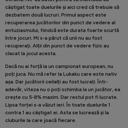
Natație
câștigat toate duelurile și aici cred că trebuie să
dezbatem două lucruri. Primul aspect este
Formula 1
recuperarea jucătorilor din punct de vedere al
Gimnastică
entuziasmului, fiindcă este durata foarte scurtă
Auto
între jocuri. Mi s-a părut că unii nu au fost
recuperați. Alții din punct de vedere fizic au
Rugby
clacat la jocul acesta.
Ciclism
Dacă nu ai forță la un campionat european, nu
Alte sporturi
poți juca. Nu mă refer la Lukaku care este nativ
JO 2024
așa. Dar jucătorii ceilalți au fost lucrați. Într-
adevăr, viteza nu o poți schimba la un jucător, ea
JO 2026
crește cu 5-8% maxim. Dar restul pot fi lucrate.
Lipsa forței s-a văzut ieri. În toate duelurile 1
contra 1 au câștigat ei. Asta se lucrează și la
cluburile la care joacă fiecare.