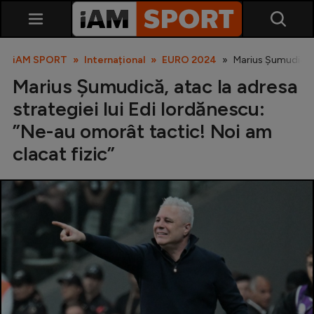
iAM SPORT
Internațional
EURO 2024
Marius Șumudică, a
Marius Șumudică, atac la adresa
strategiei lui Edi Iordănescu:
”Ne-au omorât tactic! Noi am
clacat fizic”
SuperLiga
Liga 2
Cupa României
Echipa Națională
U21
Fotbal feminin