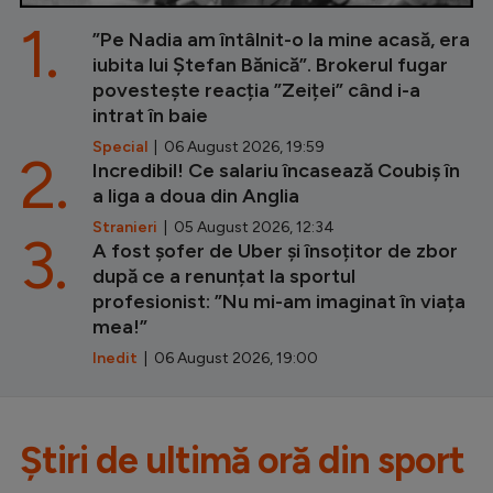
1.
”Pe Nadia am întâlnit-o la mine acasă, era
iubita lui Ștefan Bănică”. Brokerul fugar
povestește reacția ”Zeiței” când i-a
intrat în baie
Special
| 06 August 2026, 19:59
2.
Incredibil! Ce salariu încasează Coubiș în
a liga a doua din Anglia
Stranieri
| 05 August 2026, 12:34
3.
A fost șofer de Uber și însoțitor de zbor
după ce a renunțat la sportul
profesionist: ”Nu mi-am imaginat în viața
mea!”
Inedit
| 06 August 2026, 19:00
Știri de ultimă oră din sport