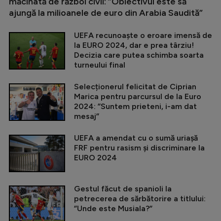
măcinată de război civil: ”Obiectivul este să
ajungă la milioanele de euro din Arabia Saudită”
UEFA recunoaște o eroare imensă de
la EURO 2024, dar e prea târziu!
Decizia care putea schimba soarta
turneului final
Selecționerul felicitat de Ciprian
Marica pentru parcursul de la Euro
2024: ”Suntem prieteni, i-am dat
mesaj”
UEFA a amendat cu o sumă uriașă
FRF pentru rasism și discriminare la
EURO 2024
Gestul făcut de spanioli la
petrecerea de sărbătorire a titlului:
”Unde este Musiala?”