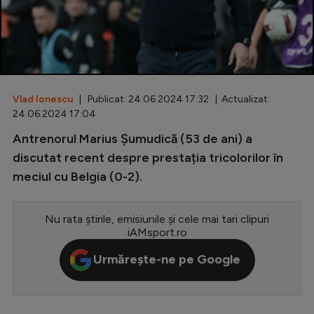
Special
Diverse
Inedit
Vlad Ionescu
| Publicat: 24.06.2024 17:32 | Actualizat:
Clasamente
24.06.2024 17:04
Antrenorul Marius Șumudică (53 de ani) a
discutat recent despre prestația tricolorilor în
meciul cu Belgia (0-2).
Champions League
Europa League
Nu rata știrile, emisiunile și cele mai tari clipuri
Conference League
iAMsport.ro
CM 2026
Urmărește-ne pe Google
Premier League
LaLiga