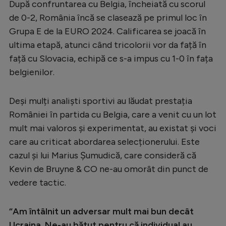
După confruntarea cu Belgia, încheiată cu scorul
Serie A
de 0-2, România încă se clasează pe primul loc în
Grupa E de la EURO 2024. Calificarea se joacă în
Bundesliga
ultima etapă, atunci când tricolorii vor da față în
Ligue 1
față cu Slovacia, echipă ce s-a impus cu 1-0 în fața
Campionate
belgienilor.
Starurile fotbalului
Deși mulți analiști sportivi au lăudat prestația
EURO 2024
României în partida cu Belgia, care a venit cu un lot
Stranieri
mult mai valoros și experimentat, au existat și voci
care au criticat abordarea selecționerului. Este
Clasamente
cazul și lui Marius Șumudică, care consideră că
Kevin de Bruyne & CO ne-au omorât din punct de
vedere tactic.
Tenis
“Am întâlnit un adversar mult mai bun decât
Handbal
Ucraina. Ne-au bătut pentru că individual au