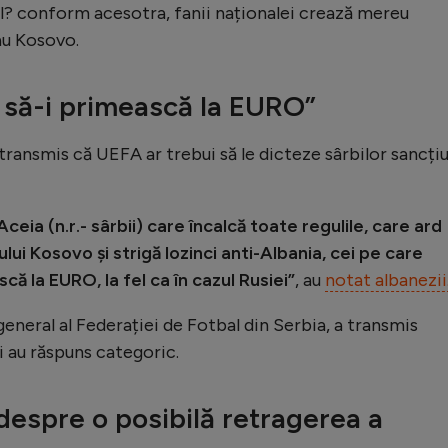
l? conform acesotra, fanii naționalei crează mereu
au Kosovo.
 să-i primească la EURO”
u transmis că UEFA ar trebui să le dicteze sârbilor sancți
ceia (n.r.- sârbii) care încalcă toate regulile, care ard
ului Kosovo și strigă lozinci anti-Albania, cei pe care
că la EURO, la fel ca în cazul Rusiei”
, au
notat albanezii
eneral al Federației de Fotbal din Serbia, a transmis
ii au răspuns categoric.
despre o posibilă retragerea a