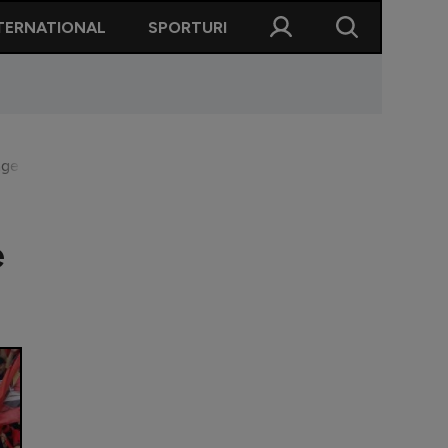
TERNATIONAL
SPORTURI
age de la EURO 2024: ”Uite cine se plânge!”
e