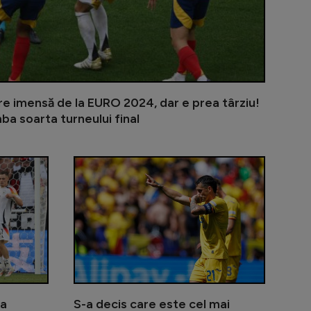
e imensă de la EURO 2024, dar e prea târziu!
ba soarta turneului final
 Marica pentru parcursul de la Euro 2024: ”Suntem priete
UEFA a amendat cu o sumă uriașă FRF pentru rasis
Gestul făcut 
la
S-a decis care este cel mai