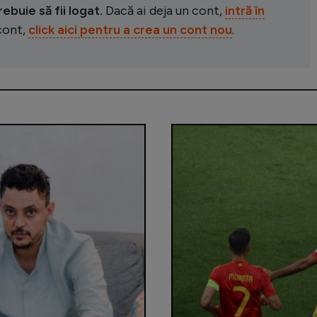
buie să fii logat.
Dacă ai deja un cont,
intră în
 cont,
click aici pentru a crea un cont nou
.