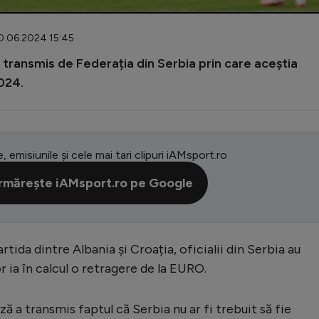
20.06.2024 15:45
l transmis de Federația din Serbia prin care aceștia
024.
e, emisiunile și cele mai tari clipuri iAMsport.ro
rmărește iAMsport.ro pe Google
rtida dintre Albania și Croația, oficialii din Serbia au
r ia în calcul o retragere de la EURO.
ă a transmis faptul că Serbia nu ar fi trebuit să fie