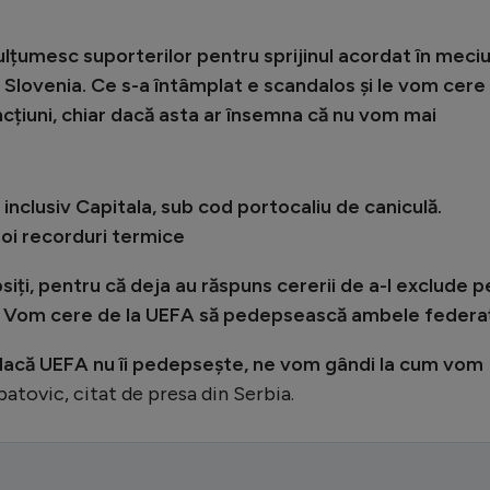
mulțumesc suporterilor pentru sprijinul acordat în meciu
 Slovenia. Ce s-a întâmplat e scandalos și le vom cere
ncțiuni, chiar dacă asta ar însemna că nu vom mai
 inclusiv Capitala, sub cod portocaliu de caniculă.
noi recorduri termice
siți, pentru că deja au răspuns cererii de a-l exclude p
ia. Vom cere de la UEFA să pedepsească ambele federaț
dacă UEFA nu îi pedepsește, ne vom gândi la cum vom
atovic, citat de presa din Serbia.