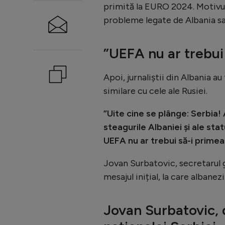
primită la EURO 2024. Motivu
probleme legate de Albania s
”UEFA nu ar trebui
Apoi, jurnaliștii din Albania a
similare cu cele ale Rusiei.
”Uite cine se plânge: Serbia! A
steagurile Albaniei și ale stat
UEFA nu ar trebui să-i primeas
Jovan Surbatovic, secretarul g
mesajul inițial, la care albanez
Jovan Surbatovic, 