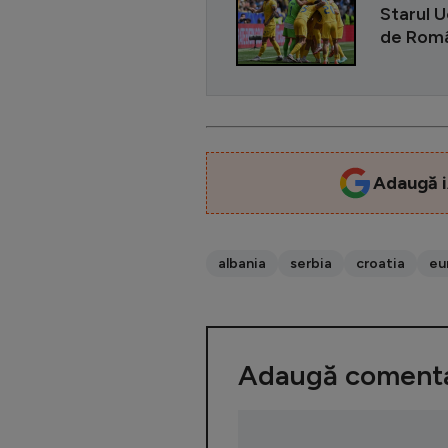
Starul U
de Româ
Adaugă i
albania
serbia
croatia
eu
Adaugă comenta