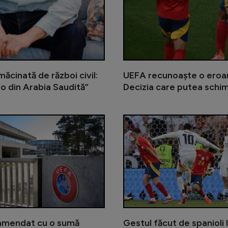
cinată de război civil:
UEFA recunoaște o eroar
ro din Arabia Saudită”
Decizia care putea schim
Selecționerul felicitat de Ciprian
amendat cu o sumă
Gestul făcut de spanioli 