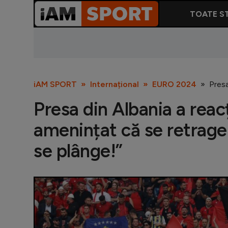
TOATE ST
iAM SPORT
Internațional
EURO 2024
Presa
Presa din Albania a reac
amenințat că se retrage
se plânge!”