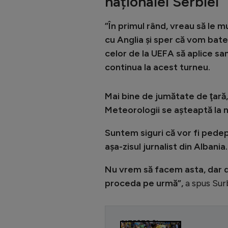
naționalei Serbiei
”În primul rând, vreau să le 
cu Anglia și sper că vom bate
celor de la UEFA să aplice sa
continua la acest turneu.
Mai bine de jumătate de ţară,
Meteorologii se așteaptă la 
Suntem siguri că vor fi pedep
așa-zisul jurnalist din Alban
Nu vrem să facem asta, dar 
proceda pe urmă”,
a spus Surb
CITEȘTE ȘI