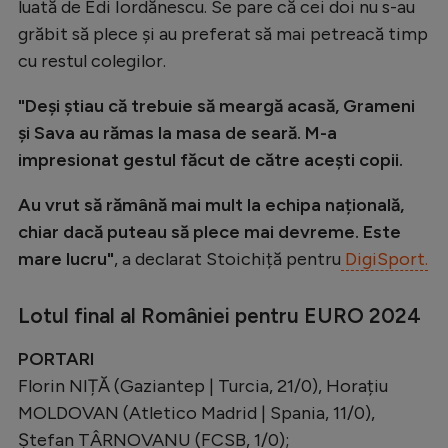
luată de Edi Iordănescu. Se pare că cei doi nu s-au
Natație
grăbit să plece și au preferat să mai petreacă timp
Formula 1
cu restul colegilor.
Gimnastică
"Deși știau că trebuie să meargă acasă, Grameni
Auto
și Sava au rămas la masa de seară. M-a
impresionat gestul făcut de către acești copii.
Rugby
Au vrut să rămână mai mult la echipa națională,
Ciclism
chiar dacă puteau să plece mai devreme. Este
Alte sporturi
mare lucru"
, a declarat Stoichiță pentru
DigiSport.
JO 2024
Lotul final al României pentru EURO 2024
JO 2026
PORTARI
Florin NIȚĂ (Gaziantep | Turcia, 21/0), Horațiu
MOLDOVAN (Atletico Madrid | Spania, 11/0),
Ștefan TÂRNOVANU (FCSB, 1/0);