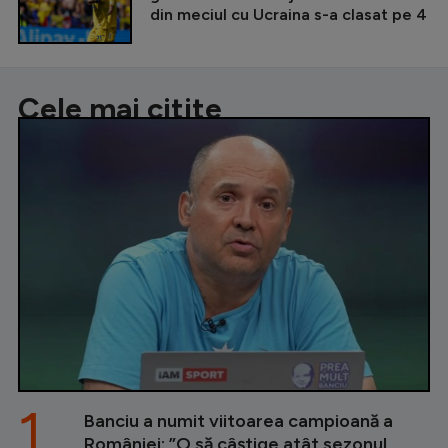
din meciul cu Ucraina s-a clasat pe 4
Cele mai citite
1.
Banciu a numit viitoarea campioană a
României: ”O să câștige atât sezonul