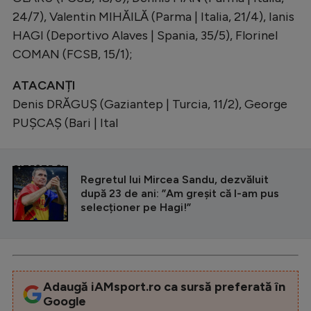
24/7), Valentin MIHĂILĂ (Parma | Italia, 21/4), Ianis
HAGI (Deportivo Alaves | Spania, 35/5), Florinel
COMAN (FCSB, 15/1);
ATACANȚI
Denis DRĂGUȘ (Gaziantep | Turcia, 11/2), George
PUȘCAȘ (Bari | Ital
CITEȘTE ȘI
Regretul lui Mircea Sandu, dezvăluit
după 23 de ani: ”Am greşit că l-am pus
selecționer pe Hagi!”
Adaugă iAMsport.ro ca sursă preferată în
Google