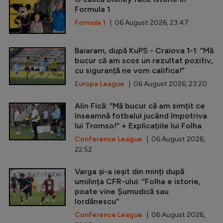
Formula 1
Formula 1
| 06 August 2026, 23:47
Baiaram, după KuPS - Craiova 1-1: ”Mă
bucur că am scos un rezultat pozitiv,
cu siguranță ne vom califica!”
Europa League
| 06 August 2026, 23:20
Alin Fică: ”Mă bucur că am simțit ce
înseamnă fotbalul jucând împotriva
lui Tromso!” + Explicațiile lui Folha
Conference League
| 06 August 2026,
22:52
Varga și-a ieșit din minți după
umilința CFR-ului: ”Folha e istorie,
poate vine Șumudică sau
Iordănescu”
Conference League
| 06 August 2026,