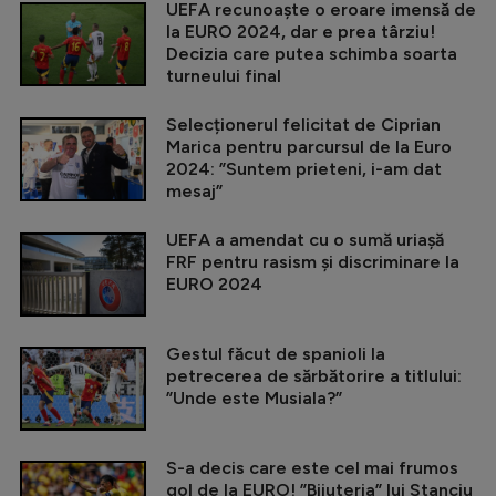
UEFA recunoaște o eroare imensă de
la EURO 2024, dar e prea târziu!
Decizia care putea schimba soarta
turneului final
Selecționerul felicitat de Ciprian
Marica pentru parcursul de la Euro
2024: ”Suntem prieteni, i-am dat
mesaj”
UEFA a amendat cu o sumă uriașă
FRF pentru rasism și discriminare la
EURO 2024
Gestul făcut de spanioli la
petrecerea de sărbătorire a titlului:
”Unde este Musiala?”
S-a decis care este cel mai frumos
gol de la EURO! ”Bijuteria” lui Stanciu