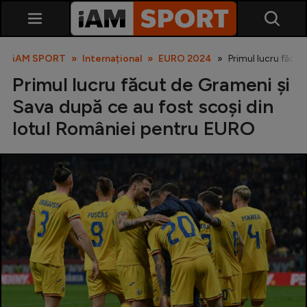
iAM SPORT
Internațional
EURO 2024
Primul lucru făcu
Primul lucru făcut de Grameni și
Sava după ce au fost scoși din
lotul României pentru EURO
SuperLiga
Liga 2
Cupa României
Echipa Națională
U21
Fotbal feminin