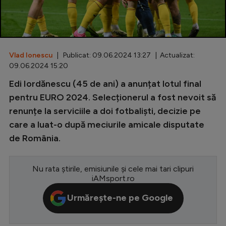
Special
Diverse
Inedit
Vlad Ionescu
| Publicat: 09.06.2024 13:27 | Actualizat:
09.06.2024 15:20
Clasamente
Edi Iordănescu (45 de ani) a anunțat lotul final
pentru EURO 2024. Selecționerul a fost nevoit să
renunțe la serviciile a doi fotbaliști, decizie pe
care a luat-o după meciurile amicale disputate
Champions League
de România.
Europa League
Conference League
Nu rata știrile, emisiunile și cele mai tari clipuri
iAMsport.ro
CM 2026
Urmărește-ne pe Google
Premier League
LaLiga