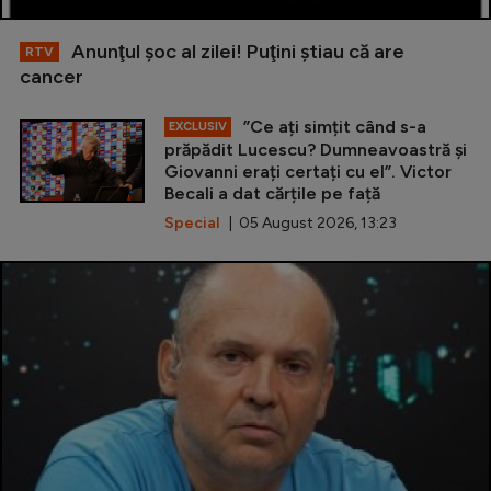
Anunţul şoc al zilei! Puţini ştiau că are
RTV
cancer
”Ce ați simțit când s-a
EXCLUSIV
prăpădit Lucescu? Dumneavoastră și
Giovanni erați certați cu el”. Victor
Becali a dat cărțile pe față
Special
| 05 August 2026, 13:23