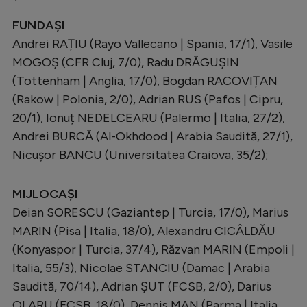
Intră în cont
FUNDAȘI
Creează cont
Andrei RAȚIU (Rayo Vallecano | Spania, 17/1), Vasile
MOGOȘ (CFR Cluj, 7/0), Radu DRĂGUȘIN
(Tottenham | Anglia, 17/0), Bogdan RACOVIȚAN
(Rakow | Polonia, 2/0), Adrian RUS (Pafos | Cipru,
20/1), Ionuț NEDELCEARU (Palermo | Italia, 27/2),
Andrei BURCĂ (Al-Okhdood | Arabia Saudită, 27/1),
Nicușor BANCU (Universitatea Craiova, 35/2);
MIJLOCAȘI
Deian SORESCU (Gaziantep | Turcia, 17/0), Marius
MARIN (Pisa | Italia, 18/0), Alexandru CICÂLDĂU
(Konyaspor | Turcia, 37/4), Răzvan MARIN (Empoli |
Italia, 55/3), Nicolae STANCIU (Damac | Arabia
Saudită, 70/14), Adrian ȘUT (FCSB, 2/0), Darius
OLARU (FCSB, 18/0), Dennis MAN (Parma | Italia,