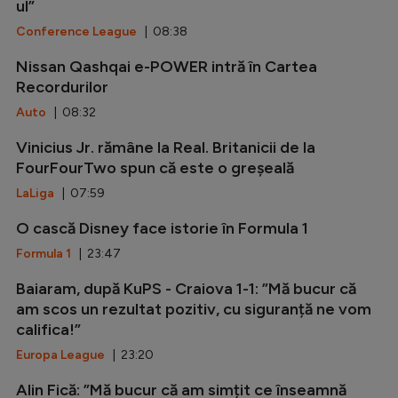
ul”
Conference League
| 08:38
Nissan Qashqai e-POWER intră în Cartea
Recordurilor
Auto
| 08:32
Vinicius Jr. rămâne la Real. Britanicii de la
FourFourTwo spun că este o greșeală
LaLiga
| 07:59
O cască Disney face istorie în Formula 1
Formula 1
| 23:47
Baiaram, după KuPS - Craiova 1-1: ”Mă bucur că
am scos un rezultat pozitiv, cu siguranță ne vom
califica!”
Europa League
| 23:20
Alin Fică: ”Mă bucur că am simțit ce înseamnă