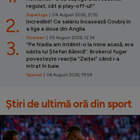
regulat, cât și play-off-ul!”
SuperLiga
| 04 August 2026, 21:55
2.
Incredibil! Ce salariu încasează Coubiș în
a liga a doua din Anglia
Stranieri
| 05 August 2026, 12:34
3.
”Pe Nadia am întâlnit-o la mine acasă, era
iubita lui Ștefan Bănică”. Brokerul fugar
povestește reacția ”Zeiței” când i-a
intrat în baie
Special
| 06 August 2026, 19:59
Știri de ultimă oră din sport