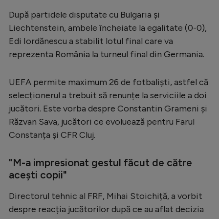
Serie A
După partidele disputate cu Bulgaria și
Liechtenstein, ambele încheiate la egalitate (0-0),
Bundesliga
Edi Iordănescu a stabilit lotul final care va
Ligue 1
reprezenta România la turneul final din Germania.
Campionate
UEFA permite maximum 26 de fotbaliști, astfel că
Starurile fotbalului
selecționerul a trebuit să renunțe la serviciile a doi
EURO 2024
jucători. Este vorba despre Constantin Grameni și
Răzvan Sava, jucători ce evoluează pentru Farul
Stranieri
Constanța și CFR Cluj.
Clasamente
"M-a impresionat gestul făcut de către
acești copii"
Tenis
Directorul tehnic al FRF, Mihai Stoichiță, a vorbit
despre reacția jucătorilor după ce au aflat decizia
Handbal