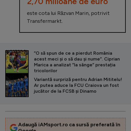
2,70 milioane de euro
este cota lui Răzvan Marin, potrivit
Transfermarkt.
CITEȘTE ȘI
”O să spun de ce a pierdut România
acest meci și o să dau și nume”. Ciprian
Marica a analizat ”la sânge” prestația
tricolorilor
Variantă surpriză pentru Adrian Mititelu!
Ar putea aduce la FCU Craiova un fost
jucător de la FCSB și Dinamo
Adaugă iAMsport.ro ca sursă preferată în
Google