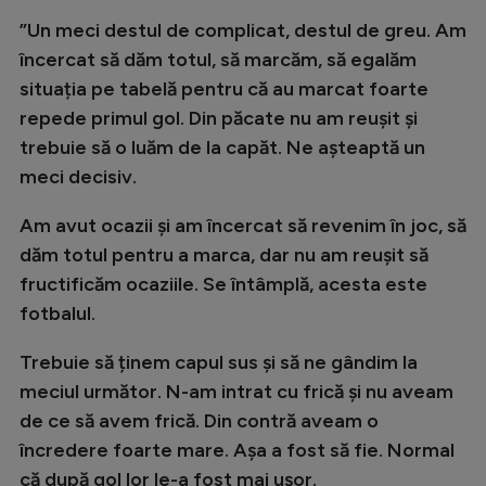
Natație
”Un meci destul de complicat, destul de greu. Am
încercat să dăm totul, să marcăm, să egalăm
Formula 1
situația pe tabelă pentru că au marcat foarte
Gimnastică
repede primul gol. Din păcate nu am reușit și
Auto
trebuie să o luăm de la capăt. Ne așteaptă un
meci decisiv.
Rugby
Ciclism
Am avut ocazii și am încercat să revenim în joc, să
dăm totul pentru a marca, dar nu am reușit să
Alte sporturi
fructificăm ocaziile. Se întâmplă, acesta este
JO 2024
fotbalul.
JO 2026
Trebuie să ținem capul sus și să ne gândim la
meciul următor. N-am intrat cu frică și nu aveam
de ce să avem frică. Din contră aveam o
încredere foarte mare. Așa a fost să fie. Normal
că după gol lor le-a fost mai ușor.