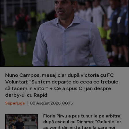
Nuno Campos, mesaj clar după victoria cu FC
Voluntari: ”Suntem departe de ceea ce trebuie
să facem în viitor” + Ce a spus Cîrjan despre
derby-ul cu Rapid
SuperLiga
| 09 August 2026, 00:15
Florin Pîrvu a pus tunurile pe arbitraj
după eșecul cu Dinamo: ”Golurile lor
au venit din niște faze la care noi