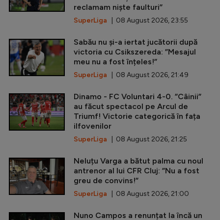
reclamam niște faulturi”
SuperLiga
| 08 August 2026, 23:55
Sabău nu și-a iertat jucătorii după
victoria cu Csikszereda: ”Mesajul
meu nu a fost înțeles!”
SuperLiga
| 08 August 2026, 21:49
Dinamo - FC Voluntari 4-0. ”Câinii”
au făcut spectacol pe Arcul de
Triumf! Victorie categorică în fața
ilfovenilor
SuperLiga
| 08 August 2026, 21:25
Neluțu Varga a bătut palma cu noul
antrenor al lui CFR Cluj: ”Nu a fost
greu de convins!”
SuperLiga
| 08 August 2026, 21:00
Nuno Campos a renunțat la încă un