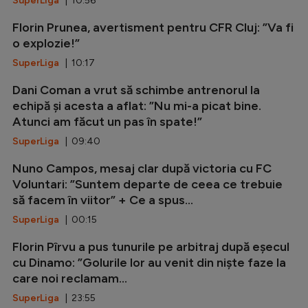
SuperLiga
| 10:56
Florin Prunea, avertisment pentru CFR Cluj: ”Va fi
o explozie!”
SuperLiga
| 10:17
Dani Coman a vrut să schimbe antrenorul la
echipă și acesta a aflat: ”Nu mi-a picat bine.
Atunci am făcut un pas în spate!”
SuperLiga
| 09:40
Nuno Campos, mesaj clar după victoria cu FC
Voluntari: ”Suntem departe de ceea ce trebuie
să facem în viitor” + Ce a spus...
SuperLiga
| 00:15
Florin Pîrvu a pus tunurile pe arbitraj după eșecul
cu Dinamo: ”Golurile lor au venit din niște faze la
care noi reclamam...
SuperLiga
| 23:55