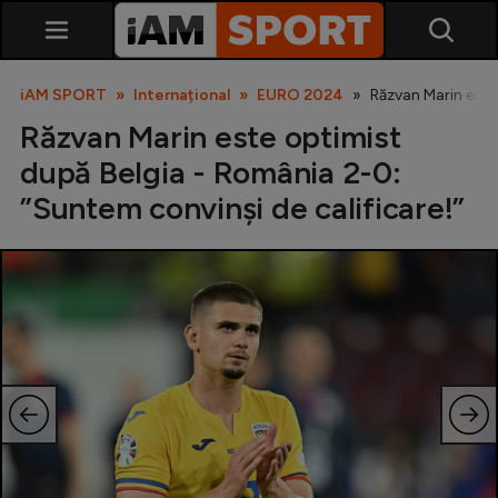
iAM SPORT
Internațional
EURO 2024
Răzvan Marin este
Răzvan Marin este optimist
după Belgia - România 2-0:
”Suntem convinși de calificare!”
SuperLiga
Liga 2
Cupa României
Echipa Națională
U21
Fotbal feminin