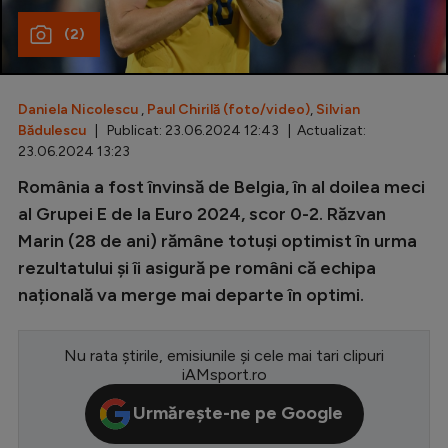
(2)
Special
Diverse
Inedit
Daniela Nicolescu
,
Paul Chirilă (foto/video)
,
Silvian
Bădulescu
| Publicat: 23.06.2024 12:43 | Actualizat:
Clasamente
23.06.2024 13:23
România a fost învinsă de Belgia, în al doilea meci
al Grupei E de la Euro 2024, scor 0-2. Răzvan
Marin (28 de ani) rămâne totuși optimist în urma
Champions League
rezultatului și îi asigură pe români că echipa
Europa League
națională va merge mai departe în optimi.
Conference League
Nu rata știrile, emisiunile și cele mai tari clipuri
CM 2026
iAMsport.ro
Premier League
Urmărește-ne pe Google
LaLiga