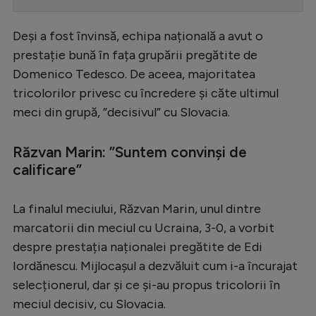
Serie A
Deși a fost învinsă, echipa națională a avut o
Bundesliga
prestație bună în fața grupării pregătite de
Ligue 1
Domenico Tedesco. De aceea, majoritatea
tricolorilor privesc cu încredere și căte ultimul
Campionate
meci din grupă, ”decisivul” cu Slovacia.
Starurile fotbalului
Răzvan Marin: ”Suntem convinși de
EURO 2024
calificare”
Stranieri
Clasamente
La finalul meciului, Răzvan Marin, unul dintre
marcatorii din meciul cu Ucraina, 3-0, a vorbit
despre prestația naționalei pregătite de Edi
Iordănescu. Mijlocașul a dezvăluit cum i-a încurajat
Tenis
selecționerul, dar și ce și-au propus tricolorii în
meciul decisiv, cu Slovacia.
Handbal