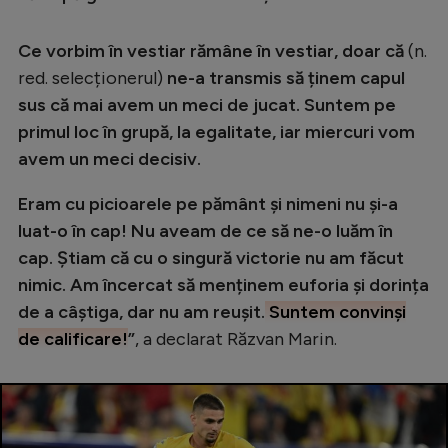
Intră în cont
Creează cont
Ce vorbim în vestiar rămâne în vestiar, doar că
(n.
red. selecționerul)
ne-a transmis să ținem capul
sus că mai avem un meci de jucat. Suntem pe
primul loc în grupă, la egalitate, iar miercuri vom
avem un meci decisiv.
Eram cu picioarele pe pământ și nimeni nu și-a
luat-o în cap! Nu aveam de ce să ne-o luăm în
cap. Știam că cu o singură victorie nu am făcut
nimic. Am încercat să menținem euforia și dorința
de a câștiga, dar nu am reușit.
Suntem convinși
de calificare!
”
, a declarat Răzvan Marin.