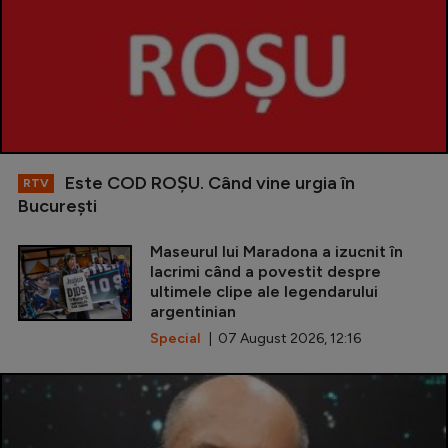
Este COD ROŞU. Când vine urgia în
RTV
Bucureşti
Maseurul lui Maradona a izucnit în
lacrimi când a povestit despre
ultimele clipe ale legendarului
argentinian
Special
| 07 August 2026, 12:16