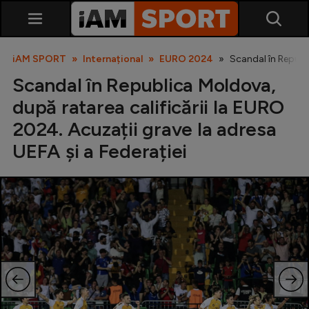
iAM SPORT
Internațional
EURO 2024
Scandal în Republi
Scandal în Republica Moldova,
după ratarea calificării la EURO
2024. Acuzații grave la adresa
UEFA și a Federației
SuperLiga
Liga 2
Cupa României
Echipa Națională
U21
Fotbal feminin