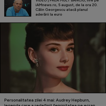
VIDEO | PREA MULT BANCIU, live pe
iAMnews.ro, 5 august, de la ora 20.
Călin Georgescu atacă planul
aderării la euro
Personalitatea zilei 4 mai: Audrey Hepburn,
legenda care a redefinit feminitatea pe ecran