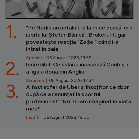
1.
”Pe Nadia am întâlnit-o la mine acasă, era
iubita lui Ștefan Bănică”. Brokerul fugar
povestește reacția ”Zeiței” când i-a
intrat în baie
Special
| 06 August 2026, 19:59
2.
Incredibil! Ce salariu încasează Coubiș în
a liga a doua din Anglia
Stranieri
| 05 August 2026, 12:34
3.
A fost șofer de Uber și însoțitor de zbor
după ce a renunțat la sportul
profesionist: ”Nu mi-am imaginat în viața
mea!”
Inedit
| 06 August 2026, 19:00