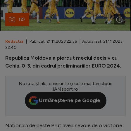
Special
(2)
Diverse
Inedit
Redactia
| Publicat: 21.11.2023 22:36 | Actualizat: 21.11.2023
Clasamente
22:40
Republica Moldova a pierdut meciul decisiv cu
Cehia, 0-3, din cadrul preliminariilor EURO 2024.
Champions League
Nu rata știrile, emisiunile și cele mai tari clipuri
Europa League
iAMsport.ro
Conference League
Urmărește-ne pe Google
CM 2026
Premier League
Naționala de peste Prut avea nevoie de o victorie
LaLiga