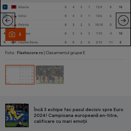
2
Foto :
Flashscore.ro
| Clasamentul grupei E
CITEȘTE ȘI
Încă 3 echipe fac pasul decisiv spre Euro
2024! Campioana europeană en-titre,
calificare cu mari emoții