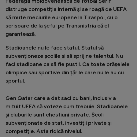
Federația moldovenească de fotbal Șerif
Natație
distruge competiția internă și se roagă de UEFA
să mute meciurile europene la Tiraspol, cu o
Formula 1
scrisoare de la șeful pe Transnistria că el
Gimnastică
garantează.
Auto
Stadioanele nu le face statul. Statul să
Rugby
subvenționeze școlile și să sprijine talentul. Nu
Ciclism
faci stadioane ca să fie pustii. Ca toate orășelele
olimpice sau sportive din țările care nu le au cu
Alte sporturi
sportul.
JO 2024
JO 2026
Gen Qatar care a dat saci cu bani, inclusiv a
mituit UEFA să voteze cum trebuie. Stadioanele
și cluburile sunt chestiuni private. Școli
subvenționate de stat, investiții private și
competiție. Asta ridică nivelul.