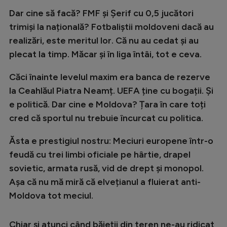
Intră în cont
Dar cine să facă? FMF și Șerif cu 0,5 jucători
Creează cont
trimiși la națională? Fotbaliștii moldoveni dacă au
realizări, este meritul lor. Că nu au cedat și au
plecat la timp. Măcar și în liga întâi, tot e ceva.
Căci înainte levelul maxim era banca de rezerve
la Ceahlăul Piatra Neamț. UEFA ține cu bogații. Și
e politică. Dar cine e Moldova? Țara în care toți
cred că sportul nu trebuie încurcat cu politica.
Ăsta e prestigiul nostru: Meciuri europene într-o
feudă cu trei limbi oficiale pe hârtie, drapel
sovietic, armata rusă, vid de drept și monopol.
Așa că nu mă miră că elvețianul a fluierat anti-
Moldova tot meciul.
Chiar și atunci când băieții din teren ne-au ridicat