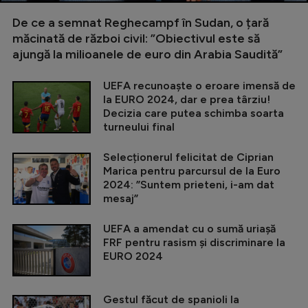
De ce a semnat Reghecampf în Sudan, o țară
măcinată de război civil: ”Obiectivul este să
ajungă la milioanele de euro din Arabia Saudită”
UEFA recunoaște o eroare imensă de
la EURO 2024, dar e prea târziu!
Decizia care putea schimba soarta
turneului final
Selecționerul felicitat de Ciprian
Marica pentru parcursul de la Euro
2024: ”Suntem prieteni, i-am dat
mesaj”
UEFA a amendat cu o sumă uriașă
FRF pentru rasism și discriminare la
EURO 2024
Gestul făcut de spanioli la