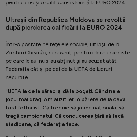
pentru a reuși o calificare istorică la EURO 2024.
Serie A
Ultrașii din Republica Moldova se revoltă
Bundesliga
după pierderea calificării la EURO 2024
Ligue 1
Campionate
Într-o postare pe rețelele sociale, ultrașii de la
Zimbru Chișinău, cunoscuți pentru ideile unioniste
Starurile fotbalului
pe care le au, nu s-au abținut și au acuzat atât
EURO 2024
Federația cât și pe cei de la UEFA de lucruri
Stranieri
necurate.
Clasamente
"UEFA ia de la săraci și dă la bogați. Când ne e
jocul mai drag. Am auzit ieri o părere de la ceva
fost fotbalist. Că trebuie să joace naționala, să
tragă campionatul. Că conducerea țării să facă
Tenis
stadioane, că federația face.
Handbal