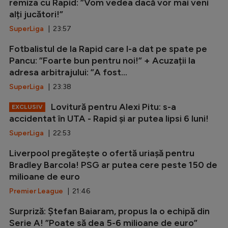
remiza cu Rapid: ”Vom vedea dacă vor mai veni
alți jucători!”
SuperLiga
| 23:57
Fotbalistul de la Rapid care l-a dat pe spate pe
Pancu: ”Foarte bun pentru noi!” + Acuzații la
adresa arbitrajului: ”A fost...
SuperLiga
| 23:38
Lovitură pentru Alexi Pitu: s-a
EXCLUSIV
accidentat în UTA - Rapid și ar putea lipsi 6 luni!
SuperLiga
| 22:53
Liverpool pregătește o ofertă uriașă pentru
Bradley Barcola! PSG ar putea cere peste 150 de
milioane de euro
Premier League
| 21:46
Surpriză: Ștefan Baiaram, propus la o echipă din
Serie A! ”Poate să dea 5-6 milioane de euro”