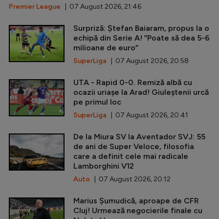
Premier League
| 07 August 2026, 21:46
Surpriză: Ștefan Baiaram, propus la o
echipă din Serie A! ”Poate să dea 5-6
milioane de euro”
SuperLiga
| 07 August 2026, 20:58
UTA - Rapid 0-0. Remiză albă cu
ocazii uriașe la Arad! Giuleștenii urcă
pe primul loc
SuperLiga
| 07 August 2026, 20:41
De la Miura SV la Aventador SVJ: 55
de ani de Super Veloce, filosofia
care a definit cele mai radicale
Lamborghini V12
Auto
| 07 August 2026, 20:12
Marius Șumudică, aproape de CFR
Cluj! Urmează negocierile finale cu