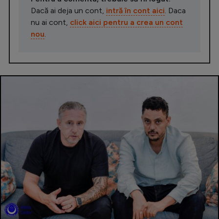
Dacă ai deja un cont,
intră în cont aici
. Daca
nu ai cont,
click aici pentru a crea un cont
nou
.