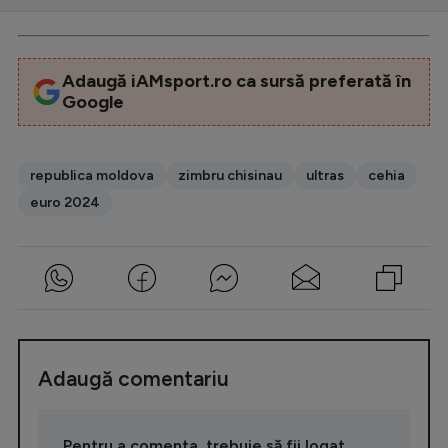
Adaugă iAMsport.ro ca sursă preferată în
Google
republica moldova
zimbru chisinau
ultras
cehia
euro 2024
Adaugă comentariu
Pentru a comenta, trebuie să fii logat.