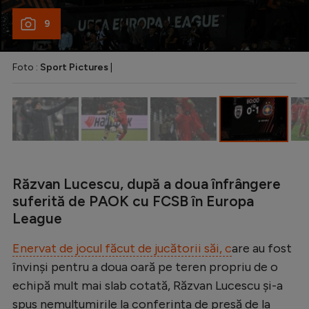
Natație
9
Formula 1
Gimnastică
Foto :
Sport Pictures
|
Auto
Rugby
Ciclism
Alte sporturi
Răzvan Lucescu, după a doua înfrângere
JO 2024
suferită de PAOK cu FCSB în Europa
League
JO 2026
Enervat de jocul făcut de jucătorii săi, c
are au fost
învinși pentru a doua oară pe teren propriu de o
echipă mult mai slab cotată, Răzvan Lucescu și-a
spus nemulțumirile la conferința de presă de la