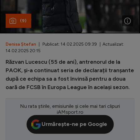
Special
(9)
Diverse
Inedit
Denisa Ștefan
| Publicat: 14.02.2025 09:39 | Actualizat:
Clasamente
14.02.2025 20:15
Răzvan Lucescu (55 de ani), antrenorul de la
PAOK, și-a continuat seria de declarații tranșante
după ce echipa sa a fost învinsă pentru a doua
Champions League
oară de FCSB în Europa League în același sezon.
Europa League
Conference League
Nu rata știrile, emisiunile și cele mai tari clipuri
iAMsport.ro
CM 2026
Urmărește-ne pe Google
Premier League
LaLiga