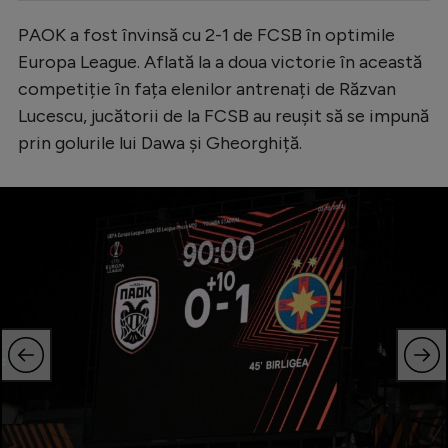
Serie A
PAOK a fost învinsă cu 2-1 de FCSB în optimile
Europa League. Aflată la a doua victorie în această
Bundesliga
competiție în fața elenilor antrenați de Răzvan
Ligue 1
Lucescu, jucătorii de la FCSB au reușit să se impună
Campionate
prin golurile lui Dawa și Gheorghiță.
Starurile fotbalului
EURO 2024
Stranieri
Clasamente
Tenis
Handbal