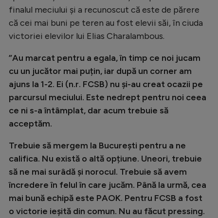
Intră în cont
finalul meciului și a recunoscut că este de părere
Creează cont
că cei mai buni pe teren au fost elevii săi, în ciuda
victoriei elevilor lui Elias Charalambous.
”Au marcat pentru a egala, în timp ce noi jucam
cu un jucător mai puțin, iar după un corner am
ajuns la 1-2. Ei (n.r. FCSB) nu și-au creat ocazii pe
parcursul meciului. Este nedrept pentru noi ceea
ce ni s-a întâmplat, dar acum trebuie să
acceptăm.
Trebuie să mergem la București pentru a ne
califica. Nu există o altă opțiune. Uneori, trebuie
să ne mai surâdă și norocul. Trebuie să avem
încredere în felul în care jucăm. Până la urmă, cea
mai bună echipă este PAOK. Pentru FCSB a fost
o victorie ieșită din comun. Nu au făcut pressing.