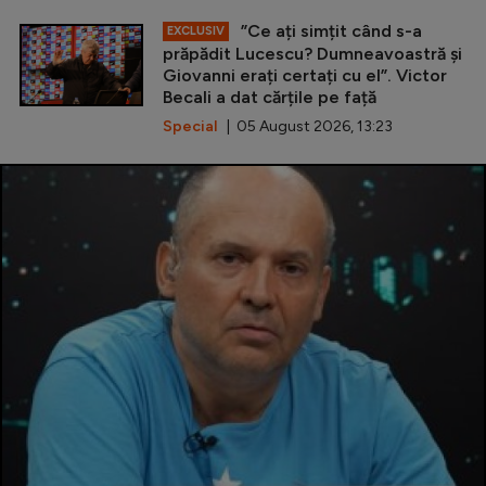
”Ce ați simțit când s-a
EXCLUSIV
prăpădit Lucescu? Dumneavoastră și
Giovanni erați certați cu el”. Victor
Becali a dat cărțile pe față
Special
| 05 August 2026, 13:23