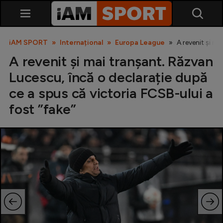
iAM SPORT
Internațional
Europa League
A revenit și ma
A revenit și mai tranșant. Răzvan
Lucescu, încă o declarație după
ce a spus că victoria FCSB-ului a
fost ”fake”
SuperLiga
Liga 2
Cupa României
Echipa Națională
U21
Fotbal feminin