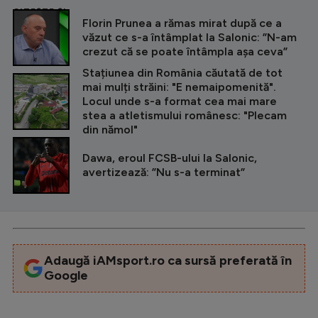
CITEȘTE ȘI
Florin Prunea a rămas mirat după ce a
văzut ce s-a întâmplat la Salonic: ”N-am
crezut că se poate întâmpla așa ceva”
Stațiunea din România căutată de tot
mai mulți străini: "E nemaipomenită".
Locul unde s-a format cea mai mare
stea a atletismului românesc: "Plecam
din nămol"
Dawa, eroul FCSB-ului la Salonic,
avertizează: ”Nu s-a terminat”
Adaugă iAMsport.ro ca sursă preferată în
Google