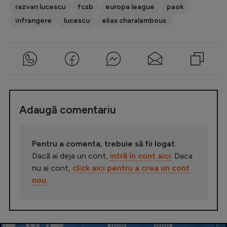
razvan lucescu
fcsb
europa league
paok
infrangere
lucescu
elias charalambous
Adaugă comentariu
Pentru a comenta, trebuie să fii logat.
Dacă ai deja un cont,
intră în cont aici
. Daca
nu ai cont,
click aici pentru a crea un cont
nou
.