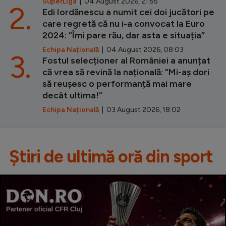
SuperLiga
| 04 August 2026, 21:55
2.
Edi Iordănescu a numit cei doi jucători pe
care regretă că nu i-a convocat la Euro
2024: ”Îmi pare rău, dar asta e situația”
Echipa Națională
| 04 August 2026, 08:03
3.
Fostul selecționer al României a anunțat
că vrea să revină la națională: ”Mi-aș dori
să reușesc o performanță mai mare
decât ultima!”
Echipa Națională
| 03 August 2026, 18:02
Știri de ultimă oră din sport