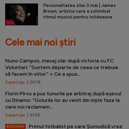
Personalitatea zilei 3 mai | James
Brown, artistul care a schimbat
ritmul muzicii pentru totdeauna
Cele mai noi știri
Nuno Campos, mesaj clar după victoria cu FC
Voluntari: ”Suntem departe de ceea ce trebuie
să facem în viitor” + Ce a spus...
SuperLiga
| 00:15
Florin Pîrvu a pus tunurile pe arbitraj după eșecul
cu Dinamo: ”Golurile lor au venit din niște faze la
care noi reclamam...
SuperLiga
| 23:55
Primul fotbalist pe care Șumudică vrea
EXCLUSIV