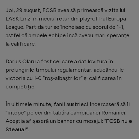
Serie A
Joi, 29 august, FCSB avea să primească vizita lui
LASK Linz, în meciul retur din play-off-ul Europa
Bundesliga
League. Partida tur se încheiase cu scorul de 1-1,
Ligue 1
astfel că ambele echipe încă aveau mari speranțe
Campionate
la calificare.
Starurile fotbalului
Darius Olaru a fost cel care a dat lovitura în
EURO 2024
prelungirile timpului regulamentar, aducându-le
Stranieri
victoria cu 1-0 ”roș-albaștrilor” și calificarea în
competiție.
Clasamente
În ultimele minute, fanii austrieci încercaseră să îi
”înțepe” pe cei din tabăra campioanei României.
Aceștia afișaseră un banner cu mesajul: ”
FCSB nu e
Tenis
Steaua!
”.
Handbal