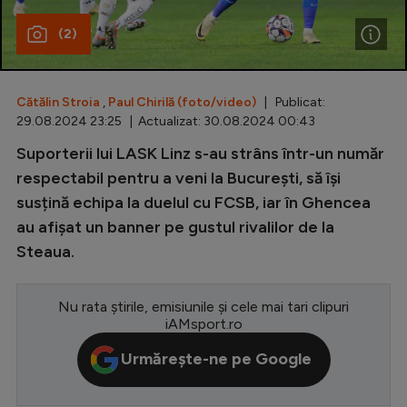
Special
(2)
Diverse
Inedit
Cătălin Stroia
,
Paul Chirilă (foto/video)
| Publicat:
29.08.2024 23:25 | Actualizat: 30.08.2024 00:43
Clasamente
Suporterii lui LASK Linz s-au strâns într-un număr
respectabil pentru a veni la București, să își
susțină echipa la duelul cu FCSB, iar în Ghencea
au afișat un banner pe gustul rivalilor de la
Champions League
Steaua.
Europa League
Conference League
Nu rata știrile, emisiunile și cele mai tari clipuri
iAMsport.ro
CM 2026
Urmărește-ne pe Google
Premier League
LaLiga