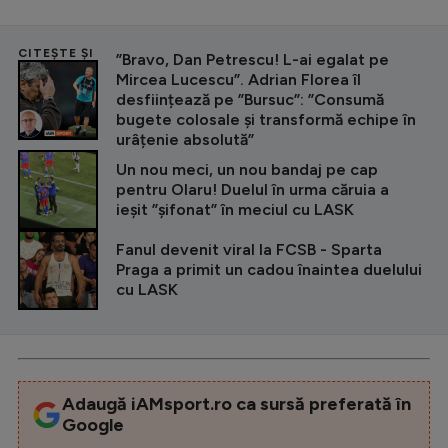
CITEȘTE ȘI
”Bravo, Dan Petrescu! L-ai egalat pe
Mircea Lucescu”. Adrian Florea îl
desființează pe ”Bursuc”: ”Consumă
bugete colosale și transformă echipe în
urâțenie absolută”
Un nou meci, un nou bandaj pe cap
pentru Olaru! Duelul în urma căruia a
ieșit ”șifonat” în meciul cu LASK
Fanul devenit viral la FCSB - Sparta
Praga a primit un cadou înaintea duelului
cu LASK
Adaugă iAMsport.ro ca sursă preferată în
Google