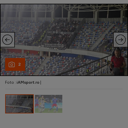
Natație
Formula 1
Gimnastică
Auto
Rugby
Ciclism
2
Alte sporturi
JO 2024
Foto :
iAMsport.ro
|
JO 2026