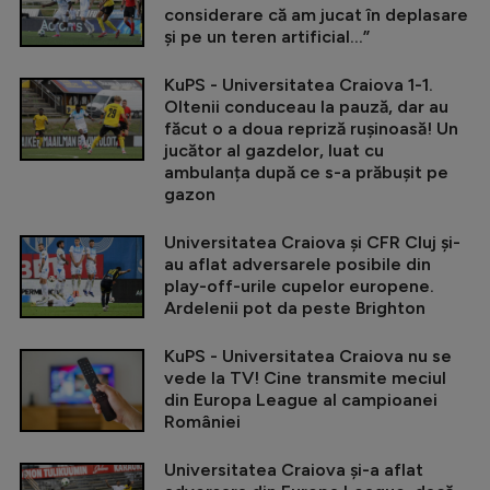
considerare că am jucat în deplasare
și pe un teren artificial...”
KuPS - Universitatea Craiova 1-1.
Oltenii conduceau la pauză, dar au
făcut o a doua repriză rușinoasă! Un
jucător al gazdelor, luat cu
ambulanța după ce s-a prăbușit pe
gazon
Universitatea Craiova și CFR Cluj și-
au aflat adversarele posibile din
play-off-urile cupelor europene.
Ardelenii pot da peste Brighton
KuPS - Universitatea Craiova nu se
vede la TV! Cine transmite meciul
din Europa League al campioanei
României
Universitatea Craiova și-a aflat