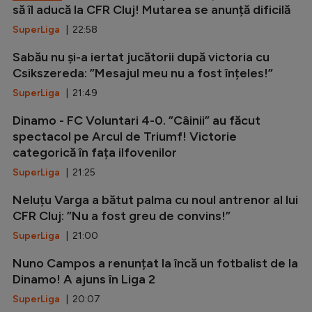
să îl aducă la CFR Cluj! Mutarea se anunță dificilă
SuperLiga
| 22:58
Sabău nu și-a iertat jucătorii după victoria cu
Csikszereda: ”Mesajul meu nu a fost înțeles!”
SuperLiga
| 21:49
Dinamo - FC Voluntari 4-0. ”Câinii” au făcut
spectacol pe Arcul de Triumf! Victorie
categorică în fața ilfovenilor
SuperLiga
| 21:25
Neluțu Varga a bătut palma cu noul antrenor al lui
CFR Cluj: ”Nu a fost greu de convins!”
SuperLiga
| 21:00
Nuno Campos a renunțat la încă un fotbalist de la
Dinamo! A ajuns în Liga 2
SuperLiga
| 20:07