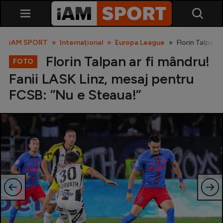
iAM SPORT
Internațional
Europa League
Florin Talpan 
Florin Talpan ar fi mândru!
FOTO
Fanii LASK Linz, mesaj pentru
FCSB: ”Nu e Steaua!”
SuperLiga
Liga 2
Cupa României
Echipa Națională
U21
Fotbal feminin