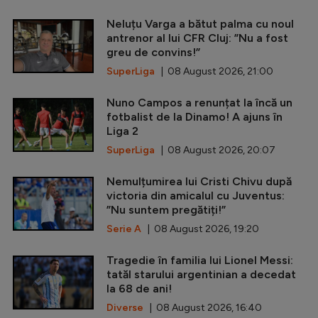
Neluțu Varga a bătut palma cu noul
antrenor al lui CFR Cluj: ”Nu a fost
greu de convins!”
SuperLiga
| 08 August 2026, 21:00
Nuno Campos a renunțat la încă un
fotbalist de la Dinamo! A ajuns în
Liga 2
SuperLiga
| 08 August 2026, 20:07
Nemulțumirea lui Cristi Chivu după
victoria din amicalul cu Juventus:
”Nu suntem pregătiți!”
Serie A
| 08 August 2026, 19:20
Tragedie în familia lui Lionel Messi:
tatăl starului argentinian a decedat
la 68 de ani!
Diverse
| 08 August 2026, 16:40