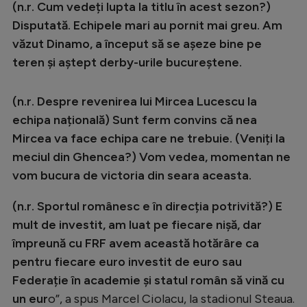
(n.r. Cum vedeți lupta la titlu în acest sezon?)
Disputată. Echipele mari au pornit mai greu. Am
văzut Dinamo, a început să se așeze bine pe
teren și aștept derby-urile bucureștene.
(n.r. Despre revenirea lui Mircea Lucescu la
echipa națională) Sunt ferm convins că nea
Mircea va face echipa care ne trebuie. (Veniți la
meciul din Ghencea?) Vom vedea, momentan ne
vom bucura de victoria din seara aceasta.
(n.r. Sportul românesc e în direcția potrivită?) E
mult de investit, am luat pe fiecare nișă, dar
împreună cu FRF avem această hotărâre ca
pentru fiecare euro investit de euro sau
Federație în academie și statul român să vină cu
un eur
o”, a spus Marcel Ciolacu, la stadionul Steaua.