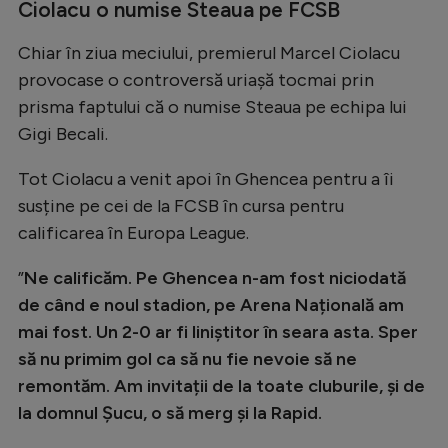
Intră în cont
Ciolacu o numise Steaua pe FCSB
Creează cont
Chiar în ziua meciului, premierul Marcel Ciolacu
provocase o controversă uriașă tocmai prin
prisma faptului că o numise Steaua pe echipa lui
Gigi Becali.
Tot Ciolacu a venit apoi în Ghencea pentru a îi
susține pe cei de la FCSB în cursa pentru
calificarea în Europa League.
”
Ne calificăm. Pe Ghencea n-am fost niciodată
de când e noul stadion, pe Arena Națională am
mai fost. Un 2-0 ar fi liniștitor în seara asta. Sper
să nu primim gol ca să nu fie nevoie să ne
remontăm. Am invitații de la toate cluburile, și de
la domnul Șucu, o să merg și la Rapid.