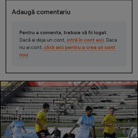
Adaugă comentariu
Pentru a comenta, trebuie să fii logat.
Dacă ai deja un cont,
intră în cont aici
. Daca
nu ai cont,
click aici pentru a crea un cont
nou
.