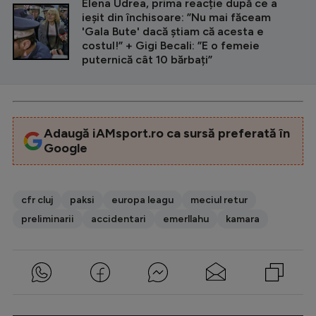
Intră în cont
Elena Udrea, prima reacție după ce a
ieșit din închisoare: ”Nu mai făceam
Creează cont
'Gala Bute' dacă știam că acesta e
costul!” + Gigi Becali: ”E o femeie
puternică cât 10 bărbați”
Adaugă iAMsport.ro ca sursă preferată în
Google
cfr cluj
paksi
europa leagu
meciul retur
preliminarii
accidentari
emerllahu
kamara