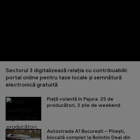
Sectorul 3 digitalizează relația cu contribuabilii:
portal online pentru taxe locale și semnătură
electronică gratuită
Piață volantă în Pajura: 25 de
producători, 3 zile de weekend
Autostrada A1 București – Pitești,
blocată complet la Bolintin Deal din