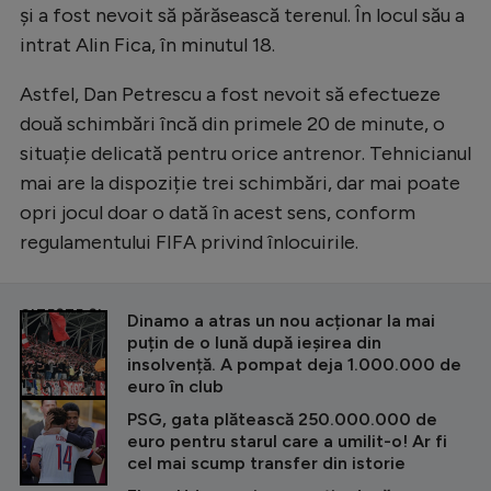
și a fost nevoit să părăsească terenul. În locul său a
Natație
intrat Alin Fica, în minutul 18.
Formula 1
Astfel, Dan Petrescu a fost nevoit să efectueze
Gimnastică
două schimbări încă din primele 20 de minute, o
Auto
situație delicată pentru orice antrenor. Tehnicianul
mai are la dispoziție trei schimbări, dar mai poate
Rugby
opri jocul doar o dată în acest sens, conform
Ciclism
regulamentului FIFA privind înlocuirile.
Alte sporturi
JO 2024
CITEȘTE ȘI
Dinamo a atras un nou acționar la mai
puțin de o lună după ieșirea din
JO 2026
insolvență. A pompat deja 1.000.000 de
euro în club
PSG, gata plătească 250.000.000 de
euro pentru starul care a umilit-o! Ar fi
cel mai scump transfer din istorie