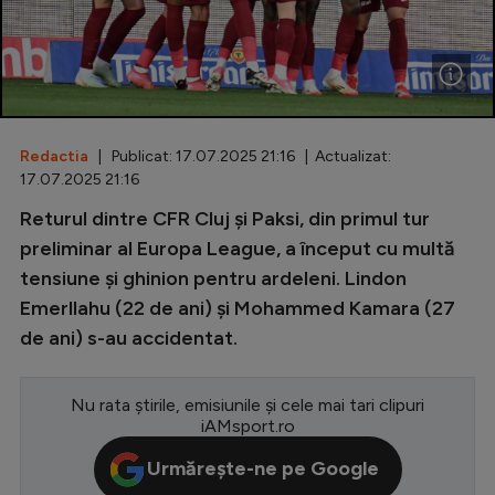
Special
Diverse
Inedit
Redactia
| Publicat: 17.07.2025 21:16 | Actualizat:
Clasamente
17.07.2025 21:16
Returul dintre CFR Cluj și Paksi, din primul tur
preliminar al Europa League, a început cu multă
tensiune și ghinion pentru ardeleni. Lindon
Champions League
Emerllahu (22 de ani) și Mohammed Kamara (27
Europa League
de ani) s-au accidentat.
Conference League
CM 2026
Nu rata știrile, emisiunile și cele mai tari clipuri
iAMsport.ro
Premier League
Urmărește-ne pe Google
LaLiga