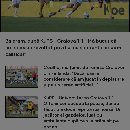
Baiaram, după KuPS - Craiova 1-1: ”Mă bucur că
am scos un rezultat pozitiv, cu siguranță ne vom
califica!”
Coelho, mulțumit de remiza Craiovei
din Finlanda: ”Dacă luăm în
considerare că am jucat în deplasare
și pe un teren artificial...”
KuPS - Universitatea Craiova 1-1.
Oltenii conduceau la pauză, dar au
făcut o a doua repriză rușinoasă! Un
jucător al gazdelor, luat cu
ambulanța după ce s-a prăbușit pe
gazon