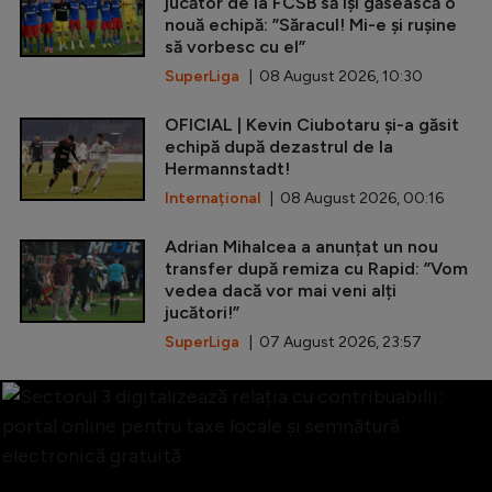
jucător de la FCSB să își găsească o
nouă echipă: ”Săracul! Mi-e și rușine
să vorbesc cu el”
SuperLiga
| 08 August 2026, 10:30
OFICIAL | Kevin Ciubotaru și-a găsit
echipă după dezastrul de la
Hermannstadt!
Internațional
| 08 August 2026, 00:16
Adrian Mihalcea a anunțat un nou
transfer după remiza cu Rapid: ”Vom
vedea dacă vor mai veni alți
jucători!”
SuperLiga
| 07 August 2026, 23:57