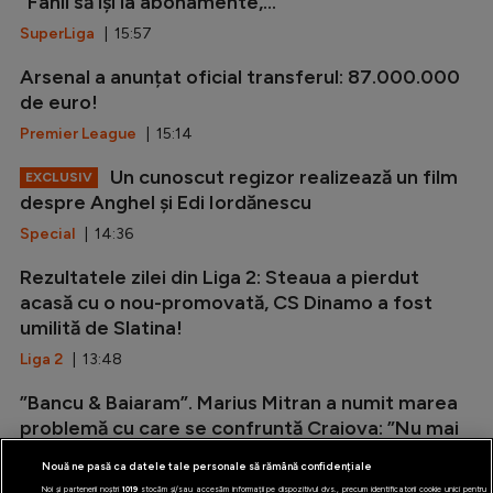
”Fanii să își ia abonamente,...
SuperLiga
| 15:57
Arsenal a anunțat oficial transferul: 87.000.000
de euro!
Premier League
| 15:14
Un cunoscut regizor realizează un film
EXCLUSIV
despre Anghel și Edi Iordănescu
Special
| 14:36
Rezultatele zilei din Liga 2: Steaua a pierdut
acasă cu o nou-promovată, CS Dinamo a fost
umilită de Slatina!
Liga 2
| 13:48
”Bancu & Baiaram”. Marius Mitran a numit marea
problemă cu care se confruntă Craiova: ”Nu mai
are această armă”
Nouă ne pasă ca datele tale personale să rămână confidențiale
Editorialisti
| 13:07
Noi și partenerii noștri
1019
stocăm și/sau accesăm informații pe dispozitivul dvs., precum identificatorii cookie unici pentru