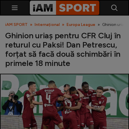
iAM SPORT
Internațional
Europa League
Ghinion uriaș p
Ghinion uriaș pentru CFR Cluj în
returul cu Paksi! Dan Petrescu,
forțat să facă două schimbări în
primele 18 minute
SuperLiga
Liga 2
Cupa României
Echipa Națională
U21
Fotbal feminin