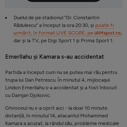
Serie A
Duelul de pe stadionul ”Dr. Constantin
Bundesliga
Rădulescu” a început la ora 20:30, și
poate fi
Ligue 1
urmărit, în format LIVE SCORE, pe
iAMspot.ro
,
Campionate
dar și la TV, pe Digi Sport 1 și Prima Sport 1.
Starurile fotbalului
Emerllahu și Kamara s-au accidentat
EURO 2024
Stranieri
Partida a început cum nu se putea mai rău pentru
trupa lui Dan Petrescu. În minutul 4, mijlocașul
Clasamente
Lindon Emerllahu s-a accidentat și a fost înlocuit
cu Damjan Djokovic.
Ghinionul nu s-a oprit aici - la doar 10 minute
Tenis
distanță, în minutul 14, atacantul Mohammed
Handbal
Kamara a acuzat, la rândul său, probleme medicale