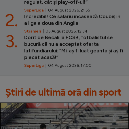
regulat, cât și play-off-ul!”
SuperLiga
| 04 August 2026, 21:55
2.
Incredibil! Ce salariu încasează Coubiș în
a liga a doua din Anglia
Stranieri
| 05 August 2026, 12:34
3.
Dorit de Becali la FCSB, fotbalistul se
bucură că nu a acceptat oferta
latifundiarului: ”Mi-aș fi luat geanta și aș fi
plecat acasă!”
SuperLiga
| 04 August 2026, 17:00
Știri de ultimă oră din sport