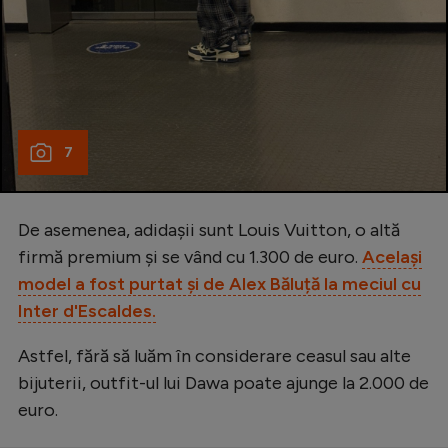
7
De asemenea, adidașii sunt Louis Vuitton, o altă
firmă premium și se vând cu 1.300 de euro.
Același
model a fost purtat și de Alex Băluță la meciul cu
Inter d'Escaldes.
Astfel, fără să luăm în considerare ceasul sau alte
bijuterii, outfit-ul lui Dawa poate ajunge la 2.000 de
euro.