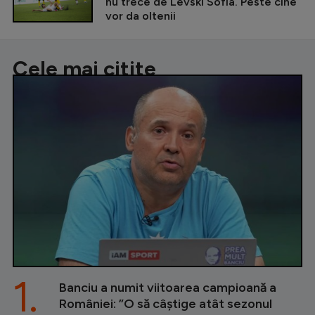
nu trece de Levski Sofia. Peste cine
vor da oltenii
Cele mai citite
1.
Banciu a numit viitoarea campioană a
României: ”O să câștige atât sezonul