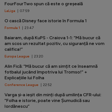
FourFourTwo spun că este o greșeală
LaLiga
| 07:59
O cască Disney face istorie în Formula 1
Formula 1
| 23:47
Baiaram, după KuPS - Craiova 1-1: ”Mă bucur că
am scos un rezultat pozitiv, cu siguranță ne vom
califica!”
Europa League
| 23:20
Alin Fică: ”Mă bucur că am simțit ce înseamnă
fotbalul jucând împotriva lui Tromso!” +
Explicațiile lui Folha
Conference League
| 22:52
Varga și-a ieșit din minți după umilința CFR-ului:
”Folha e istorie, poate vine Șumudică sau
Iordănescu”