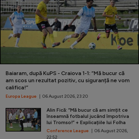
Baiaram, după KuPS - Craiova 1-1: ”Mă bucur că
am scos un rezultat pozitiv, cu siguranță ne vom
califica!”
Europa League
| 06 August 2026, 23:20
Alin Fică: ”Mă bucur că am simțit ce
înseamnă fotbalul jucând împotriva
lui Tromso!” + Explicațiile lui Folha
Conference League
| 06 August 2026,
22:52