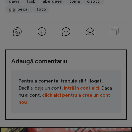
dawa
fcsb
aberdeen
toma
cisotti
gigi becali
foto
Adaugă comentariu
Pentru a comenta, trebuie să fii logat.
Dacă ai deja un cont,
intră în cont aici
. Daca
nu ai cont,
click aici pentru a crea un cont
nou
.