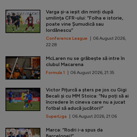
Varga și-a ieșit din minți după
umilința CFR-ului: ”Folha e istorie,
poate vine Șumudică sau
Iordănescu”
Conference League
| 06 August 2026,
22:28
McLaren nu se grăbește să intre în
clubul Macarena
Formula 1
| 06 August 2026, 21:35
Victor Pițurcă a șters pe jos cu Gigi
Becali și cu MM Stoica: ”Nu poți să ai
încredere în cineva care nu a jucat
fotbal să aducă jucători!”
SuperLiga
| 06 August 2026, 21:06
Marca: ”Rodri i-a spus da
Barcelonei!”