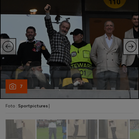
Natație
Formula 1
Gimnastică
Auto
Rugby
Ciclism
Alte sporturi
JO 2024
7
JO 2026
Foto :
Sportpictures
|