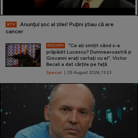
Anunţul şoc al zilei! Puţini ştiau că are
RTV
cancer
”Ce ați simțit când s-a
EXCLUSIV
prăpădit Lucescu? Dumneavoastră și
Giovanni erați certați cu el”. Victor
Becali a dat cărțile pe față
Special
| 05 August 2026, 13:23