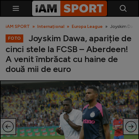
iAM SPORT
Internațional
Europa League
Joyskim Dawa, 
Joyskim Dawa, apariție de
FOTO
cinci stele la FCSB – Aberdeen!
A venit îmbrăcat cu haine de
două mii de euro
SuperLiga
Liga 2
Cupa României
Echipa Națională
U21
Fotbal feminin