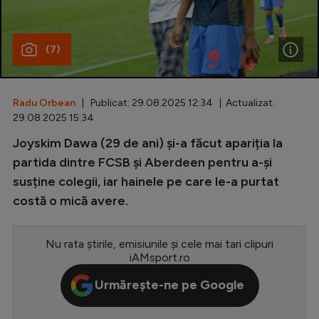
Special
(7)
Diverse
Inedit
Radu Orbean
| Publicat: 29.08.2025 12:34 | Actualizat:
Clasamente
29.08.2025 15:34
Joyskim Dawa (29 de ani) și-a făcut apariția la
partida dintre FCSB și Aberdeen pentru a-și
susține colegii, iar hainele pe care le-a purtat
Champions League
costă o mică avere.
Europa League
Conference League
Nu rata știrile, emisiunile și cele mai tari clipuri
iAMsport.ro
CM 2026
Urmărește-ne pe Google
Premier League
LaLiga