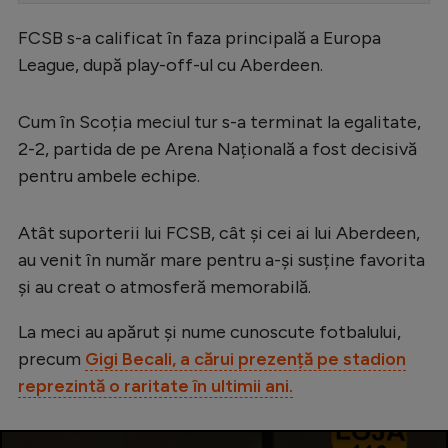
Serie A
FCSB s-a calificat în faza principală a Europa
League, după play-off-ul cu Aberdeen.
Bundesliga
Ligue 1
Cum în Scoția meciul tur s-a terminat la egalitate,
Campionate
2-2, partida de pe Arena Națională a fost decisivă
pentru ambele echipe.
Starurile fotbalului
EURO 2024
Atât suporterii lui FCSB, cât și cei ai lui Aberdeen,
Stranieri
au venit în număr mare pentru a-și susține favorita
și au creat o atmosferă memorabilă.
Clasamente
La meci au apărut și nume cunoscute fotbalului,
precum
Gigi Becali, a cărui prezență pe stadion
reprezintă o raritate în ultimii ani.
Tenis
Handbal