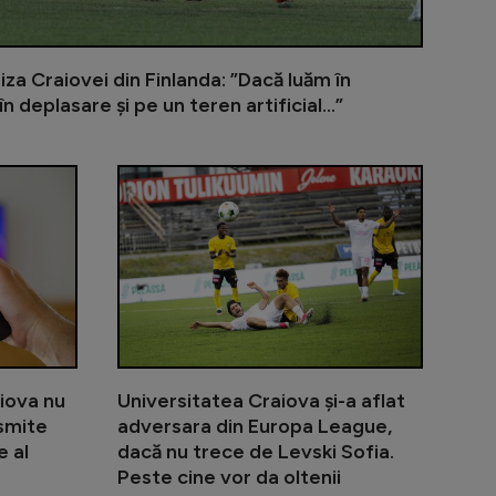
za Craiovei din Finlanda: ”Dacă luăm în
 deplasare și pe un teren artificial...”
ltenii conduceau la pauză, dar au făcut o a doua repriză
Universitatea Craiova și CFR Cluj și-au aflat advers
KuPS - Unive
iova nu
Universitatea Craiova și-a aflat
nsmite
adversara din Europa League,
e al
dacă nu trece de Levski Sofia.
Peste cine vor da oltenii