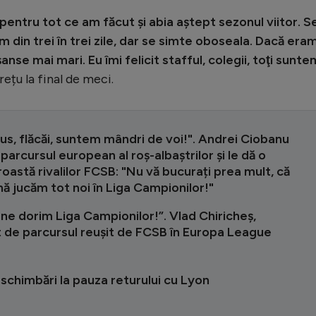
pentru tot ce am făcut şi abia aştept sezonul viitor. S
m din trei în trei zile, dar se simte oboseala. Dacă era
anse mai mari. Eu îmi felicit stafful, colegii, toţi sunte
rețu la final de meci.
us, flăcăi, suntem mândri de voi!". Andrei Ciobanu
parcursul european al roș-albaștrilor și le dă o
oastă rivalilor FCSB: "Nu vă bucurați prea mult, că
ă jucăm tot noi în Liga Campionilor!"
 ne dorim Liga Campionilor!”. Vlad Chiricheș,
t de parcursul reușit de FCSB în Europa League
schimbări la pauza returului cu Lyon