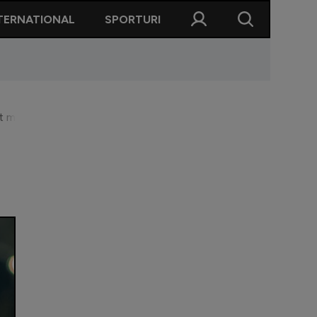
TERNATIONAL
SPORTURI
unt mândru pentru tot ce am făcut”