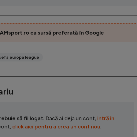
AMsport.ro ca sursă preferată în Google
uefa europa league
riu
buie să fii logat.
Dacă ai deja un cont,
intră în
 cont,
click aici pentru a crea un cont nou
.