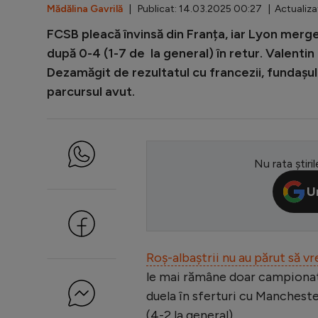
Mădălina Gavrilă
| Publicat: 14.03.2025 00:27 | Actualiza
FCSB pleacă învinsă din Franța, iar Lyon merg
după 0-4 (1-7 de la general) în retur. Valentin 
Dezamăgit de rezultatul cu francezii, fundașul 
parcursul avut.
Nu rata știril
U
Roș-albaștrii nu au părut să vr
le mai rămâne doar campionatul
duela în sferturi cu Manchest
(4-2 la general).