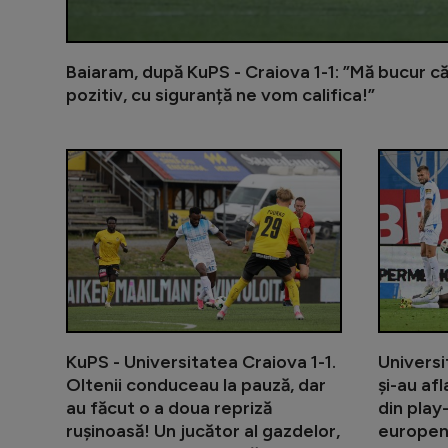
Baiaram, după KuPS - Craiova 1-1: ”Mă bucur c
pozitiv, cu siguranță ne vom califica!”
KuPS - Universitatea Craiova 1-1.
Universi
Oltenii conduceau la pauză, dar
și-au af
au făcut o a doua repriză
din play
rușinoasă! Un jucător al gazdelor,
europene