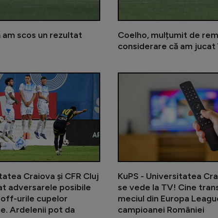
ă am scos un rezultat
Coelho, mulțumit de remi
considerare că am jucat în
KuPS - Universitatea Craiova 1-1. O
tatea Craiova și CFR Cluj
KuPS - Universitatea Cra
lat adversarele posibile
se vede la TV! Cine tra
-off-urile cupelor
meciul din Europa Leagu
. Ardelenii pot da
campioanei României