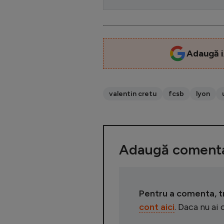
Adaugă i
valentin cretu
fcsb
lyon
Adaugă comenta
Pentru a comenta, tre
cont aici
. Daca nu ai