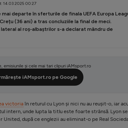
t: 14.03.2025 00:27
e mai departe în sferturile de finala UEFA Europa Leag
Crețu (36 ani) a tras concluziile la final de meci.
lateral al roș-albaștrilor s-a declarat mândru de
e, emisiunile și cele mai tari clipuri iAMsport.ro
rmărește iAMsport.ro pe Google
ea victoria
în returul cu Lyon și nici nu au reușit-o, iar a
 intern, unde lupta la titlu este foarte strânsă. Lyon se
er United, după ce englezii au eliminat-o pe Real Socied