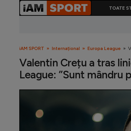
TOATE ST
iAM SPORT
Internațional
Europa League
V
Valentin Crețu a tras lin
League: ”Sunt mândru p