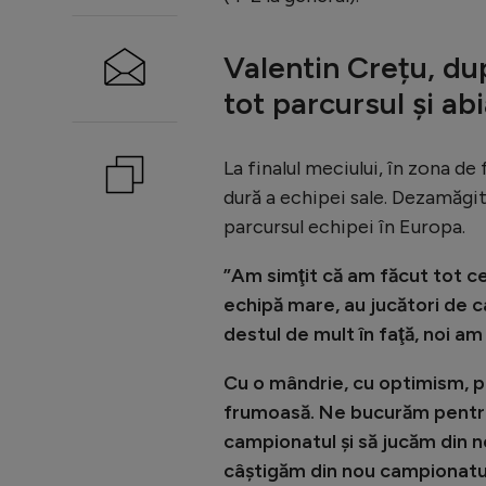
Valentin Crețu, d
tot parcursul și a
La finalul meciului, în zona de 
dură a echipei sale. Dezamăgit
parcursul echipei în Europa.
”Am simţit că am făcut tot ce
echipă mare, au jucători de c
destul de mult în faţă, noi a
Cu o mândrie, cu optimism, pe 
frumoasă. Ne bucurăm pentru 
campionatul şi să jucăm din 
câştigăm din nou campionatu