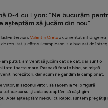
upă 0-4 cu Lyon: ”Ne bucurăm pent
bia așteptăm să jucăm din nou”
flash-interviuri,
Valentin Crețu
a comentat înfrângerea
 de rezultat, jucătorul campioanei s-a bucurat de întreg
 am putut, am venit să jucăm cât de cât, dar sunt o
alitate foarte mare. Pasează foarte bine, se mişcă
m venit încrezători, dar acum ne gândim la campionat.
viitor, în sezonul viitor, să facem la fel o figură
tot parcursul şi abia aşteaptăm să câştigîm
nou. Abia aşteaptăm meciul cu Rapid, suntem pregătiţi 
l.