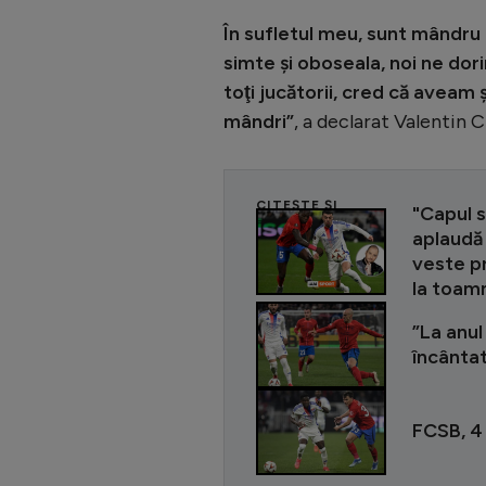
În sufletul meu, sunt mândru 
simte şi oboseala, noi ne dori
toţi jucătorii, cred că aveam ş
mândri”
, a declarat Valentin C
CITEȘTE ȘI
"Capul s
aplaudă 
veste pr
la toamn
”La anul
încânta
FCSB, 4 