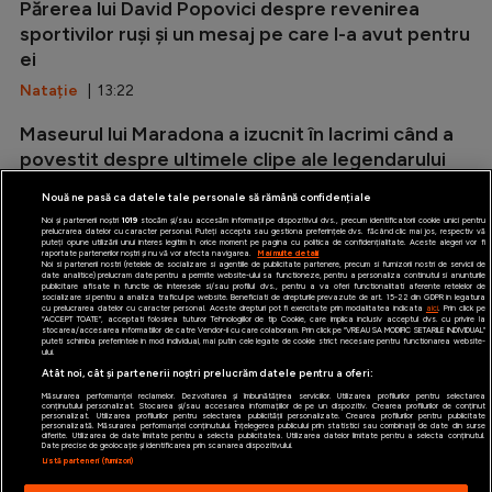
Părerea lui David Popovici despre revenirea
sportivilor ruși și un mesaj pe care l-a avut pentru
ei
Natație
| 13:22
Maseurul lui Maradona a izucnit în lacrimi când a
povestit despre ultimele clipe ale legendarului
argentinian
Nouă ne pasă ca datele tale personale să rămână confidențiale
Special
| 12:16
Noi și partenerii noștri
1019
stocăm și/sau accesăm informații pe dispozitivul dvs., precum identificatorii cookie unici pentru
prelucrarea datelor cu caracter personal. Puteți accepta sau gestiona preferințele dvs. făcând clic mai jos, respectiv vă
puteți opune utilizării unui interes legitim în orice moment pe pagina cu politica de confidențialitate. Aceste alegeri vor fi
raportate partenerilor noștri și nu vă vor afecta navigarea.
Mai multe detalii
Noi si partenerii nostri (retelele de socializare si agentiile de publicitate partenere, precum si furnizorii nostri de servicii de
date analitice) prelucram date pentru a permite website-ului sa functioneze, pentru a personaliza continutul si anunturile
publicitare afisate in functie de interesele si/sau profilul dvs., pentru a va oferi functionalitati aferente retelelor de
socializare si pentru a analiza traficul pe website. Beneficiati de drepturile prevazute de art. 15-22 din GDPR in legatura
cu prelucrarea datelor cu caracter personal. Aceste drepturi pot fi exercitate prin modalitatea indicata
aici
. Prin click pe
“ACCEPT TOATE”, acceptati folosirea tuturor Tehnologiilor de tip Cookie, care implica inclusiv acceptul dvs. cu privire la
stocarea/accesarea informatiilor de catre Vendor-ii cu care colaboram. Prin click pe “VREAU SA MODIFIC SETARILE INDIVIDUAL”
puteti schimba preferintele in mod individual, mai putin cele legate de cookie strict necesare pentru functionarea website-
iAMsport.ro © 2026
ului.
Atât noi, cât și partenerii noștri prelucrăm datele pentru a oferi:
Termeni şi condiţii
Măsurarea performanței reclamelor. Dezvoltarea și îmbunătățirea serviciilor. Utilizarea profilurilor pentru selectarea
conținutului personalizat. Stocarea și/sau accesarea informațiilor de pe un dispozitiv. Crearea profilurilor de conținut
personalizat. Utilizarea profilurilor pentru selectarea publicității personalizate. Crearea profilurilor pentru publicitate
Politica de confidentialitate
personalizată. Măsurarea performanței conținutului. Înțelegerea publicului prin statistici sau combinații de date din surse
diferite. Utilizarea de date limitate pentru a selecta publicitatea. Utilizarea datelor limitate pentru a selecta conținutul.
Date precise de geolocație și identificarea prin scanarea dispozitivului.
Politica de utilizare Cookies
Listă parteneri (furnizori)
Cine suntem