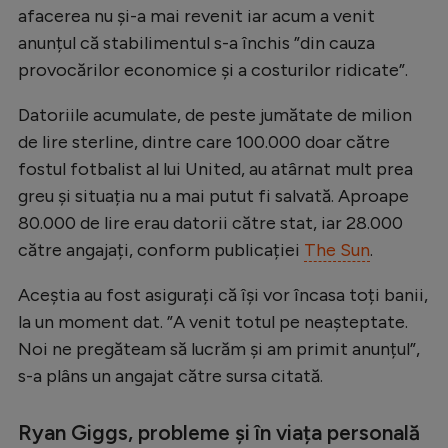
afacerea nu și-a mai revenit iar acum a venit
Natație
anunțul că stabilimentul s-a închis ”din cauza
Formula 1
provocărilor economice și a costurilor ridicate”.
Gimnastică
Datoriile acumulate, de peste jumătate de milion
Auto
de lire sterline, dintre care 100.000 doar către
fostul fotbalist al lui United, au atârnat mult prea
Rugby
greu și situația nu a mai putut fi salvată. Aproape
Ciclism
80.000 de lire erau datorii către stat, iar 28.000
Alte sporturi
către angajați, conform publicației
The Sun
.
JO 2024
Aceștia au fost asigurați că își vor încasa toți banii,
JO 2026
la un moment dat. ”A venit totul pe neașteptate.
Noi ne pregăteam să lucrăm și am primit anunțul”,
s-a plâns un angajat către sursa citată.
Ryan Giggs, probleme și în viața personală