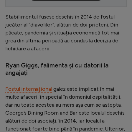
Serie A
Stabilimentul fusese deschis în 2014 de fostul
Bundesliga
jucător al ”diavolilor”, alături de doi prieteni. Din
Ligue 1
păcate, pandemia și situația economică tot mai
grea din ultima perioadă au condus la decizia de
Campionate
lichidare a afacerii.
Starurile fotbalului
EURO 2024
Ryan Giggs, falimenta și cu datorii la
angajați
Stranieri
Clasamente
Fostul internațional
galez este implicat în mai
multe afaceri, în special în domeniul ospitalității,
dar nu toate acestea au mers așa cum se aștepta.
George’s Dining Room and Bar este localul deschis
Tenis
alături de doi asociați, în 2014, iar localul a
Handbal
funcționat foarte bine până în pandemie. Ulterior,