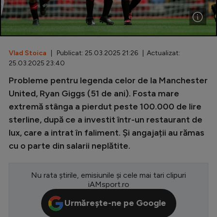
Special
Diverse
Inedit
Vlad Stoica
| Publicat: 25.03.2025 21:26 | Actualizat:
25.03.2025 23:40
Clasamente
Probleme pentru legenda celor de la Manchester
United, Ryan Giggs (51 de ani). Fosta mare
extremă stânga a pierdut peste 100.000 de lire
sterline, după ce a investit într-un restaurant de
Champions League
lux, care a intrat în faliment. Și angajații au rămas
Europa League
cu o parte din salarii neplătite.
Conference League
Nu rata știrile, emisiunile și cele mai tari clipuri
CM 2026
iAMsport.ro
Premier League
Urmărește-ne pe Google
LaLiga