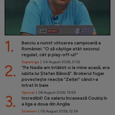
1.
Banciu a numit viitoarea campioană a
României: ”O să câștige atât sezonul
regulat, cât și play-off-ul!”
SuperLiga
| 04 August 2026, 21:55
2.
”Pe Nadia am întâlnit-o la mine acasă, era
iubita lui Ștefan Bănică”. Brokerul fugar
povestește reacția ”Zeiței” când i-a
intrat în baie
Special
| 06 August 2026, 19:59
3.
Incredibil! Ce salariu încasează Coubiș în
a liga a doua din Anglia
Stranieri
| 05 August 2026, 12:34