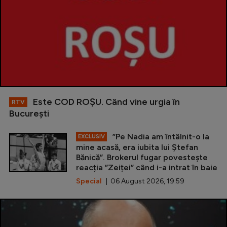
Este COD ROŞU. Când vine urgia în
RTV
Bucureşti
”Pe Nadia am întâlnit-o la
EXCLUSIV
mine acasă, era iubita lui Ștefan
Bănică”. Brokerul fugar povestește
reacția ”Zeiței” când i-a intrat în baie
Special
| 06 August 2026, 19:59