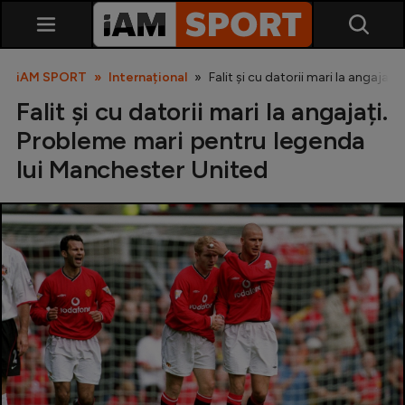
iAM SPORT
Internațional
Falit și cu datorii mari la angajaț
Falit și cu datorii mari la angajați.
Probleme mari pentru legenda
lui Manchester United
SuperLiga
Liga 2
Cupa României
Echipa Națională
U21
Fotbal feminin