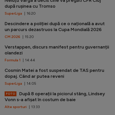
Neluțu Varga a decis cine va pregăti CFR Cluj
după rușinea cu Tromso
SuperLiga
| 16:20
Descindere a poliției după ce o națională a avut
un parcurs dezastruos la Cupa Mondială 2026
CM 2026
| 15:20
Verstappen, discurs manifest pentru guvernanții
olandezi
Formula 1
| 14:44
Cosmin Matei a fost suspendat de TAS pentru
dopaj. Când ar putea reveni
SuperLiga
| 14:05
După 8 operații la piciorul stâng, Lindsey
FOTO
Vonn s-a afișat în costum de baie
Alte sporturi
| 13:33