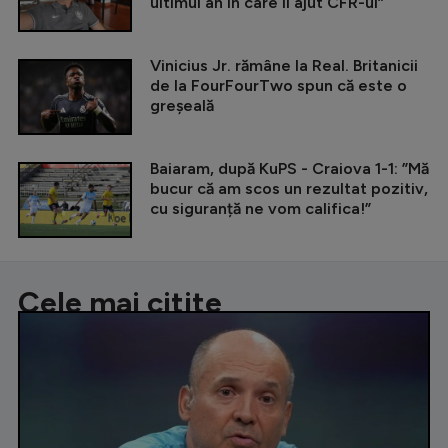
ultimul an în care îi ajut CFR-ul”
Vinicius Jr. rămâne la Real. Britanicii
de la FourFourTwo spun că este o
greșeală
Baiaram, după KuPS - Craiova 1-1: ”Mă
bucur că am scos un rezultat pozitiv,
cu siguranță ne vom califica!”
Cele mai citite