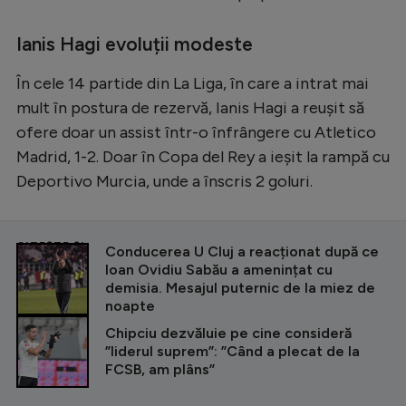
Ianis Hagi evoluții modeste
În cele 14 partide din La Liga, în care a intrat mai
mult în postura de rezervă, Ianis Hagi a reușit să
ofere doar un assist într-o înfrângere cu Atletico
Madrid, 1-2. Doar în Copa del Rey a ieșit la rampă cu
Deportivo Murcia, unde a înscris 2 goluri.
CITEȘTE ȘI
Conducerea U Cluj a reacționat după ce
Ioan Ovidiu Sabău a amenințat cu
demisia. Mesajul puternic de la miez de
noapte
Chipciu dezvăluie pe cine consideră
”liderul suprem”: ”Când a plecat de la
FCSB, am plâns”