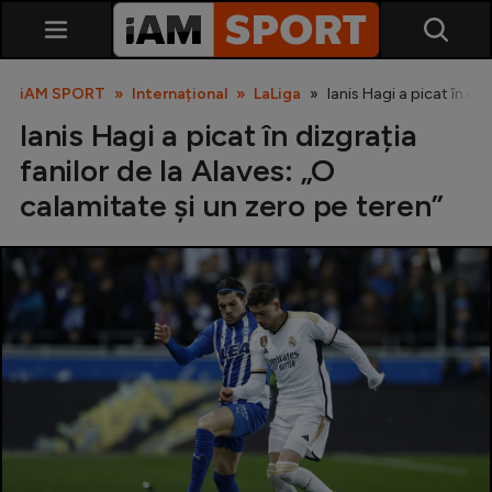
iAM SPORT
Internațional
LaLiga
Ianis Hagi a picat în diz
Ianis Hagi a picat în dizgrația
fanilor de la Alaves: „O
calamitate și un zero pe teren”
SuperLiga
Liga 2
Cupa României
Echipa Națională
U21
Fotbal feminin