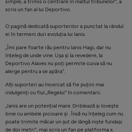
Intră în cont
simple, a trimis o centrare în înaltul tribunelor”, a
scris un fan al lui Deportivo.
Creează cont
O pagină dedicată suporterilor a punctat la rândul
ei în termeni duri evoluția lui Ianis.
„Îmi pare foarte rău pentru Ianis Hagi, dar nu
înțeleg de unde vine. Ușa și la revedere, la
Deportivo Alaves nu poți permite cuiva să nu
alerge pentru a se apăra”.
Alți suporteri au încercat să fie puțini mai
indulgenți cu fiul „Regelui” în comentarii.
„Ianis are un potențial mare. Driblează și lovește
bine cu ambele picioare și . Însă nu înțeleg cum nu
poate trimite măcar un șut de lângă niște fundași
de doi metri”, mai scris un fan pe platforma x.