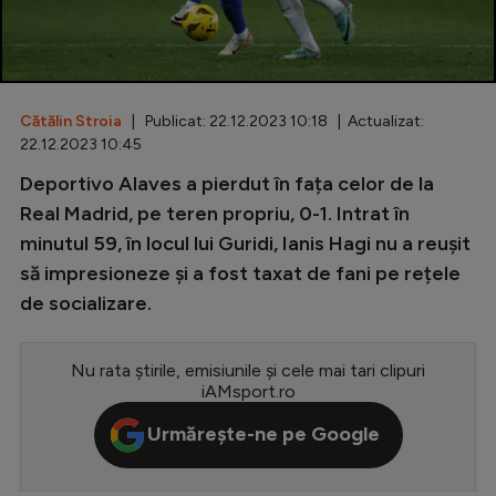
Special
Diverse
Inedit
Cătălin Stroia
| Publicat: 22.12.2023 10:18 | Actualizat:
22.12.2023 10:45
Clasamente
Deportivo Alaves a pierdut în fața celor de la
Real Madrid, pe teren propriu, 0-1. Intrat în
minutul 59, în locul lui Guridi, Ianis Hagi nu a reușit
să impresioneze și a fost taxat de fani pe rețele
Champions League
de socializare.
Europa League
Conference League
Nu rata știrile, emisiunile și cele mai tari clipuri
iAMsport.ro
CM 2026
Urmărește-ne pe Google
Premier League
LaLiga