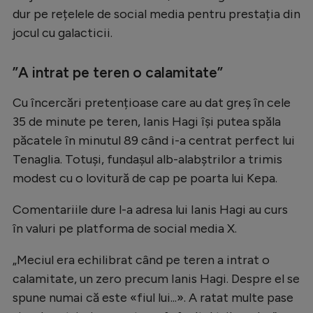
dur pe rețelele de social media pentru prestația din
Natație
jocul cu galacticii.
Formula 1
Gimnastică
”A intrat pe teren o calamitate”
Auto
Cu încercări pretențioase care au dat greș în cele
Rugby
35 de minute pe teren, Ianis Hagi își putea spăla
păcatele în minutul 89 când i-a centrat perfect lui
Ciclism
Tenaglia. Totuși, fundașul alb-alabștrilor a trimis
Alte sporturi
modest cu o lovitură de cap pe poarta lui Kepa.
JO 2024
Comentariile dure l-a adresa lui Ianis Hagi au curs
JO 2026
în valuri pe platforma de social media X.
„Meciul era echilibrat când pe teren a intrat o
calamitate, un zero precum Ianis Hagi. Despre el se
spune numai că este «fiul lui...». A ratat multe pase