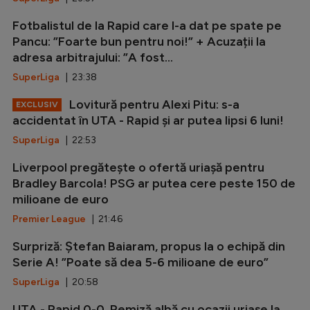
Fotbalistul de la Rapid care l-a dat pe spate pe
Pancu: ”Foarte bun pentru noi!” + Acuzații la
adresa arbitrajului: ”A fost...
SuperLiga
| 23:38
Lovitură pentru Alexi Pitu: s-a
EXCLUSIV
accidentat în UTA - Rapid și ar putea lipsi 6 luni!
SuperLiga
| 22:53
Liverpool pregătește o ofertă uriașă pentru
Bradley Barcola! PSG ar putea cere peste 150 de
milioane de euro
Premier League
| 21:46
Surpriză: Ștefan Baiaram, propus la o echipă din
Serie A! ”Poate să dea 5-6 milioane de euro”
SuperLiga
| 20:58
UTA - Rapid 0-0. Remiză albă cu ocazii uriașe la