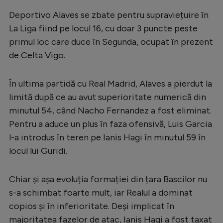
Serie A
Deportivo Alaves se zbate pentru supraviețuire în
La Liga fiind pe locul 16, cu doar 3 puncte peste
Bundesliga
primul loc care duce în Segunda, ocupat în prezent
Ligue 1
de Celta Vigo.
Campionate
În ultima partidă cu Real Madrid, Alaves a pierdut la
Starurile fotbalului
limită după ce au avut superioritate numerică din
EURO 2024
minutul 54, când Nacho Fernandez a fost eliminat.
Pentru a aduce un plus în faza ofensivă, Luis Garcia
Stranieri
l-a introdus în teren pe Ianis Hagi în minutul 59 în
Clasamente
locul lui Guridi.
Chiar și așa evoluția formației din țara Bascilor nu
s-a schimbat foarte mult, iar Realul a dominat
Tenis
copios și în inferioritate. Deși implicat în
Handbal
majoritatea fazelor de atac, Ianis Hagi a fost taxat