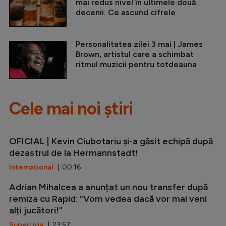
mai redus nivel în ultimele două
decenii. Ce ascund cifrele
Personalitatea zilei 3 mai | James
Brown, artistul care a schimbat
ritmul muzicii pentru totdeauna
Cele mai noi știri
OFICIAL | Kevin Ciubotariu și-a găsit echipă după
dezastrul de la Hermannstadt!
Internațional
| 00:16
Adrian Mihalcea a anunțat un nou transfer după
remiza cu Rapid: ”Vom vedea dacă vor mai veni
alți jucători!”
SuperLiga
| 23:57