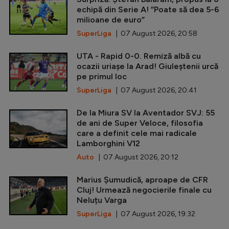
echipă din Serie A! ”Poate să dea 5-6
milioane de euro”
SuperLiga
| 07 August 2026, 20:58
UTA - Rapid 0-0. Remiză albă cu
ocazii uriașe la Arad! Giuleștenii urcă
pe primul loc
SuperLiga
| 07 August 2026, 20:41
De la Miura SV la Aventador SVJ: 55
de ani de Super Veloce, filosofia
care a definit cele mai radicale
Lamborghini V12
Auto
| 07 August 2026, 20:12
Marius Șumudică, aproape de CFR
Cluj! Urmează negocierile finale cu
Neluțu Varga
SuperLiga
| 07 August 2026, 19:32