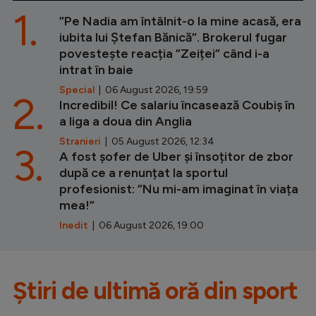
1.
”Pe Nadia am întâlnit-o la mine acasă, era
iubita lui Ștefan Bănică”. Brokerul fugar
povestește reacția ”Zeiței” când i-a
intrat în baie
Special
| 06 August 2026, 19:59
2.
Incredibil! Ce salariu încasează Coubiș în
a liga a doua din Anglia
Stranieri
| 05 August 2026, 12:34
3.
A fost șofer de Uber și însoțitor de zbor
după ce a renunțat la sportul
profesionist: ”Nu mi-am imaginat în viața
mea!”
Inedit
| 06 August 2026, 19:00
Știri de ultimă oră din sport