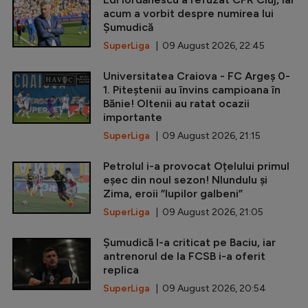
acum a vorbit despre numirea lui
Șumudică
SuperLiga
| 09 August 2026, 22:45
Universitatea Craiova - FC Argeș 0-
1. Piteștenii au învins campioana în
Bănie! Oltenii au ratat ocazii
importante
SuperLiga
| 09 August 2026, 21:15
Petrolul i-a provocat Oțelului primul
eșec din noul sezon! Nlundulu și
Zima, eroii ”lupilor galbeni”
SuperLiga
| 09 August 2026, 21:05
Șumudică l-a criticat pe Baciu, iar
antrenorul de la FCSB i-a oferit
replica
SuperLiga
| 09 August 2026, 20:54