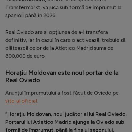
Transfermarkt, va juca sub formă de împrumut la
Serie A
spanioli până în 2026.
Bundesliga
Ligue 1
Real Oviedo are și opțiunea de a-l transfera
definitiv, iar în cazul în care o activează, trebuie să
Campionate
plătească celor de la Atletico Madrid suma de
Starurile fotbalului
800.000 de euro.
EURO 2024
Horațiu Moldovan este noul portar de la
Stranieri
Real Oviedo
Clasamente
Anunțul împrumutului a fost făcut de Oviedo pe
site-ul oficial
.
”Horațiu Moldovan, noul jucător al lui Real Oviedo.
Tenis
Portarul lui Atletico Madrid ajunge la Oviedo sub
Handbal
formă de împrumut, până la finalul sezonului.