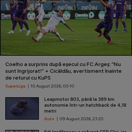
Coelho a surprins după eșecul cu FC Argeș: ”Nu
sunt îngrijorat!” + Cicâldău, avertisment înainte
de returul cu KuPS
SuperLiga
| 10 August 2026, 00:10
Leapmotor B03, până la 389 km
autonomie într-un hatchback de 4,18
metri
Auto
| 09 August 2026, 23:20
Edi Iordănescu a refuzat CFR Cluj, iar