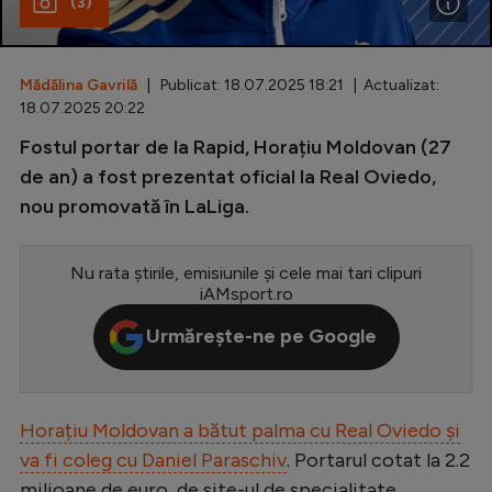
(3)
Special
Diverse
Mădălina Gavrilă
| Publicat: 18.07.2025 18:21 | Actualizat:
18.07.2025 20:22
Inedit
Fostul portar de la Rapid, Horațiu Moldovan (27
Clasamente
de an) a fost prezentat oficial la Real Oviedo,
nou promovată în LaLiga.
Nu rata știrile, emisiunile și cele mai tari clipuri
Champions League
iAMsport.ro
Europa League
Urmărește-ne pe Google
Conference League
CM 2026
Horațiu Moldovan a bătut palma cu Real Oviedo și
Premier League
va fi coleg cu Daniel Paraschiv
. Portarul cotat la 2.2
LaLiga
milioane de euro, de site-ul de specialitate