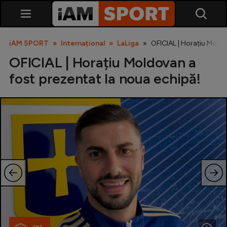
iAM SPORT
Internațional
LaLiga
OFICIAL | Horațiu Moldo
OFICIAL | Horațiu Moldovan a
fost prezentat la noua echipă!
SuperLiga
Liga 2
Cupa României
Echipa Națională
U21
Fotbal feminin