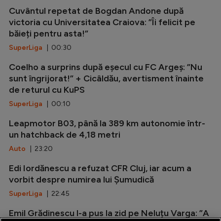
Cuvântul repetat de Bogdan Andone după
victoria cu Universitatea Craiova: ”Îi felicit pe
băieți pentru asta!”
SuperLiga
| 00:30
Coelho a surprins după eșecul cu FC Argeș: ”Nu
sunt îngrijorat!” + Cicâldău, avertisment înainte
de returul cu KuPS
SuperLiga
| 00:10
Leapmotor B03, până la 389 km autonomie într-
un hatchback de 4,18 metri
Auto
| 23:20
Edi Iordănescu a refuzat CFR Cluj, iar acum a
vorbit despre numirea lui Șumudică
SuperLiga
| 22:45
Emil Grădinescu l-a pus la zid pe Neluțu Varga: ”A