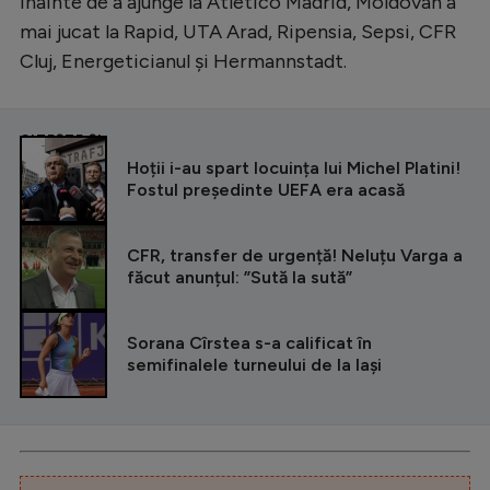
Înainte de a ajunge la Atletico Madrid, Moldovan a
mai jucat la Rapid, UTA Arad, Ripensia, Sepsi, CFR
Cluj, Energeticianul și Hermannstadt.
CITEȘTE ȘI
Hoții i-au spart locuința lui Michel Platini!
Fostul președinte UEFA era acasă
CFR, transfer de urgență! Neluțu Varga a
făcut anunțul: ”Sută la sută”
Sorana Cîrstea s-a calificat în
semifinalele turneului de la Iași