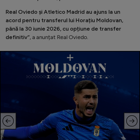
Natație
Real Oviedo și Atletico Madrid au ajuns la un
Formula 1
acord pentru transferul lui Horațiu Moldovan,
până la 30 iunie 2026, cu opțiune de transfer
Gimnastică
definitiv”
, a anunțat Real Oviedo.
Auto
Rugby
Ciclism
Alte sporturi
JO 2024
JO 2026