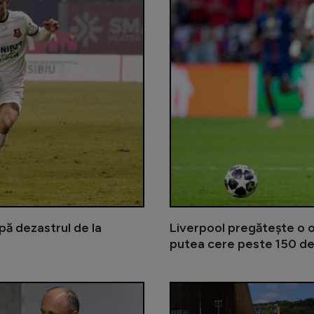
pă dezastrul de la
Liverpool pregătește o o
putea cere peste 150 de
Belgia și-a prezentat oficial noul 