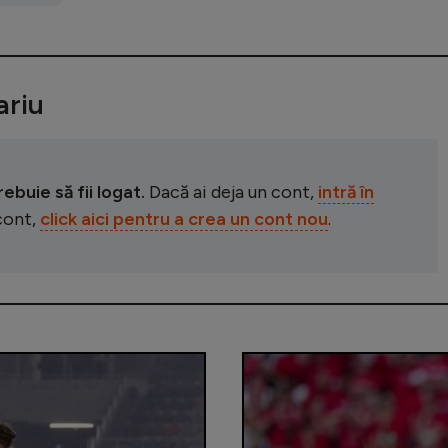
riu
buie să fii logat.
Dacă ai deja un cont,
intră în
 cont,
click aici pentru a crea un cont nou
.