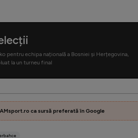
lecții
ko pentru echipa națională a Bosniei și Herțegovina,
uat la un turneu final
AMsport.ro ca sursă preferată în Google
erbahce