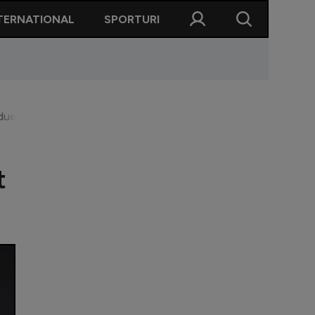
TERNATIONAL
SPORTURI
 duela în campionat cu Icardi, Zaniolo și Alexandru Maxim.
t