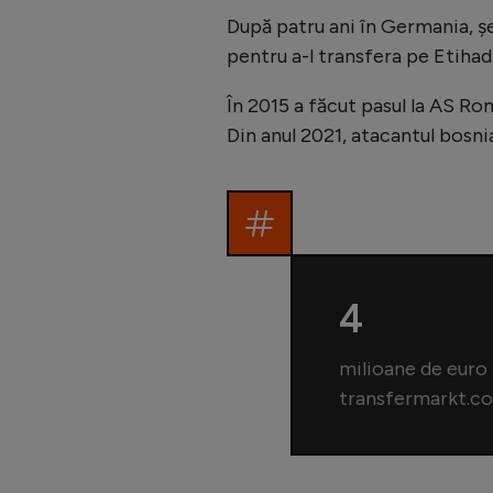
După patru ani în Germania, șe
pentru a-l transfera pe Etihad
În 2015 a făcut pasul la AS Ro
Din anul 2021, atacantul bosni
4
milioane de euro 
transfermarkt.c