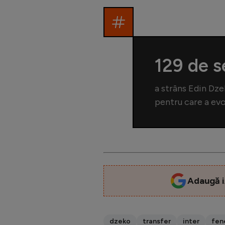
129 de se
a strâns Edin Dze
pentru care a evol
Adaugă i
dzeko
transfer
inter
fen