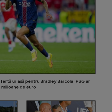
fertă uriașă pentru Bradley Barcola! PSG ar
 milioane de euro
selecționer. Ce a spus despre viitorul lui Thibaut Courtoi
Dan Șucu își vinde fotbalistul în Bundesliga pentru 
Descindere a