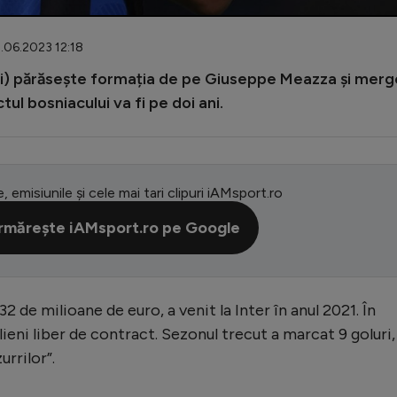
2.06.2023 12:18
 ani) părăsește formația de pe Giuseppe Meazza și merg
ul bosniacului va fi pe doi ani.
e, emisiunile și cele mai tari clipuri iAMsport.ro
rmărește iAMsport.ro pe Google
32 de milioane de euro, a venit la Inter în anul 2021. În
alieni liber de contract. Sezonul trecut a marcat 9 goluri,
urrilor”.