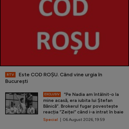
Este COD ROŞU. Când vine urgia în
RTV
Bucureşti
”Pe Nadia am întâlnit-o la
EXCLUSIV
mine acasă, era iubita lui Ștefan
Bănică”. Brokerul fugar povestește
reacția ”Zeiței” când i-a intrat în baie
Special
| 06 August 2026, 19:59