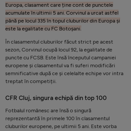
Europa, clasament care ține cont de punctele
Natație
acumulate în ultimii 5 ani. Corvinul a urcat astfel
Formula 1
până pe locul 335 în topul cluburilor din Europa și
Gimnastică
este la egalitate cu FC Botoșani.
Auto
În clasamentul cluburilor făcut strict pe acest
Rugby
sezon, Corvinul ocupă locul 92, la egalitate de
puncte cu FCSB. Este însă începutul campaniei
Ciclism
europene și clasamentul va fi suferi modificări
Alte sporturi
semnificative după ce și celelalte echipe vor intra
treptat în competiții.
JO 2024
JO 2026
CFR Cluj, singura echipă din top 100
Fotbalul românesc are însă o singură
reprezentantă în primele 100 în clasamentul
cluburilor europene, pe ultimii 5 ani. Este vorba