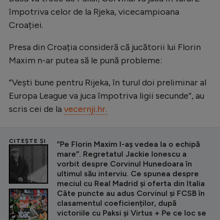
împotriva celor de la Rjeka, vicecampioana
Croației.
Presa din Croația consideră că jucătorii lui Florin
Maxim n-ar putea să le pună probleme:
”Vești bune pentru Rijeka, în turul doi preliminar al
Europa League va juca împotriva ligii secunde”, au
scris cei de la
vecernji.hr.
CITEȘTE ȘI
”Pe Florin Maxim l-aș vedea la o echipă
mare”. Regretatul Jackie Ionescu a
vorbit despre Corvinul Hunedoara în
ultimul său interviu. Ce spunea despre
meciul cu Real Madrid și oferta din Italia
Câte puncte au adus Corvinul și FCSB în
clasamentul coeficienților, după
victoriile cu Paksi și Virtus + Pe ce loc se