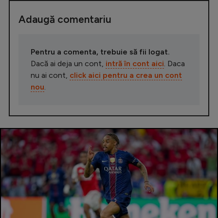
Adaugă comentariu
Pentru a comenta, trebuie să fii logat.
Dacă ai deja un cont,
intră în cont aici
. Daca
nu ai cont,
click aici pentru a crea un cont
nou
.