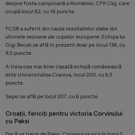
Intră în cont
despre fosta campioană a României, CFR Cluj, care
ocupă locul 82, cu 18 puncte.
Creează cont
FCSB a suferit din cauza rezultatelor slabe din
ultimele sezoane ale cupelor europene. Echipa lui
Gigi Becali se află în prezent doar pe locul 138, cu
9,5 puncte.
A treia cea mai bine clasată echipă românească
este Universitatea Craiova, locul 200, cu 6,5
puncte.
Sepsi se află pe locul 207, cu 6 puncte.
Croații, fericiți pentru victoria Corvinului
cu Paksi
Dacă va trece de Paksi, Corvinul va juca în turul 2