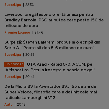
SuperLiga
| 22:53
Liverpool pregătește o ofertă uriașă pentru
Bradley Barcola! PSG ar putea cere peste 150 de
milioane de euro
Premier League
| 21:46
Surpriză: Ștefan Baiaram, propus la o echipă din
Serie A! ”Poate să dea 5-6 milioane de euro”
SuperLiga
| 20:58
UTA Arad - Rapid 0-0, ACUM, pe
LIVE SCORE
iAMsport.ro. Petrila irosește o ocazie de gol!
SuperLiga
| 20:41
De la Miura SV la Aventador SVJ: 55 de ani de
Super Veloce, filosofia care a definit cele mai
radicale Lamborghini V12
Auto
| 20:12