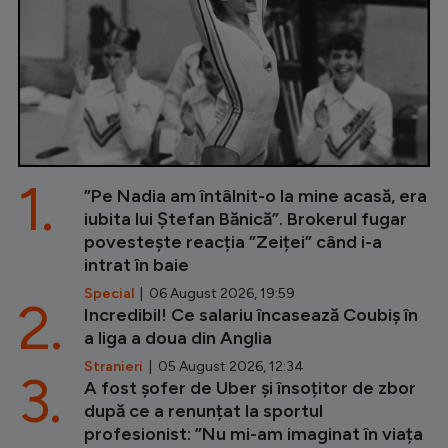
1.
”Pe Nadia am întâlnit-o la mine acasă, era
iubita lui Ștefan Bănică”. Brokerul fugar
povestește reacția ”Zeiței” când i-a
intrat în baie
Special
| 06 August 2026, 19:59
2.
Incredibil! Ce salariu încasează Coubiș în
a liga a doua din Anglia
Stranieri
| 05 August 2026, 12:34
3.
A fost șofer de Uber și însoțitor de zbor
după ce a renunțat la sportul
profesionist: ”Nu mi-am imaginat în viața