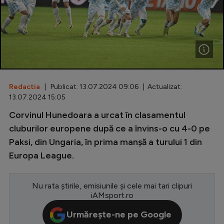
Special
Diverse
Inedit
Clasamente
Redactia
| Publicat: 13.07.2024 09:06 | Actualizat:
13.07.2024 15:05
Corvinul Hunedoara a urcat în clasamentul
Champions League
cluburilor europene după ce a învins-o cu 4-0 pe
Paksi, din Ungaria, în prima manșă a turului 1 din
Europa League
Europa League.
Conference League
CM 2026
Nu rata știrile, emisiunile și cele mai tari clipuri
iAMsport.ro
Premier League
Urmărește-ne pe Google
LaLiga