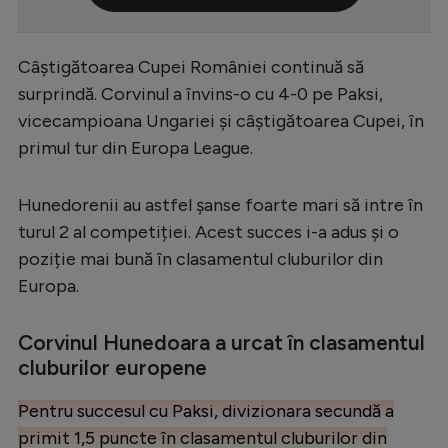
Serie A
Bundesliga
Câștigătoarea Cupei României continuă să
surprindă. Corvinul a învins-o cu 4-0 pe Paksi,
Ligue 1
vicecampioana Ungariei și câștigătoarea Cupei, în
Campionate
primul tur din Europa League.
Starurile fotbalului
Hunedorenii au astfel șanse foarte mari să intre în
EURO 2024
turul 2 al competiției. Acest succes i-a adus și o
Stranieri
poziție mai bună în clasamentul cluburilor din
Europa.
Clasamente
Corvinul Hunedoara a urcat în clasamentul
cluburilor europene
Tenis
Pentru succesul cu Paksi, divizionara secundă a
Handbal
primit 1,5 puncte în clasamentul cluburilor din