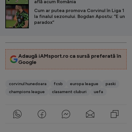
află acum România
Cum ar putea promova Corvinul în Liga 1
la finalul sezonului. Bogdan Apostu: ”E un
paradox”
Adaugă iAMsport.ro ca sursă preferată în
Google
corvinul hunedoara
fcsb
europa league
paski
champions league
clasament cluburi
uefa