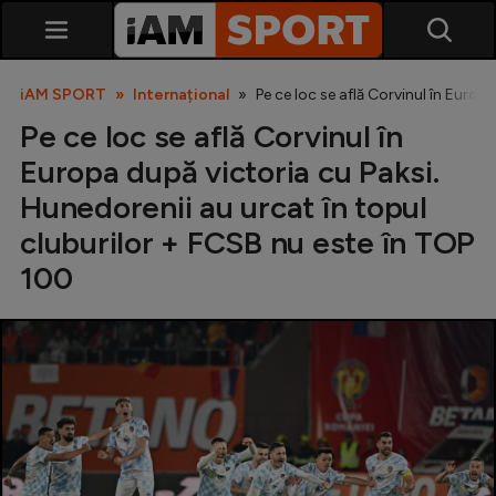
iAM SPORT
Internațional
Pe ce loc se află Corvinul în Europ
Pe ce loc se află Corvinul în
Europa după victoria cu Paksi.
Hunedorenii au urcat în topul
cluburilor + FCSB nu este în TOP
100
SuperLiga
Liga 2
Cupa României
Echipa Națională
U21
Fotbal feminin