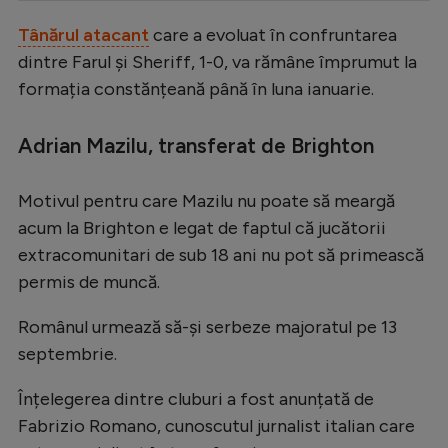
Serie A
Tânărul atacant
care a evoluat în confruntarea
dintre Farul și Sheriff, 1-0, va rămâne împrumut la
Bundesliga
formația constănțeană până în luna ianuarie.
Ligue 1
Campionate
Adrian Mazilu, transferat de Brighton
Starurile fotbalului
Motivul pentru care Mazilu nu poate să meargă
EURO 2024
acum la Brighton e legat de faptul că jucătorii
Stranieri
extracomunitari de sub 18 ani nu pot să primească
permis de muncă.
Clasamente
Românul urmează să-și serbeze majoratul pe 13
septembrie.
Tenis
Înțelegerea dintre cluburi a fost anunțată de
Fabrizio Romano, cunoscutul jurnalist italian care
Handbal