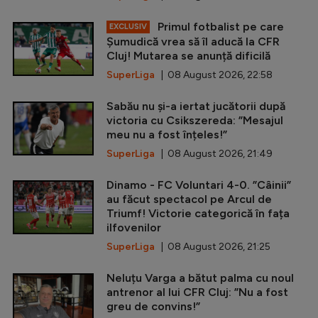
Primul fotbalist pe care
EXCLUSIV
Șumudică vrea să îl aducă la CFR
Cluj! Mutarea se anunță dificilă
SuperLiga
| 08 August 2026, 22:58
Sabău nu și-a iertat jucătorii după
victoria cu Csikszereda: ”Mesajul
meu nu a fost înțeles!”
SuperLiga
| 08 August 2026, 21:49
Dinamo - FC Voluntari 4-0. ”Câinii”
au făcut spectacol pe Arcul de
Triumf! Victorie categorică în fața
ilfovenilor
SuperLiga
| 08 August 2026, 21:25
Neluțu Varga a bătut palma cu noul
antrenor al lui CFR Cluj: ”Nu a fost
greu de convins!”