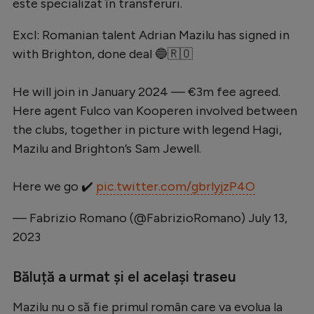
este specializat în transferuri.
Natație
Excl: Romanian talent Adrian Mazilu has signed in
Formula 1
with Brighton, done deal 🔵🇷🇴
Gimnastică
He will join in January 2024 — €3m fee agreed.
Auto
Here agent Fulco van Kooperen involved between
Rugby
the clubs, together in picture with legend Hagi,
Ciclism
Mazilu and Brighton’s Sam Jewell.
Alte sporturi
Here we go ✔️
pic.twitter.com/gbrlyjzP4O
JO 2024
— Fabrizio Romano (@FabrizioRomano)
July 13,
JO 2026
2023
Băluță a urmat și el același traseu
Mazilu nu o să fie primul român care va evolua la