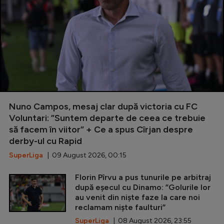
Nuno Campos, mesaj clar după victoria cu FC
Voluntari: ”Suntem departe de ceea ce trebuie
să facem în viitor” + Ce a spus Cîrjan despre
derby-ul cu Rapid
SuperLiga
| 09 August 2026, 00:15
Florin Pîrvu a pus tunurile pe arbitraj
după eșecul cu Dinamo: ”Golurile lor
au venit din niște faze la care noi
reclamam niște faulturi”
SuperLiga
| 08 August 2026, 23:55