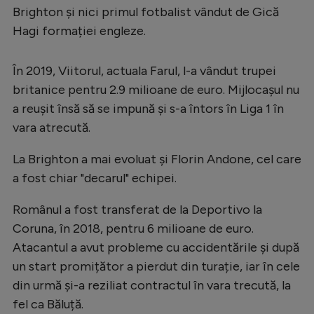
Intră în cont
Brighton și nici primul fotbalist vândut de Gică
Creează cont
Hagi formației engleze.
În 2019, Viitorul, actuala Farul, l-a vândut trupei
britanice pentru 2.9 milioane de euro. Mijlocașul nu
a reușit însă să se impună și s-a întors în Liga 1 în
vara atrecută.
La Brighton a mai evoluat și Florin Andone, cel care
a fost chiar "decarul" echipei.
Românul a fost transferat de la Deportivo la
Coruna, în 2018, pentru 6 milioane de euro.
Atacantul a avut probleme cu accidentările și după
un start promițător a pierdut din turație, iar în cele
din urmă și-a reziliat contractul în vara trecută, la
fel ca Băluță.