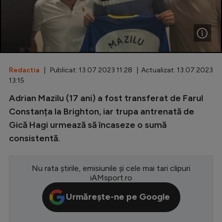
Special
Diverse
Inedit
Redactia
| Publicat: 13.07.2023 11:28 | Actualizat: 13.07.2023
Clasamente
13:15
Adrian Mazilu (17 ani) a fost transferat de Farul
Constanța la Brighton, iar trupa antrenată de
Gică Hagi urmează să încaseze o sumă
Champions League
consistentă.
Europa League
Conference League
Nu rata știrile, emisiunile și cele mai tari clipuri
iAMsport.ro
CM 2026
Urmărește-ne pe Google
Premier League
LaLiga