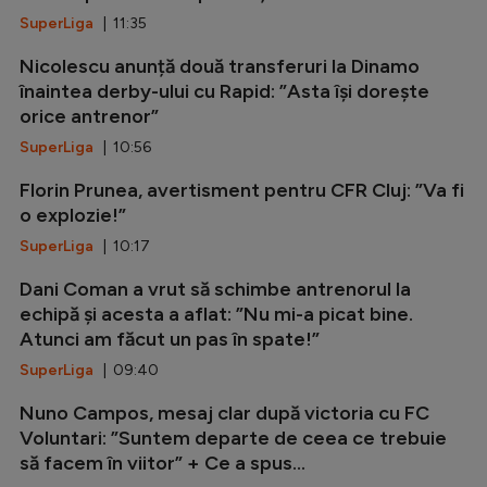
SuperLiga
| 11:35
Nicolescu anunță două transferuri la Dinamo
înaintea derby-ului cu Rapid: ”Asta își dorește
orice antrenor”
SuperLiga
| 10:56
Florin Prunea, avertisment pentru CFR Cluj: ”Va fi
o explozie!”
SuperLiga
| 10:17
Dani Coman a vrut să schimbe antrenorul la
echipă și acesta a aflat: ”Nu mi-a picat bine.
Atunci am făcut un pas în spate!”
SuperLiga
| 09:40
Nuno Campos, mesaj clar după victoria cu FC
Voluntari: ”Suntem departe de ceea ce trebuie
să facem în viitor” + Ce a spus...