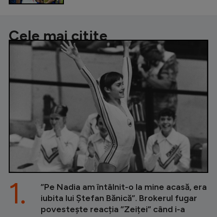
Cele mai citite
1.
”Pe Nadia am întâlnit-o la mine acasă, era
iubita lui Ștefan Bănică”. Brokerul fugar
povestește reacția ”Zeiței” când i-a