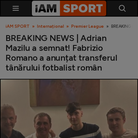
iAM SPORT
Internațional
Premier League
BREAKING NEWS
BREAKING NEWS | Adrian
Mazilu a semnat! Fabrizio
Romano a anunțat transferul
tânărului fotbalist român
SuperLiga
Liga 2
Cupa României
Echipa Națională
U21
Fotbal feminin