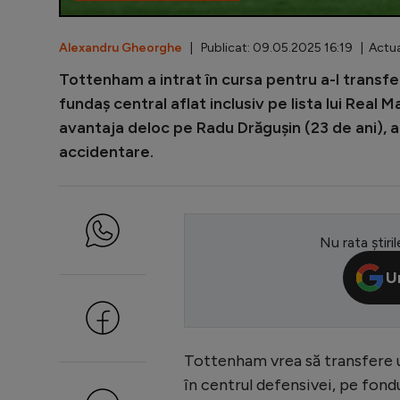
Alexandru Gheorghe
| Publicat: 09.05.2025 16:19 | Actua
Tottenham a intrat în cursa pentru a-l transfe
fundaș central aflat inclusiv pe lista lui Real M
avantaja deloc pe Radu Drăgușin (23 de ani), 
accidentare.
Nu rata știril
U
Tottenham vrea să transfere u
în centrul defensivei, pe fondu