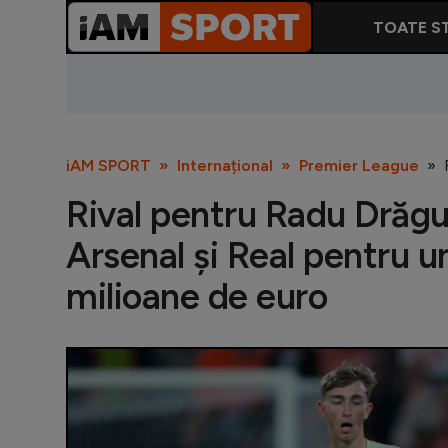
TOATE ST
iAM SPORT
Internațional
Premier League
Rival pentru Radu Drăgu
Arsenal și Real pentru u
milioane de euro