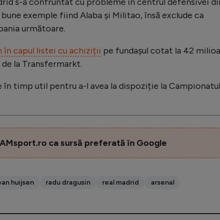
drid s-a confruntat cu probleme în centrul defensivei di
 bune exemple fiind Alaba și Militao, însă exclude ca
mpania următoare.
 în capul listei cu achiziții
pe fundașul cotat la 42 milio
r de la Transfermarkt.
 în timp util pentru a-l avea la dispoziție la Campionatu
AMsport.ro ca sursă preferată în Google
an huijsen
radu dragusin
real madrid
arsenal