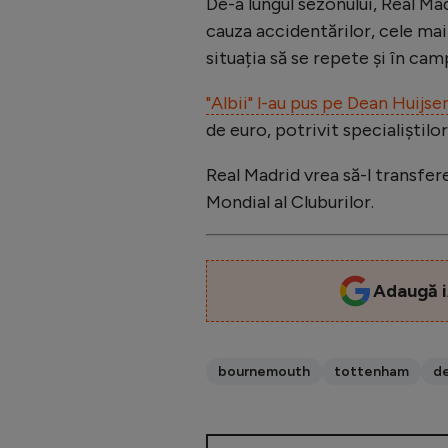
De-a lungul sezonului, Real Ma
cauza accidentărilor, cele mai
situația să se repete și în ca
"Albii" l-au pus pe Dean Huijsen
de euro, potrivit specialiștilo
Real Madrid vrea să-l transfere
Mondial al Cluburilor.
Adaugă i
bournemouth
tottenham
de