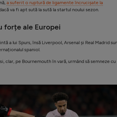
rnă,
a suferit o ruptură de ligamente încrucișate la
dacă va fi apt sută la sută la startul noului sezon.
 forțe ale Europei
ntă a lui Spurs, însă Liverpool, Arsenal și Real Madrid sun
ernaționalul spaniol.
ăsi, clar, pe Bournemouth în vară, urmând să semneze cu