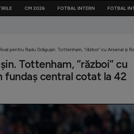
IRILE
CM 2026
FOTBAL INTERN
FOTBAL IN
Rival pentru Radu Drăgușin. Tottenham, ”război” cu Arsenal și R
șin. Tottenham, ”război” cu
n fundaș central cotat la 42