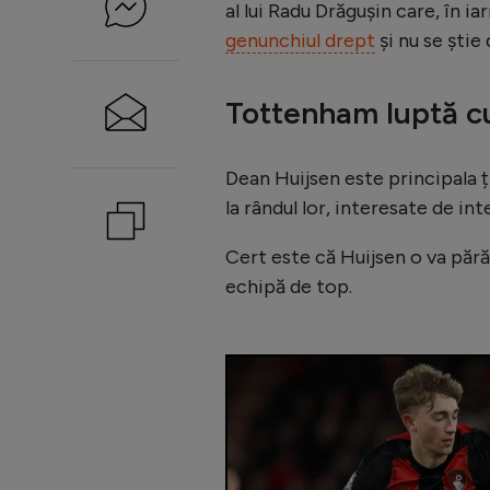
al lui Radu Drăgușin care, în ia
genunchiul drept
și nu se știe 
Tottenham luptă cu
Dean Huijsen este principala ți
la rândul lor, interesate de int
Cert este că Huijsen o va păr
echipă de top.