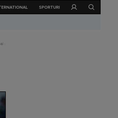
TERNATIONAL
SPORTURI
eal pentru un fundaș central cotat la 42 milioane de euro