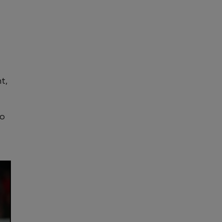
t,
 o