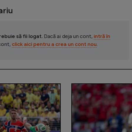
riu
buie să fii logat.
Dacă ai deja un cont,
intră în
 cont,
click aici pentru a crea un cont nou
.