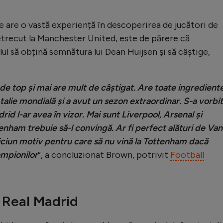
e are o vastă experiență în descoperirea de jucători de
trecut la Manchester United, este de părere că
l să obțină semnătura lui Dean Huijsen și să câștige,
de top și mai are mult de câștigat. Are toate ingredient
talie mondială și a avut un sezon extraordinar. S-a vorbit
id l-ar avea în vizor. Mai sunt Liverpool, Arsenal și
enham trebuie să-l convingă. Ar fi perfect alături de Van
iciun motiv pentru care să nu vină la Tottenham dacă
ampionilor
”, a concluzionat Brown, potrivit
Football
e Real Madrid