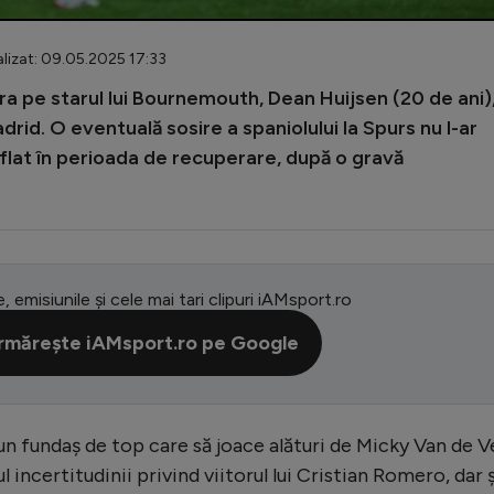
lizat: 09.05.2025 17:33
ra pe starul lui Bournemouth, Dean Huijsen (20 de ani)
adrid. O eventuală sosire a spaniolului la Spurs nu l-ar
aflat în perioada de recuperare, după o gravă
e, emisiunile și cele mai tari clipuri iAMsport.ro
rmărește iAMsport.ro pe Google
n fundaș de top care să joace alături de Micky Van de V
l incertitudinii privind viitorul lui Cristian Romero, dar ș