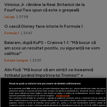
Vinicius Jr. rămâne la Real. Britanicii de la
FourFourTwo spun că este o greșeală
LaLiga
| 07:59
O cască Disney face istorie în Formula 1
Formula 1
| 23:47
Baiaram, după KuPS - Craiova 1-1: ”Mă bucur că
am scos un rezultat pozitiv, cu siguranță ne vom
califica!”
Europa League
| 23:20
Alin Fică: ”Mă bucur că am simțit ce înseamnă
fotbalul jucând împotriva lui Tromso!” +
Explicațiile lui Folha
Nouă ne pasă ca datele tale personale să rămână confidențiale
Conference League
| 22:52
Noi și partenerii noștri
1019
stocăm și/sau accesăm informații pe dispozitivul dvs., precum identificatorii cookie unici pentru
prelucrarea datelor cu caracter personal. Puteți accepta sau gestiona preferințele dvs. făcând clic mai jos, respectiv vă
puteți opune utilizării unui interes legitim în orice moment pe pagina cu politica de confidențialitate. Aceste alegeri vor fi
raportate partenerilor noștri și nu vă vor afecta navigarea.
Mai multe detalii
Noi si partenerii nostri (retelele de socializare si agentiile de publicitate partenere, precum si furnizorii nostri de servicii de
date analitice) prelucram date pentru a permite website-ului sa functioneze, pentru a personaliza continutul si anunturile
publicitare afisate in functie de interesele si/sau profilul dvs., pentru a va oferi functionalitati aferente retelelor de
socializare si pentru a analiza traficul pe website. Beneficiati de drepturile prevazute de art. 15-22 din GDPR in legatura