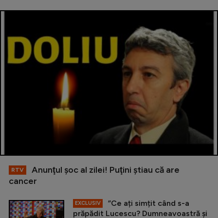
Anunţul şoc al zilei! Puţini ştiau că are
RTV
cancer
”Ce ați simțit când s-a
EXCLUSIV
prăpădit Lucescu? Dumneavoastră și