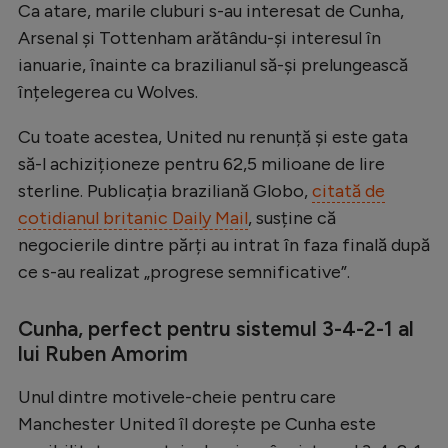
Intră în cont
Ca atare, marile cluburi s-au interesat de Cunha,
Arsenal și Tottenham arătându-și interesul în
Creează cont
ianuarie, înainte ca brazilianul să-și prelungească
înțelegerea cu Wolves.
Cu toate acestea, United nu renunță și este gata
să-l achiziționeze pentru 62,5 milioane de lire
sterline. Publicația braziliană Globo,
citată de
cotidianul britanic Daily Mail
, susține că
negocierile dintre părți au intrat în faza finală după
ce s-au realizat „progrese semnificative”.
Cunha, perfect pentru sistemul 3-4-2-1 al
lui Ruben Amorim
Unul dintre motivele-cheie pentru care
Manchester United îl dorește pe Cunha este