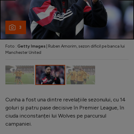
Natație
Formula 1
3
Gimnastică
Auto
Foto :
Getty Images
| Ruben Amorim, sezon dificil pe banca lui
Rugby
Manchester United
Ciclism
Alte sporturi
JO 2024
JO 2026
Cunha a fost una dintre revelațiile sezonului, cu 14
goluri și patru pase decisive în Premier League, în
ciuda inconstanței lui Wolves pe parcursul
campaniei.