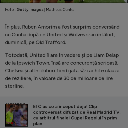
Foto :
Getty Images
| Matheus Cunha
În plus, Ruben Amorim a fost surprins conversând
cu Cunha după ce United și Wolves s-au întâlnit,
duminică, pe Old Trafford.
Totodată, United îl are în vedere și pe Liam Delap
de la Ipswich Town, însă are concurență serioasă,
Chelsea și alte cluburi fiind gata să-i achite clauza
de reziliere, în valoare de 30 de milioane de lire
sterline.
CITEȘTE ȘI
El Clasico a început deja! Clip
controversat difuzat de Real Madrid TV,
cu arbitrul finalei Cupei Regelui în prim-
plan