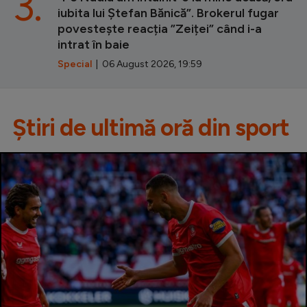
3.
iubita lui Ștefan Bănică”. Brokerul fugar
povestește reacția ”Zeiței” când i-a
intrat în baie
Special
| 06 August 2026, 19:59
Știri de ultimă oră din sport