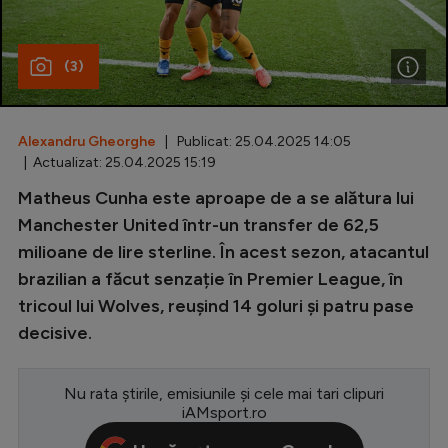
Special
(3)
Diverse
Inedit
Alexandru Gheorghe
| Publicat: 25.04.2025 14:05
Clasamente
| Actualizat: 25.04.2025 15:19
Matheus Cunha este aproape de a se alătura lui
Manchester United într-un transfer de 62,5
milioane de lire sterline. În acest sezon, atacantul
Champions League
brazilian a făcut senzație în Premier League, în
Europa League
tricoul lui Wolves, reușind 14 goluri și patru pase
Conference League
decisive.
CM 2026
Nu rata știrile, emisiunile și cele mai tari clipuri
Premier League
iAMsport.ro
LaLiga