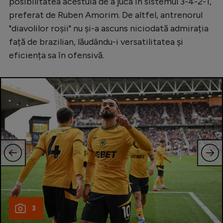
posibilitatea acestuia de a juca în sistemul 3-4-2-1,
preferat de Ruben Amorim. De altfel, antrenorul
"diavolilor roșii" nu și-a ascuns niciodată admirația
față de brazilian, lăudându-i versatilitatea și
eficiența sa în ofensivă.
3