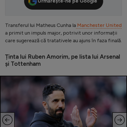
Urmărește-ne pe Google
Serie A
Bundesliga
Transferul lui Matheus Cunha la
Manchester United
Ligue 1
a primit un impuls major, potrivit unor informații
Campionate
care sugerează că tratativele au ajuns în faza finală.
Starurile fotbalului
Ținta lui Ruben Amorim, pe lista lui Arsenal
EURO 2024
și Tottenham
Stranieri
Clasamente
Tenis
Handbal