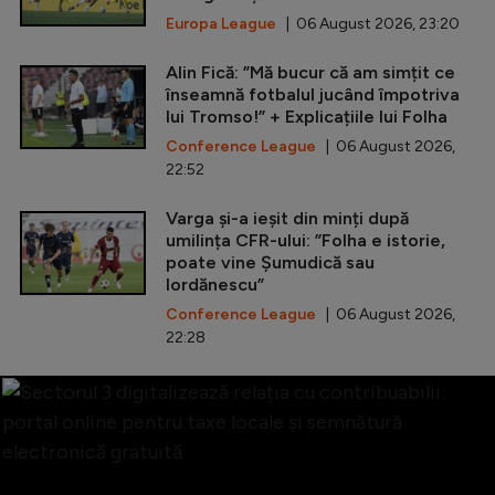
Europa League
| 06 August 2026, 23:20
Alin Fică: ”Mă bucur că am simțit ce
înseamnă fotbalul jucând împotriva
lui Tromso!” + Explicațiile lui Folha
Conference League
| 06 August 2026,
22:52
Varga și-a ieșit din minți după
umilința CFR-ului: ”Folha e istorie,
poate vine Șumudică sau
Iordănescu”
Conference League
| 06 August 2026,
22:28