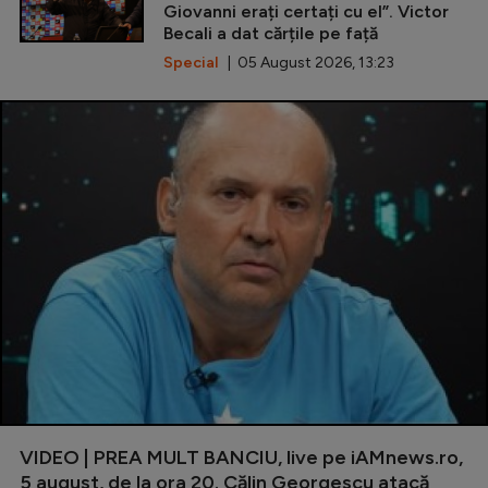
Giovanni erați certați cu el”. Victor
Becali a dat cărțile pe față
Special
| 05 August 2026, 13:23
VIDEO | PREA MULT BANCIU, live pe iAMnews.ro,
5 august, de la ora 20. Călin Georgescu atacă