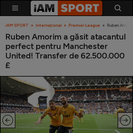
iAM SPORT
Internațional
Premier League
Ruben Amorim
Ruben Amorim a găsit atacantul
perfect pentru Manchester
United! Transfer de 62.500.000
£
SuperLiga
Liga 2
Cupa României
Echipa Națională
U21
Fotbal feminin