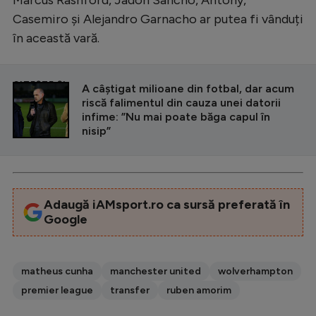
Marcus Rashford, Jadon Sancho, Antony,
Casemiro și Alejandro Garnacho ar putea fi vânduți
în această vară.
CITEȘTE ȘI
A câștigat milioane din fotbal, dar acum
riscă falimentul din cauza unei datorii
infime: ”Nu mai poate băga capul în
nisip”
Adaugă iAMsport.ro ca sursă preferată în
Google
matheus cunha
manchester united
wolverhampton
premier league
transfer
ruben amorim