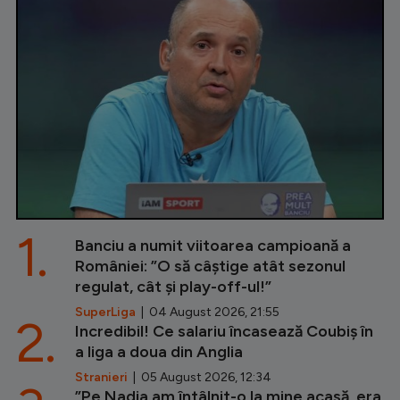
1.
Banciu a numit viitoarea campioană a
României: ”O să câștige atât sezonul
regulat, cât și play-off-ul!”
SuperLiga
| 04 August 2026, 21:55
2.
Incredibil! Ce salariu încasează Coubiș în
a liga a doua din Anglia
Stranieri
| 05 August 2026, 12:34
”Pe Nadia am întâlnit-o la mine acasă, era