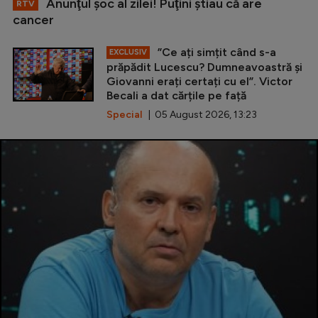
Anunţul şoc al zilei! Puţini ştiau că are
RTV
cancer
”Ce ați simțit când s-a
EXCLUSIV
prăpădit Lucescu? Dumneavoastră și
Giovanni erați certați cu el”. Victor
Becali a dat cărțile pe față
Special
| 05 August 2026, 13:23