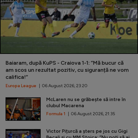
Baiaram, după KuPS - Craiova 1-1: ”Mă bucur că
am scos un rezultat pozitiv, cu siguranță ne vom
califica!”
Europa League
| 06 August 2026, 23:20
McLaren nu se grăbește să intre în
clubul Macarena
Formula 1
| 06 August 2026, 21:35
Victor Pițurcă a șters pe jos cu Gigi
Becali și cu MM Stoica: ”Nu poți să ai