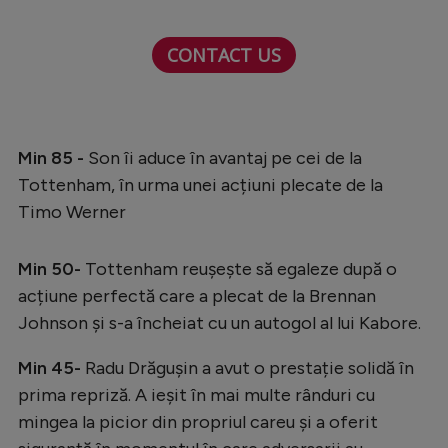
Natație
CONTACT US
Formula 1
Gimnastică
Auto
Min 85 -
Son îi aduce în avantaj pe cei de la
Rugby
Tottenham, în urma unei acțiuni plecate de la
Ciclism
Timo Werner
Alte sporturi
Min 50-
Tottenham reușește să egaleze după o
JO 2024
acțiune perfectă care a plecat de la Brennan
JO 2026
Johnson și s-a încheiat cu un autogol al lui Kabore.
Min 45-
Radu Drăgușin a avut o prestație solidă în
prima repriză. A ieșit în mai multe rânduri cu
mingea la picior din propriul careu și a oferit