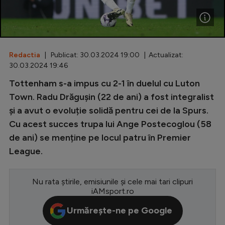
Special
Diverse
Inedit
Redactia
| Publicat: 30.03.2024 19:00 | Actualizat:
30.03.2024 19:46
Clasamente
Tottenham s-a impus cu 2-1 în duelul cu Luton
Town. Radu Drăgușin (22 de ani) a fost integralist
și a avut o evoluție solidă pentru cei de la Spurs.
Cu acest succes trupa lui Ange Postecoglou (58
Champions League
de ani) se menține pe locul patru în Premier
Europa League
League.
Conference League
Nu rata știrile, emisiunile și cele mai tari clipuri
CM 2026
iAMsport.ro
Premier League
Urmărește-ne pe Google
LaLiga