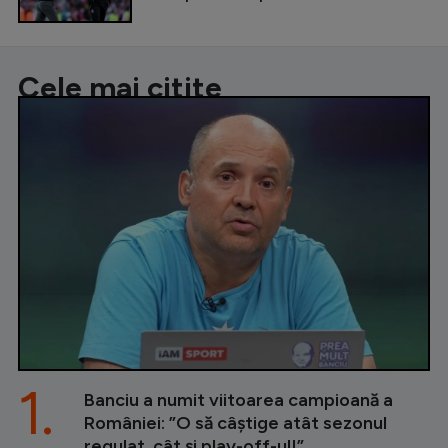
Cele mai citite
1.
Banciu a numit viitoarea campioană a
României: ”O să câștige atât sezonul
regulat, cât și play-off-ul!”