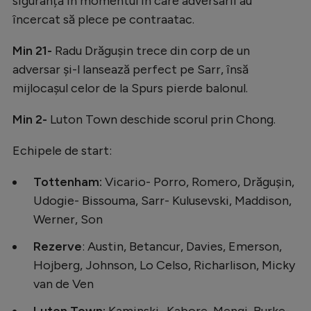
siguranță în momentul în care adversarii au
Intră în cont
încercat să plece pe contraatac.
Creează cont
Min 21-
Radu Drăgușin trece din corp de un
adversar și-l lansează perfect pe Sarr, însă
mijlocașul celor de la Spurs pierde balonul.
Min 2-
Luton Town deschide scorul prin Chong.
Echipele de start:
Tottenham:
Vicario- Porro, Romero, Drăgușin,
Udogie- Bissouma, Sarr- Kulusevski, Maddison,
Werner, Son
Rezerve
: Austin, Betancur, Davies, Emerson,
Hojberg, Johnson, Lo Celso, Richarlison, Micky
van de Ven
Luton Town:
Kaminski- Kabore, Mengi, Burke-