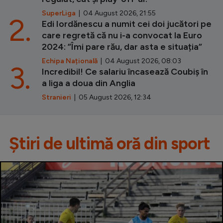
SuperLiga
| 04 August 2026, 21:55
2.
Edi Iordănescu a numit cei doi jucători pe
care regretă că nu i-a convocat la Euro
2024: ”Îmi pare rău, dar asta e situația”
Echipa Națională
| 04 August 2026, 08:03
3.
Incredibil! Ce salariu încasează Coubiș în
a liga a doua din Anglia
Stranieri
| 05 August 2026, 12:34
Știri de ultimă oră din sport