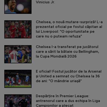
Vinicius Jr.
Chelsea, o nouă mutare-surpriză! L-a
prezentat oficial pe fostul căpitan al
lui Liverpool: ”O oportunitate pe
care nu o puteam refuza”
Chelsea l-a transferat pe jucătorul
care a sărit la bătaie cu Bellingham,
la Cupa Mondială 2026
E oficial! Fostul jucător de la Arsenal
și United a semnat cu Chelsea la 36
de ani: ”O mândrie uriașă”
Despărțire în Premier League:
antrenorul care a dus echipa în Liga
Campionilor a plecat