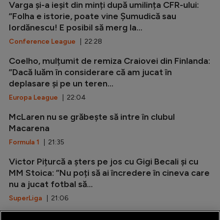
Varga și-a ieșit din minți după umilința CFR-ului:
”Folha e istorie, poate vine Șumudică sau
Iordănescu! E posibil să merg la...
Conference League
| 22:28
Coelho, mulțumit de remiza Craiovei din Finlanda:
”Dacă luăm în considerare că am jucat în
deplasare și pe un teren...
Europa League
| 22:04
McLaren nu se grăbește să intre în clubul
Macarena
Formula 1
| 21:35
Victor Pițurcă a șters pe jos cu Gigi Becali și cu
MM Stoica: ”Nu poți să ai încredere în cineva care
nu a jucat fotbal să...
SuperLiga
| 21:06
Marca: ”Rodri i-a spus da Barcelonei!”