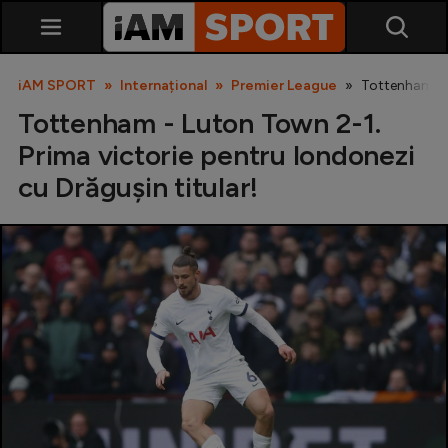
iAM SPORT
Internațional
Premier League
Tottenham - L
Tottenham - Luton Town 2-1.
Prima victorie pentru londonezi
cu Drăgușin titular!
SuperLiga
Liga 2
Cupa României
Echipa Națională
U21
Fotbal feminin