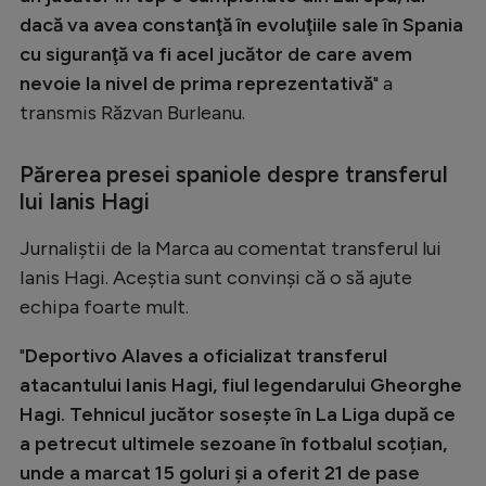
Intră în cont
dacă va avea constanţă în evoluţiile sale în Spania
Creează cont
cu siguranţă va fi acel jucător de care avem
nevoie la nivel de prima reprezentativă
" a
transmis Răzvan Burleanu.
Părerea presei spaniole despre transferul
lui Ianis Hagi
Jurnaliștii de la Marca au comentat transferul lui
Ianis Hagi. Aceștia sunt convinși că o să ajute
echipa foarte mult.
"
Deportivo Alaves a oficializat transferul
atacantului Ianis Hagi, fiul legendarului Gheorghe
Hagi. Tehnicul jucător sosește în La Liga după ce
a petrecut ultimele sezoane în fotbalul scoțian,
unde a marcat 15 goluri și a oferit 21 de pase