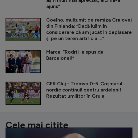
aș fi mult mai apreciat, aici mi-a
ajuns”
Coelho, mulțumit de remiza Craiovei
din Finlanda: ”Dacă luăm în
considerare că am jucat în deplasare
și pe un teren artificial...”
Marca: ”Rodri i-a spus da
Barcelonei!”
CFR Cluj - Tromso 0-5. Coșmarul
nordic continuă pentru ardeleni!
Rezultat umilitor în Gruia
Cele mai citite