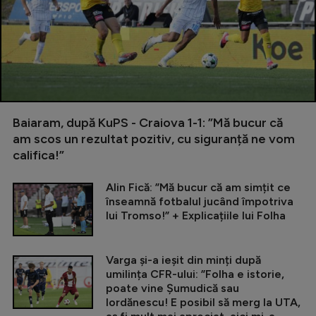
Baiaram, după KuPS - Craiova 1-1: ”Mă bucur că
am scos un rezultat pozitiv, cu siguranță ne vom
califica!”
Alin Fică: ”Mă bucur că am simțit ce
înseamnă fotbalul jucând împotriva
lui Tromso!” + Explicațiile lui Folha
Varga și-a ieșit din minți după
umilința CFR-ului: ”Folha e istorie,
poate vine Șumudică sau
Iordănescu! E posibil să merg la UTA,