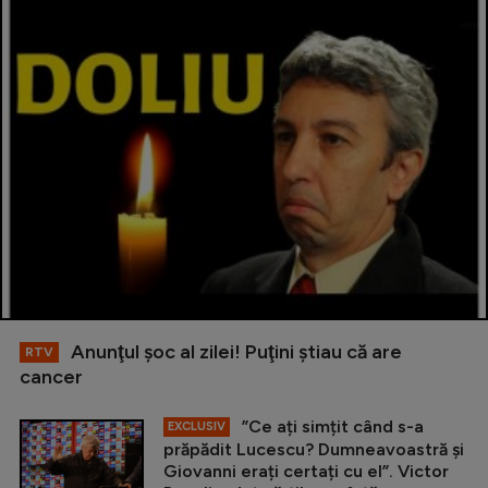
Anunţul şoc al zilei! Puţini ştiau că are
RTV
cancer
”Ce ați simțit când s-a
EXCLUSIV
prăpădit Lucescu? Dumneavoastră și
Giovanni erați certați cu el”. Victor