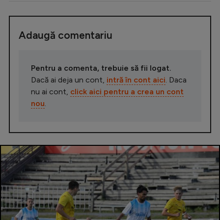
Adaugă comentariu
Pentru a comenta, trebuie să fii logat.
Dacă ai deja un cont,
intră în cont aici
. Daca
nu ai cont,
click aici pentru a crea un cont
nou
.