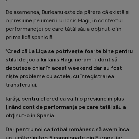
Natație
De asemenea, Burleanu este de părere că există și
Formula 1
o presiune pe umerii lui Ianis Hagi, în contextul
performaneței pe care tătăl său a obținut-o în
Gimnastică
prima ligă spaniolă.
Auto
"
Cred că La Liga se potriveşte foarte bine pentru
Rugby
stilul de joc a lui Ianis Hagi, ne-am fi dorit să
Ciclism
debuteze chiar în acest weekend dar au fost
Alte sporturi
nişte probleme cu actele, cu înregistrarea
transferului.
JO 2024
JO 2026
Iarăşi, pentru el cred ca va fi o presiune în plus
ţinând cont de performanţa pe care tatăl său a
obţinut-o în Spania.
Dar pentru noi ca fotbal românesc să avem înca
un jucător în top 5 campionate din Europa, iar