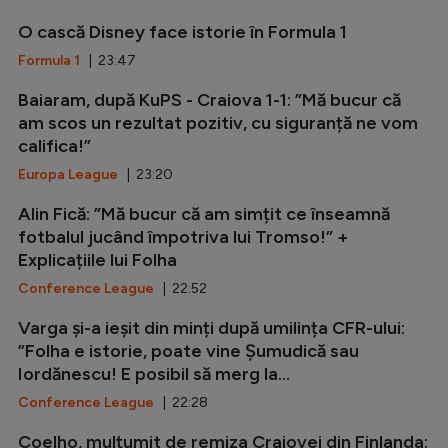
O cască Disney face istorie în Formula 1
Formula 1
| 23:47
Baiaram, după KuPS - Craiova 1-1: ”Mă bucur că
am scos un rezultat pozitiv, cu siguranță ne vom
califica!”
Europa League
| 23:20
Alin Fică: ”Mă bucur că am simțit ce înseamnă
fotbalul jucând împotriva lui Tromso!” +
Explicațiile lui Folha
Conference League
| 22:52
Varga și-a ieșit din minți după umilința CFR-ului:
”Folha e istorie, poate vine Șumudică sau
Iordănescu! E posibil să merg la...
Conference League
| 22:28
Coelho, mulțumit de remiza Craiovei din Finlanda: