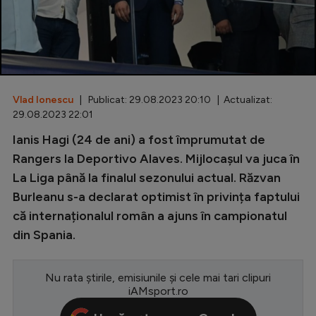
Special
Diverse
Inedit
Vlad Ionescu
| Publicat: 29.08.2023 20:10 | Actualizat:
Clasamente
29.08.2023 22:01
Ianis Hagi (24 de ani) a fost împrumutat de
Rangers la Deportivo Alaves. Mijlocașul va juca în
La Liga până la finalul sezonului actual. Răzvan
Champions League
Burleanu s-a declarat optimist în privința faptului
Europa League
că internaționalul român a ajuns în campionatul
Conference League
din Spania.
CM 2026
Nu rata știrile, emisiunile și cele mai tari clipuri
Premier League
iAMsport.ro
LaLiga