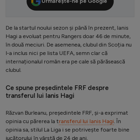
Urmărește-ne pe Google
Serie A
Bundesliga
De la startul noului sezon și până în prezent, Ianis
Ligue 1
Hagi a evoluat pentru Rangers doar 46 de minute,
Campionate
în două meciuri. De asemenea, clubul din Scoția nu
l-a inclus nici pe lista UEFA, semn clar că
Starurile fotbalului
internaționalul român era pe cale să părăsească
EURO 2024
clubul.
Stranieri
Ce spune președintele FRF despre
Clasamente
transferul lui Ianis Hagi
Răzvan Burleanu, președintele FRF, și-a exprimat
opinia cu părerea la t
ransferul lui Ianis Hagi
. În
Tenis
opinia sa, stilul La Liga i se potrivește foarte bine
Handbal
jucătorului în vârstă de 24 de ani.