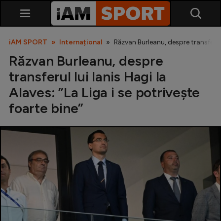
iAM SPORT
Internațional
Răzvan Burleanu, despre transferul l
Răzvan Burleanu, despre
transferul lui Ianis Hagi la
Alaves: ”La Liga i se potrivește
foarte bine”
SuperLiga
Liga 2
Cupa României
Echipa Națională
U21
Fotbal feminin