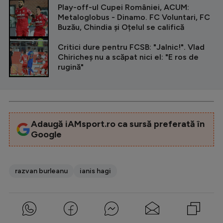
Play-off-ul Cupei României, ACUM:
Metaloglobus - Dinamo. FC Voluntari, FC
Buzău, Chindia și Oțelul se califică
Critici dure pentru FCSB: "Jalnic!". Vlad
Chiricheș nu a scăpat nici el: "E ros de
rugină"
Adaugă iAMsport.ro ca sursă preferată în
Google
razvan burleanu
ianis hagi