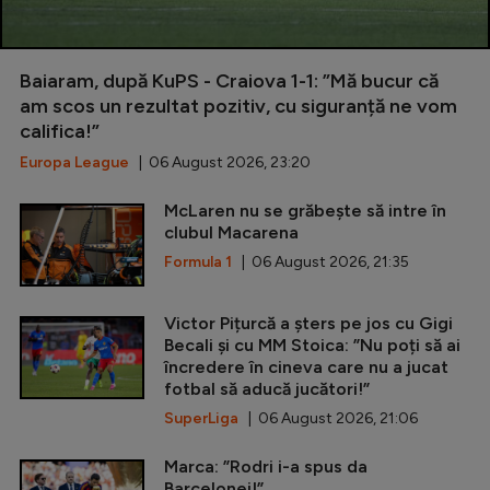
Baiaram, după KuPS - Craiova 1-1: ”Mă bucur că
am scos un rezultat pozitiv, cu siguranță ne vom
califica!”
Europa League
| 06 August 2026, 23:20
McLaren nu se grăbește să intre în
clubul Macarena
Formula 1
| 06 August 2026, 21:35
Victor Pițurcă a șters pe jos cu Gigi
Becali și cu MM Stoica: ”Nu poți să ai
încredere în cineva care nu a jucat
fotbal să aducă jucători!”
SuperLiga
| 06 August 2026, 21:06
Marca: ”Rodri i-a spus da
Barcelonei!”