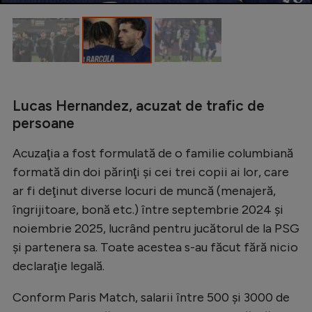
Natație
Formula 1
Gimnastică
Auto
Lucas Hernandez, acuzat de trafic de
Rugby
persoane
Ciclism
Acuzaţia a fost formulată de o familie columbiană
Alte sporturi
formată din doi părinţi şi cei trei copii ai lor, care
ar fi deţinut diverse locuri de muncă (menajeră,
JO 2024
îngrijitoare, bonă etc.) între septembrie 2024 şi
JO 2026
noiembrie 2025, lucrând pentru jucătorul de la PSG
şi partenera sa. Toate acestea s-au făcut fără nicio
declaraţie legală.
Conform Paris Match, salarii între 500 şi 3000 de