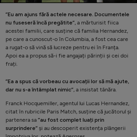
”Eu am ajuns fără actele necesare. Documentele
nu fuseseră încă pregătite”
, a mărturisit fiica
acestei familii, care susține că familia Hernandez,
pe care a cunoscut-o în Columbia, a fost cea care
a rugat-o să vină să lucreze pentru ei în Franța.
Apoi ea a propus să-i fie angajați părinții şi cei doi
frați.
”Ea a spus că vorbeau cu avocații lor să mă ajute,
dar nu s-a întâmplat nimic”
, a insistat tânăra.
Franck Hocquemiller, agentul lui Lucas Hernandez,
citat în rubricile Paris Match, susține că jucătorul şi
partenera sa
”au fost complet luați prin
surprindere”
şi au descoperit existența plângerii
împotriva lor, notează Agerpres.