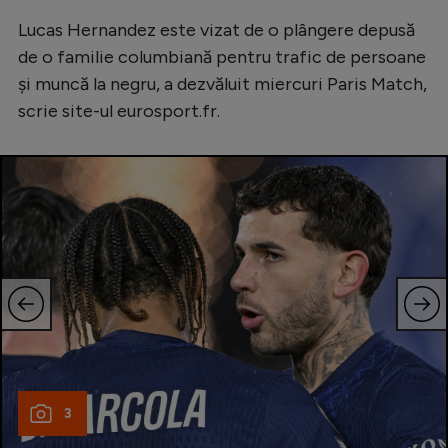
Serie A
Lucas Hernandez este vizat de o plângere depusă
de o familie columbiană pentru trafic de persoane
Bundesliga
şi muncă la negru, a dezvăluit miercuri Paris Match,
Ligue 1
scrie site-ul eurosport.fr.
Campionate
Starurile fotbalului
EURO 2024
Stranieri
Clasamente
Tenis
3
Handbal