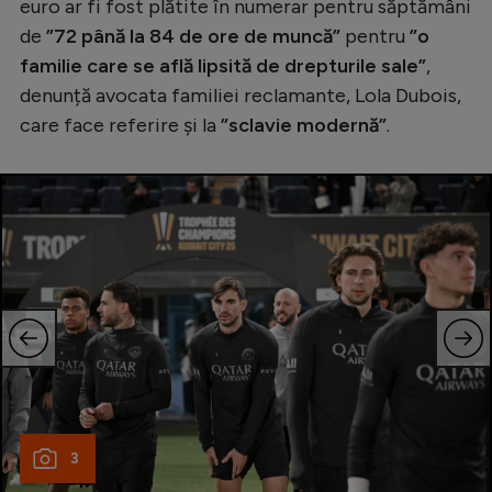
Intră în cont
euro ar fi fost plătite în numerar pentru săptămâni
de
”72 până la 84 de ore de muncă”
pentru
”o
Creează cont
familie care se află lipsită de drepturile sale”
,
denunță avocata familiei reclamante, Lola Dubois,
care face referire şi la
”sclavie modernă”
.
3