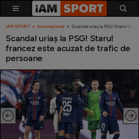
iAM SPORT
Internațional
Scandal uriaș la PSG! Starul franc
Scandal uriaș la PSG! Starul
francez este acuzat de trafic de
persoane
SuperLiga
Liga 2
Cupa României
Echipa Națională
U21
Fotbal feminin