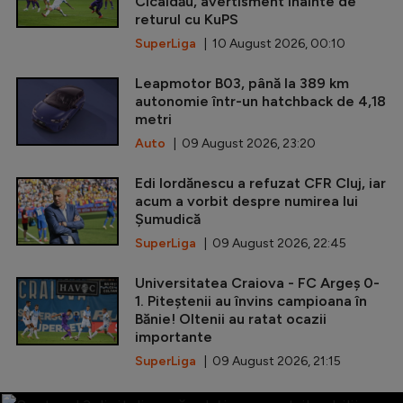
Cicâldău, avertisment înainte de
returul cu KuPS
SuperLiga
| 10 August 2026, 00:10
Leapmotor B03, până la 389 km
autonomie într-un hatchback de 4,18
metri
Auto
| 09 August 2026, 23:20
Edi Iordănescu a refuzat CFR Cluj, iar
acum a vorbit despre numirea lui
Șumudică
SuperLiga
| 09 August 2026, 22:45
Universitatea Craiova - FC Argeș 0-
1. Piteștenii au învins campioana în
Bănie! Oltenii au ratat ocazii
importante
SuperLiga
| 09 August 2026, 21:15