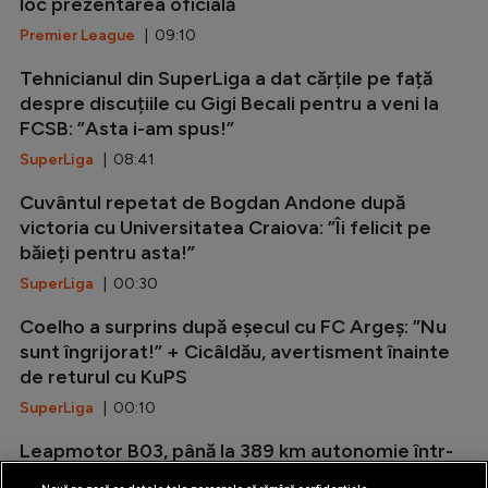
loc prezentarea oficială
Premier League
| 09:10
Tehnicianul din SuperLiga a dat cărțile pe față
despre discuțiile cu Gigi Becali pentru a veni la
FCSB: ”Asta i-am spus!”
SuperLiga
| 08:41
Cuvântul repetat de Bogdan Andone după
victoria cu Universitatea Craiova: ”Îi felicit pe
băieți pentru asta!”
SuperLiga
| 00:30
Coelho a surprins după eșecul cu FC Argeș: ”Nu
sunt îngrijorat!” + Cicâldău, avertisment înainte
de returul cu KuPS
SuperLiga
| 00:10
Leapmotor B03, până la 389 km autonomie într-
un hatchback de 4,18 metri