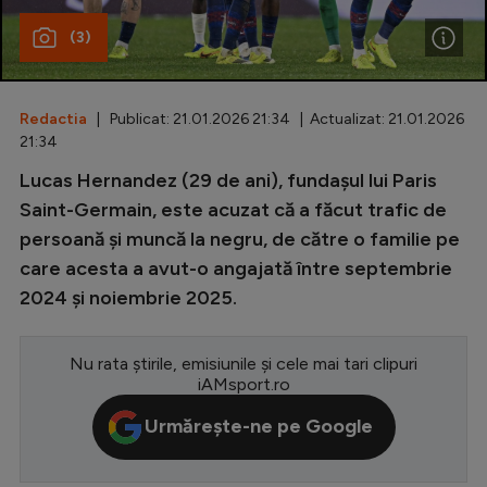
(3)
Special
Diverse
Inedit
Redactia
| Publicat: 21.01.2026 21:34 | Actualizat: 21.01.2026
21:34
Clasamente
Lucas Hernandez (29 de ani), fundaşul lui Paris
Saint-Germain, este acuzat că a făcut trafic de
persoană și muncă la negru, de către o familie pe
care acesta a avut-o angajată între septembrie
Champions League
2024 şi noiembrie 2025.
Europa League
Conference League
Nu rata știrile, emisiunile și cele mai tari clipuri
iAMsport.ro
CM 2026
Urmărește-ne pe Google
Premier League
LaLiga