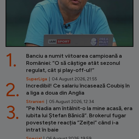
1.
Banciu a numit viitoarea campioană a
României: ”O să câștige atât sezonul
regulat, cât și play-off-ul!”
SuperLiga
| 04 August 2026, 21:55
2.
Incredibil! Ce salariu încasează Coubiș în
a liga a doua din Anglia
Stranieri
| 05 August 2026, 12:34
3.
”Pe Nadia am întâlnit-o la mine acasă, era
iubita lui Ștefan Bănică”. Brokerul fugar
povestește reacția ”Zeiței” când i-a
intrat în baie
Special
| 06 August 2026, 19:59