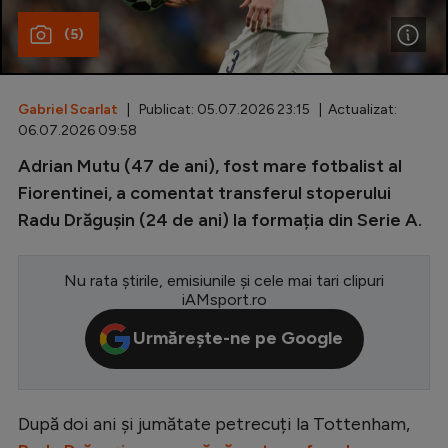
(5)
Special
Diverse
Inedit
Gabriel Scarlat
| Publicat: 05.07.2026 23:15 | Actualizat:
06.07.2026 09:58
Clasamente
Adrian Mutu (47 de ani), fost mare fotbalist al
Fiorentinei, a comentat transferul stoperului
Radu Drăgușin (24 de ani) la formația din Serie A.
Champions League
Nu rata știrile, emisiunile și cele mai tari clipuri
Europa League
iAMsport.ro
Conference League
Urmărește-ne pe Google
CM 2026
Premier League
După doi ani și jumătate petrecuți la Tottenham,
LaLiga