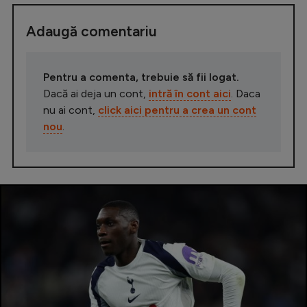
Adaugă comentariu
Pentru a comenta, trebuie să fii logat.
Dacă ai deja un cont,
intră în cont aici
. Daca
nu ai cont,
click aici pentru a crea un cont
nou
.