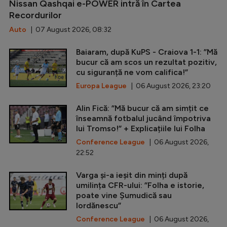
Nissan Qashqai e-POWER intră în Cartea
Recordurilor
Auto
| 07 August 2026, 08:32
Baiaram, după KuPS - Craiova 1-1: ”Mă
bucur că am scos un rezultat pozitiv,
cu siguranță ne vom califica!”
Europa League
| 06 August 2026, 23:20
Alin Fică: ”Mă bucur că am simțit ce
înseamnă fotbalul jucând împotriva
lui Tromso!” + Explicațiile lui Folha
Conference League
| 06 August 2026,
22:52
Varga și-a ieșit din minți după
umilința CFR-ului: ”Folha e istorie,
poate vine Șumudică sau
Iordănescu”
Conference League
| 06 August 2026,