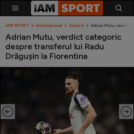
iAM SPORT
Internațional
Serie A
Adrian Mutu, verdict c
Adrian Mutu, verdict categoric
despre transferul lui Radu
Drăgușin la Fiorentina
SuperLiga
Liga 2
Cupa României
Echipa Națională
U21
Fotbal feminin