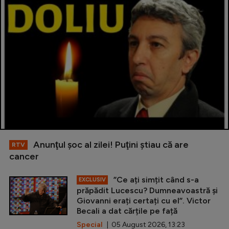
Anunţul şoc al zilei! Puţini ştiau că are
RTV
cancer
”Ce ați simțit când s-a
EXCLUSIV
prăpădit Lucescu? Dumneavoastră și
Giovanni erați certați cu el”. Victor
Becali a dat cărțile pe față
Special
| 05 August 2026, 13:23