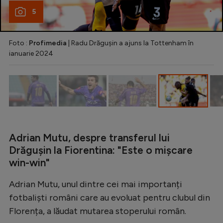
Natație
5
Formula 1
Foto :
Profimedia
| Radu Drăgușin a ajuns la Tottenham în
Gimnastică
ianuarie 2024
Auto
Rugby
Ciclism
Alte sporturi
Adrian Mutu, despre transferul lui
JO 2024
Drăgușin la Fiorentina: "Este o mișcare
JO 2026
win-win"
Adrian Mutu, unul dintre cei mai importanți
fotbaliști români care au evoluat pentru clubul din
Florența, a lăudat mutarea stoperului român.