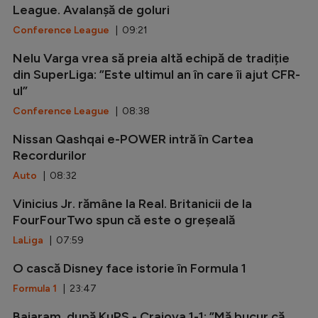
League. Avalanșă de goluri
Conference League
| 09:21
Nelu Varga vrea să preia altă echipă de tradiție
din SuperLiga: ”Este ultimul an în care îi ajut CFR-
ul”
Conference League
| 08:38
Nissan Qashqai e-POWER intră în Cartea
Recordurilor
Auto
| 08:32
Vinicius Jr. rămâne la Real. Britanicii de la
FourFourTwo spun că este o greșeală
LaLiga
| 07:59
O cască Disney face istorie în Formula 1
Formula 1
| 23:47
Baiaram, după KuPS - Craiova 1-1: ”Mă bucur că