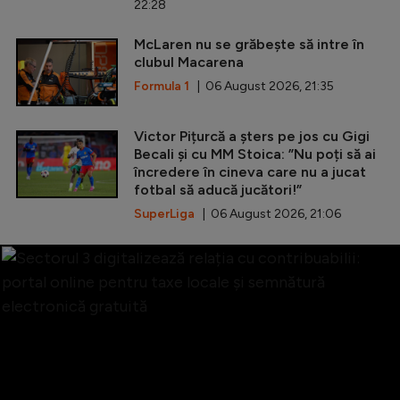
22:28
McLaren nu se grăbește să intre în
clubul Macarena
Formula 1
| 06 August 2026, 21:35
Victor Pițurcă a șters pe jos cu Gigi
Becali și cu MM Stoica: ”Nu poți să ai
încredere în cineva care nu a jucat
fotbal să aducă jucători!”
SuperLiga
| 06 August 2026, 21:06