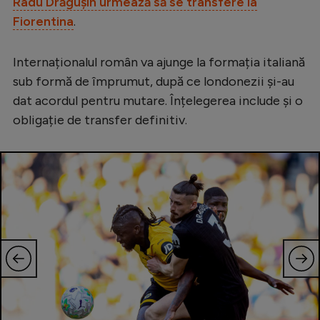
Radu Drăgușin urmează să se transfere la
Serie A
Fiorentina
.
Bundesliga
Internaționalul român va ajunge la formația italiană
Ligue 1
sub formă de împrumut, după ce londonezii și-au
Campionate
dat acordul pentru mutare. Înțelegerea include și o
obligație de transfer definitiv.
Starurile fotbalului
EURO 2024
Stranieri
Clasamente
Tenis
Handbal