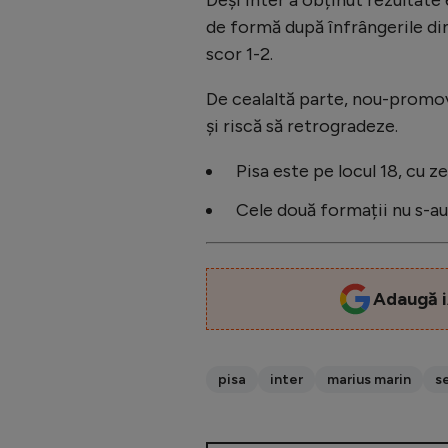
de formă după înfrângerile din
scor 1-2.
De cealaltă parte, nou-promov
și riscă să retrogradeze.
Pisa este pe locul 18, cu z
Cele două formații nu s-au 
Adaugă i
pisa
inter
marius marin
se