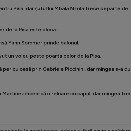
ntru Pisa, dar șutul lui Mbala Nzola trece departe de
ter de la Pisa este blocat.
 însă Yann Sommer prinde balonul.
vut un voleu peste poarta celor de la Pisa.
ă periculoasă prin Gabriele Piccinini, dar mingea s-a du
o Martinez încearcă o reluare cu capul, dar mingea tre
e excelente în acest sezon, echipa suferă acum o scădere