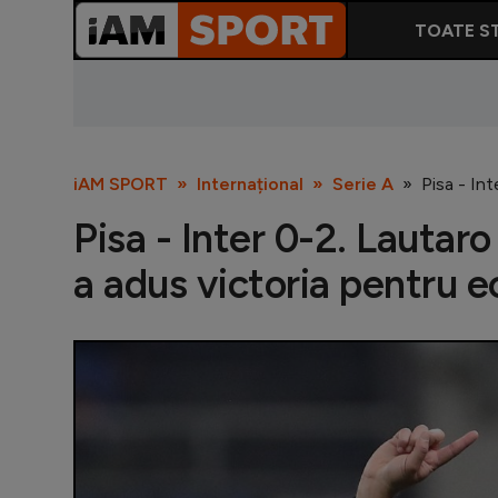
TOATE ST
iAM SPORT
Internațional
Serie A
Pisa - Int
Pisa - Inter 0-2. Lautar
a adus victoria pentru ec