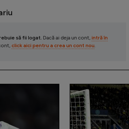
riu
buie să fii logat.
Dacă ai deja un cont,
intră în
 cont,
click aici pentru a crea un cont nou
.