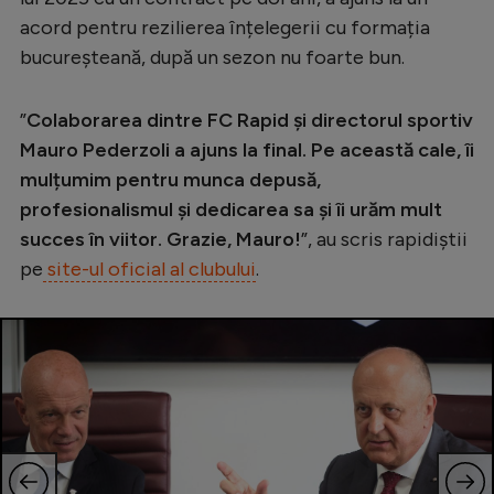
acord pentru rezilierea înțelegerii cu formația
Serie A
bucureșteană, după un sezon nu foarte bun.
Bundesliga
Ligue 1
”
Colaborarea dintre FC Rapid și directorul sportiv
Mauro Pederzoli a ajuns la final. Pe această cale, îi
Campionate
mulțumim pentru munca depusă,
Starurile fotbalului
profesionalismul și dedicarea sa și îi urăm mult
EURO 2024
succes în viitor. Grazie, Mauro!
”, au scris rapidiștii
pe
site-ul oficial al clubului
.
Stranieri
Clasamente
Tenis
Handbal