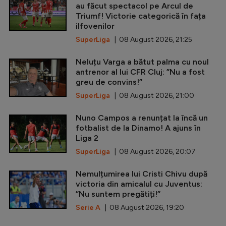
au făcut spectacol pe Arcul de
Triumf! Victorie categorică în fața
ilfovenilor
SuperLiga
| 08 August 2026, 21:25
Neluțu Varga a bătut palma cu noul
antrenor al lui CFR Cluj: ”Nu a fost
greu de convins!”
SuperLiga
| 08 August 2026, 21:00
Nuno Campos a renunțat la încă un
fotbalist de la Dinamo! A ajuns în
Liga 2
SuperLiga
| 08 August 2026, 20:07
Nemulțumirea lui Cristi Chivu după
victoria din amicalul cu Juventus:
”Nu suntem pregătiți!”
Serie A
| 08 August 2026, 19:20