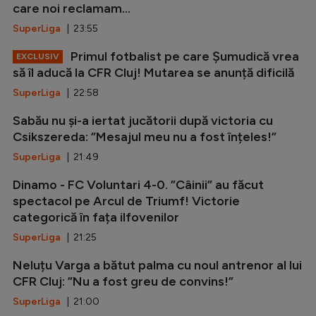
care noi reclamam...
SuperLiga
| 23:55
Primul fotbalist pe care Șumudică vrea
EXCLUSIV
să îl aducă la CFR Cluj! Mutarea se anunță dificilă
SuperLiga
| 22:58
Sabău nu și-a iertat jucătorii după victoria cu
Csikszereda: ”Mesajul meu nu a fost înțeles!”
SuperLiga
| 21:49
Dinamo - FC Voluntari 4-0. ”Câinii” au făcut
spectacol pe Arcul de Triumf! Victorie
categorică în fața ilfovenilor
SuperLiga
| 21:25
Neluțu Varga a bătut palma cu noul antrenor al lui
CFR Cluj: ”Nu a fost greu de convins!”
SuperLiga
| 21:00