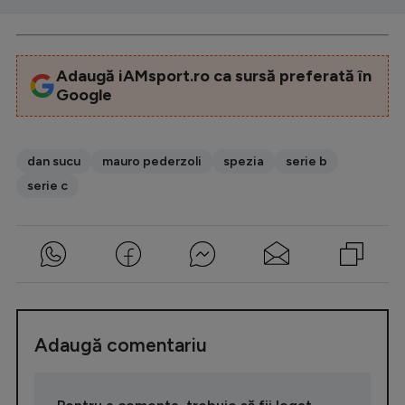
Adaugă iAMsport.ro ca sursă preferată în
Google
dan sucu
mauro pederzoli
spezia
serie b
serie c
Adaugă comentariu