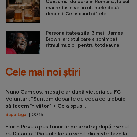
Consumul de bere în România, la cel
mai redus nivel în ultimele două
decenii. Ce ascund cifrele
Personalitatea zilei 3 mai | James
Brown, artistul care a schimbat
ritmul muzicii pentru totdeauna
Cele mai noi știri
Nuno Campos, mesaj clar după victoria cu FC
Voluntari: ”Suntem departe de ceea ce trebuie
să facem în viitor” + Ce a spus...
SuperLiga
| 00:15
Florin Pîrvu a pus tunurile pe arbitraj după eșecul
cu Dinamo: ”Golurile lor au venit din niște faze la