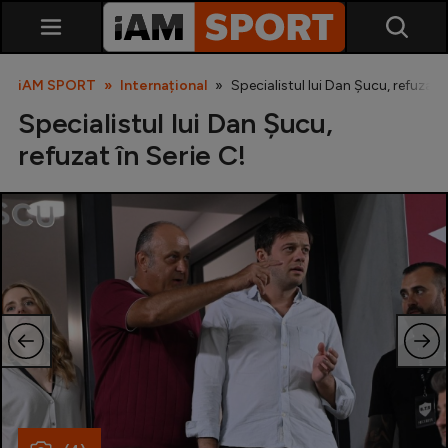
iAM SPORT
Internațional
Specialistul lui Dan Șucu, refuzat î
Specialistul lui Dan Șucu,
refuzat în Serie C!
SuperLiga
Liga 2
Cupa României
Echipa Națională
U21
Fotbal feminin