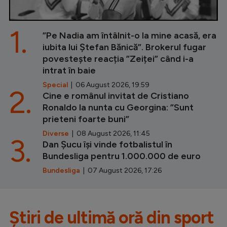
1.
”Pe Nadia am întâlnit-o la mine acasă, era
iubita lui Ștefan Bănică”. Brokerul fugar
povestește reacția ”Zeiței” când i-a
intrat în baie
Special
| 06 August 2026, 19:59
2.
Cine e românul invitat de Cristiano
Ronaldo la nunta cu Georgina: ”Sunt
prieteni foarte buni”
Diverse
| 08 August 2026, 11:45
3.
Dan Șucu își vinde fotbalistul în
Bundesliga pentru 1.000.000 de euro
Bundesliga
| 07 August 2026, 17:26
Știri de ultimă oră din sport