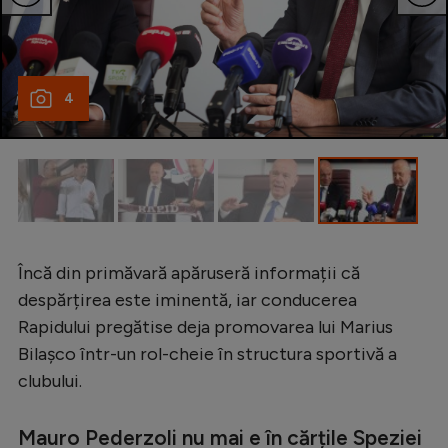
Natație
Formula 1
Gimnastică
4
Auto
Rugby
Ciclism
Alte sporturi
Încă din primăvară apăruseră informații că
JO 2024
despărțirea este iminentă, iar conducerea
JO 2026
Rapidului pregătise deja promovarea lui Marius
Bilașco într-un rol-cheie în structura sportivă a
clubului.
Mauro Pederzoli nu mai e în cărțile Speziei