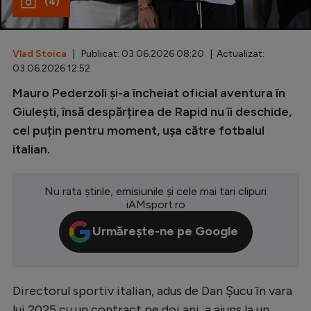
(4)
Special
Diverse
Vlad Stoica
| Publicat: 03.06.2026 08:20 | Actualizat:
03.06.2026 12:52
Inedit
Mauro Pederzoli și-a încheiat oficial aventura în
Clasamente
Giulești, însă despărțirea de Rapid nu îi deschide,
cel puțin pentru moment, ușa către fotbalul
italian.
Champions League
Nu rata știrile, emisiunile și cele mai tari clipuri
Europa League
iAMsport.ro
Conference League
Urmărește-ne pe Google
CM 2026
Premier League
Directorul sportiv italian, adus de Dan Șucu în vara
LaLiga
lui 2025 cu un contract pe doi ani, a ajuns la un