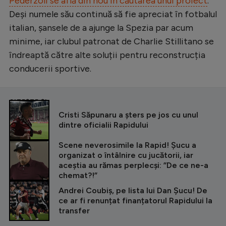
Pederzoli se află din nou în căutarea unui proiect
.
Deși numele său continuă să fie apreciat în fotbalul
italian, șansele de a ajunge la Spezia par acum
minime, iar clubul patronat de Charlie Stillitano se
îndreaptă către alte soluții pentru reconstrucția
conducerii sportive.
CITEȘTE ȘI
Cristi Săpunaru a șters pe jos cu unul
dintre oficialii Rapidului
Scene neverosimile la Rapid! Șucu a
organizat o întâlnire cu jucătorii, iar
aceștia au rămas perplecși: ”De ce ne-a
chemat?!”
Andrei Coubiș, pe lista lui Dan Șucu! De
ce ar fi renunțat finanțatorul Rapidului la
transfer