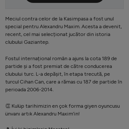
Serie A
Meciul contra celor de la Kasimpasa a fost unul
Bundesliga
special pentru Alexandru Maxim. Acesta a devenit,
Ligue 1
recent, cel mai selecționat jucător din istoria
Campionate
clubului Gaziantep.
Starurile fotbalului
Fostul internațional român a ajuns la cota 189 de
EURO 2024
partide și a fost premiat de către conducerea
Stranieri
clubului turc. L-a depășit, în etapa trecută, pe
turcul Cihan Can, care a rămas cu 187 de partide în
Clasamente
perioada 2006-2014.
👏 Kulüp tarihimizin en çok forma giyen oyuncusu
ünvanı artık Alexandru Maxim’in!
Tenis
Handbal