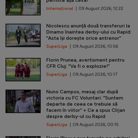
permite așa ceva!”
Internațional
| 09 August 2026, 12:22
Nicolescu anunță două transferuri la
Dinamo înaintea derby-ului cu Rapid:
”Asta își dorește orice antrenor”
SuperLiga
| 09 August 2026, 10:56
Florin Prunea, avertisment pentru
CFR Cluj: ”Va fi o explozie!”
SuperLiga
| 09 August 2026, 10:17
Nuno Campos, mesaj clar după
victoria cu FC Voluntari: ”Suntem
departe de ceea ce trebuie să
facem în viitor” + Ce a spus Cîrjan
despre derby-ul cu Rapid
SuperLiga
| 09 August 2026, 00:15