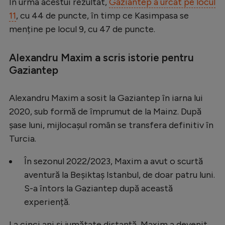
Intră în cont
În urma acestui rezultat,
Gaziantep a urcat pe locul
11
, cu 44 de puncte, în timp ce Kasimpasa se
Creează cont
menține pe locul 9, cu 47 de puncte.
Alexandru Maxim a scris istorie pentru
Gaziantep
Alexandru Maxim a sosit la Gaziantep în iarna lui
2020, sub formă de împrumut de la Mainz. După
șase luni, mijlocașul român se transfera definitiv în
Turcia.
În sezonul 2022/2023, Maxim a avut o scurtă
aventură la Beșiktaș Istanbul, de doar patru luni.
S-a întors la Gaziantep după această
experiență.
La cinci ani și jumătate distanță, Maxim a devenit