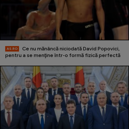
Ce nu mănâncă niciodată David Popovici,
AS.RO
pentru a se menţine într-o formă fizică perfectă