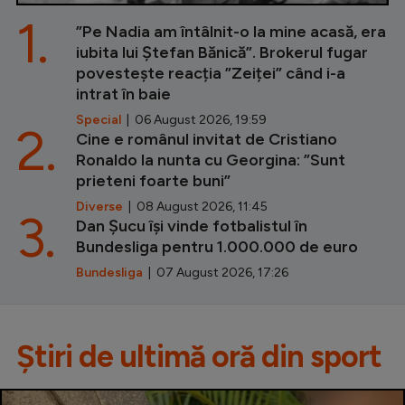
1.
”Pe Nadia am întâlnit-o la mine acasă, era
iubita lui Ștefan Bănică”. Brokerul fugar
povestește reacția ”Zeiței” când i-a
intrat în baie
Special
| 06 August 2026, 19:59
2.
Cine e românul invitat de Cristiano
Ronaldo la nunta cu Georgina: ”Sunt
prieteni foarte buni”
Diverse
| 08 August 2026, 11:45
3.
Dan Șucu își vinde fotbalistul în
Bundesliga pentru 1.000.000 de euro
Bundesliga
| 07 August 2026, 17:26
Știri de ultimă oră din sport