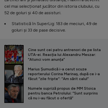
cel mai selecționat jucător din istoria clubului, cu
52 de goluri și 40 de assisturi.
Statistică în SuperLig: 183 de meciuri, 49 de
goluri și 33 de pase decisive.
CITEȘTE ȘI
Cine sunt cei patru antrenori de pe lista
UTA-ei. Reacția lui Alexandru Meszar:
”Atunci vom anunța”
Marius Șumudică i-a cerut scuze
reporterului Corina Marinaș, după ce i-a
făcut ”zile fripte”: ”Am sărit calul”
Numele supriză propus de MM Stoica
pentru banca Petrolului: ”Sunt surprins
că nu i-au făcut o ofertă”