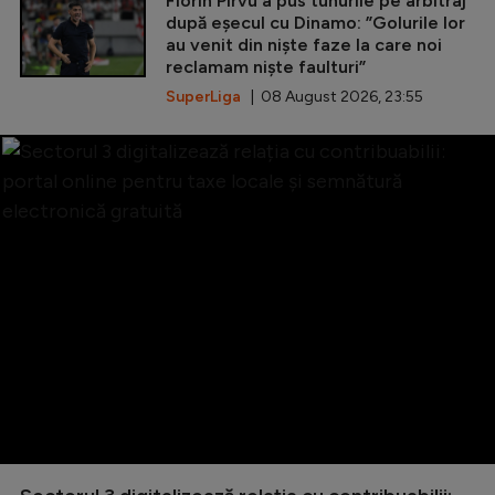
Florin Pîrvu a pus tunurile pe arbitraj
după eșecul cu Dinamo: ”Golurile lor
au venit din niște faze la care noi
reclamam niște faulturi”
SuperLiga
| 08 August 2026, 23:55