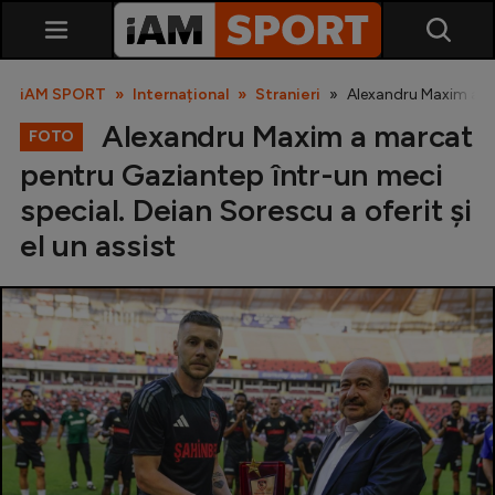
iAM SPORT
Internațional
Stranieri
Alexandru Maxim a mar
Alexandru Maxim a marcat
FOTO
pentru Gaziantep într-un meci
special. Deian Sorescu a oferit și
el un assist
SuperLiga
Liga 2
Cupa României
Echipa Națională
U21
Fotbal feminin