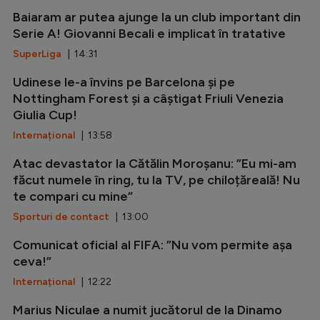
Baiaram ar putea ajunge la un club important din
Serie A! Giovanni Becali e implicat în tratative
SuperLiga
| 14:31
Udinese le-a învins pe Barcelona și pe
Nottingham Forest și a câștigat Friuli Venezia
Giulia Cup!
Internațional
| 13:58
Atac devastator la Cătălin Moroșanu: ”Eu mi-am
făcut numele în ring, tu la TV, pe chiloțăreală! Nu
te compari cu mine”
Sporturi de contact
| 13:00
Comunicat oficial al FIFA: ”Nu vom permite așa
ceva!”
Internațional
| 12:22
Marius Niculae a numit jucătorul de la Dinamo