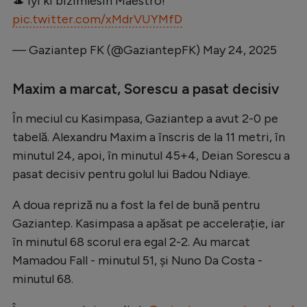
🎩 İyi ki bizimlesin Maestro!
Natație
pic.twitter.com/xMdrVUYMfD
Formula 1
— Gaziantep FK (@GaziantepFK)
May 24, 2025
Gimnastică
Maxim a marcat, Sorescu a pasat decisiv
Auto
Rugby
În meciul cu Kasimpasa, Gaziantep a avut 2-0 pe
tabelă. Alexandru Maxim a înscris de la 11 metri, în
Ciclism
minutul 24, apoi, în minutul 45+4, Deian Sorescu a
Alte sporturi
pasat decisiv pentru golul lui Badou Ndiaye.
JO 2024
A doua repriză nu a fost la fel de bună pentru
JO 2026
Gaziantep. Kasimpasa a apăsat pe accelerație, iar
în minutul 68 scorul era egal 2-2. Au marcat
Mamadou Fall - minutul 51, și Nuno Da Costa -
minutul 68.