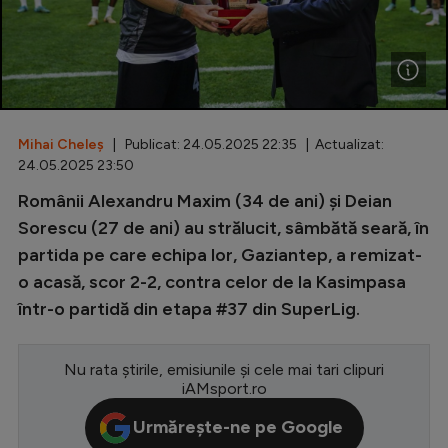
Special
Diverse
Inedit
Mihai Cheleș
| Publicat: 24.05.2025 22:35 | Actualizat:
Clasamente
24.05.2025 23:50
Românii Alexandru Maxim (34 de ani) și Deian
Sorescu (27 de ani) au strălucit, sâmbătă seară, în
partida pe care echipa lor, Gaziantep, a remizat-
Champions League
o acasă, scor 2-2, contra celor de la Kasimpasa
Europa League
într-o partidă din etapa #37 din SuperLig.
Conference League
CM 2026
Nu rata știrile, emisiunile și cele mai tari clipuri
iAMsport.ro
Premier League
Urmărește-ne pe Google
LaLiga