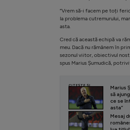
”Vrem să-i facem pe toți ferici
la problema cutremurului, mama
asta.
Cred că această echipă va răm
meu. Dacă nu rămânem în prima
sezonul viitor, obiectivul nos
spus Marius Șumudică, potrivi
CITEȘTE ȘI
Marius 
să ajung
ce se în
asta”
Mesaj d
românesc
lua titlul