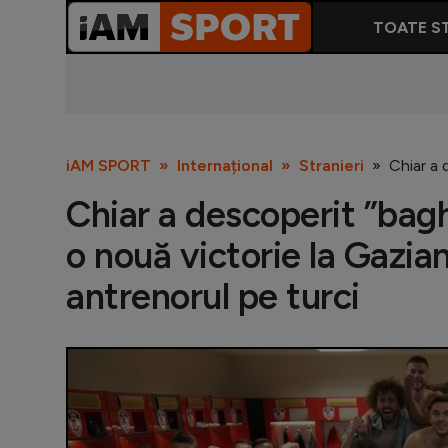
TOATE ST
iAM SPORT
Internațional
Stranieri
Chiar a 
Chiar a descoperit ”bag
o nouă victorie la Gazia
antrenorul pe turci