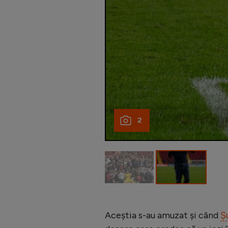
2
Aceștia s-au amuzat și când
Ș