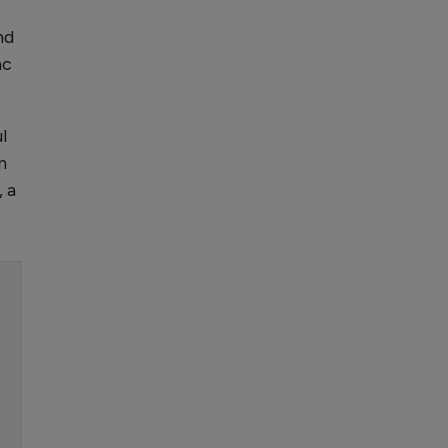
nd
ac
l
n
, a