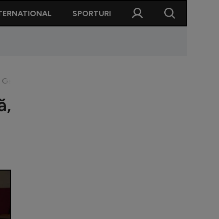
TERNATIONAL
SPORTURI
 Gaziantep. Cu ce i-a mai surprins antrenorul pe turci
ă,