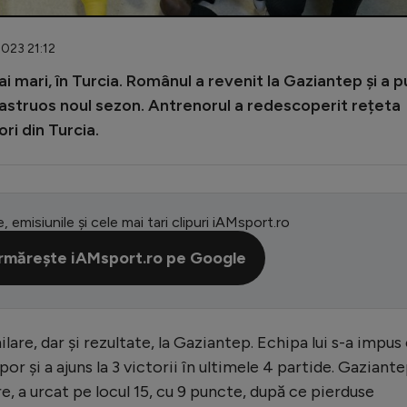
2023 21:12
 mari, în Turcia. Românul a revenit la Gaziantep și a p
astruos noul sezon. Antrenorul a redescoperit rețeta
ri din Turcia.
e, emisiunile și cele mai tari clipuri iAMsport.ro
rmărește iAMsport.ro pe Google
re, dar și rezultate, la Gaziantep. Echipa lui s-a impus
por și a ajuns la 3 victorii în ultimele 4 partide. Gaziante
e, a urcat pe locul 15, cu 9 puncte, după ce pierduse