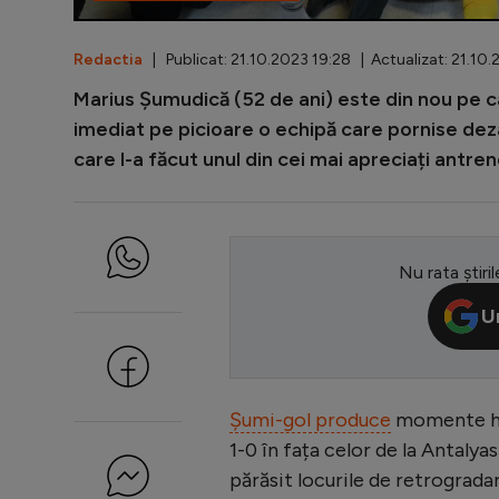
Redactia
| Publicat: 21.10.2023 19:28 | Actualizat: 21.10.
Marius Șumudică (52 de ani) este din nou pe cai
imediat pe picioare o echipă care pornise dez
care l-a făcut unul din cei mai apreciați antreno
Nu rata știril
U
Șumi-gol produce
momente hila
1-0 în fața celor de la Antalyas
părăsit locurile de retrogradar