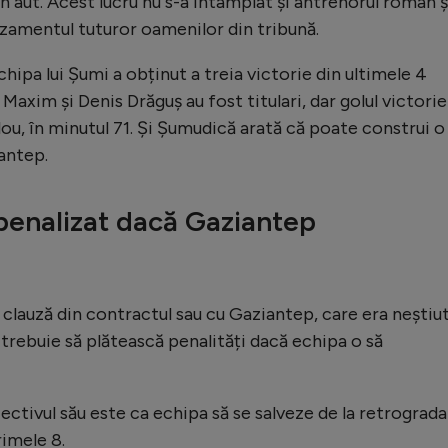
în aut. Acest lucru nu s-a întâmplat și antrenorul român ș
zamentul tuturor oamenilor din tribună.
hipa lui Șumi a obținut a treia victorie din ultimele 4
 Maxim și Denis Drăguș au fost titulari, dar golul victorie
ou, în minutul 71. Și Șumudică arată că poate construi o
antep.
penalizat dacă Gaziantep
clauză din contractul sau cu Gaziantep, care era neștiu
rebuie să plătească penalități dacă echipa o să
ctivul său este ca echipa să se salveze de la retrograda
rimele 8.