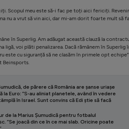
ți. Scopul meu este să-i fac pe toți aici fericiți. Reveni
 nu a vrut să vin aici, dar mi-am dorit foarte mult să f
âne în Superlig. Am adăugat această clauză la contractu
 ligă, voi plăti penalizarea. Dacă rămânem în Superlig î
tru este cu siguranță să ne clasăm în primele opt echipe”
t Beinsports.
Șumudică, de părere că România are șanse uriașe
ă la Euro: ”S-au aliniat planetele, având în vedere
tâmplă în Israel. Sunt convins că Edi știe să facă
ur de la Marius Șumudică pentru fotbalul
. ”Se joacă din ce în ce mai slab. Oricine poate
”