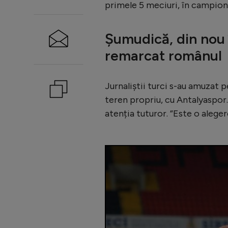
primele 5 meciuri, în campion
Șumudică, din nou î
remarcat românul
Jurnaliștii turci s-au amuzat 
teren propriu, cu Antalyaspor
atenția tuturor. ”Este o aleger