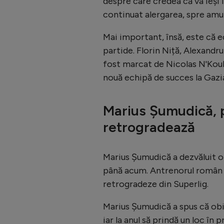
despre care credea că va ieși 
continuat alergarea, spre amu
Mai important, însă, este că ec
partide. Florin Niță, Alexandru
fost marcat de Nicolas N'Koul
nouă echipă de succes la Gazi
Marius Șumudică, 
retrogradează
Marius Șumudică a dezvăluit o 
până acum. Antrenorul român t
retrogradeze din Superlig.
Marius Șumudică a spus că obie
iar la anul să prindă un loc în p