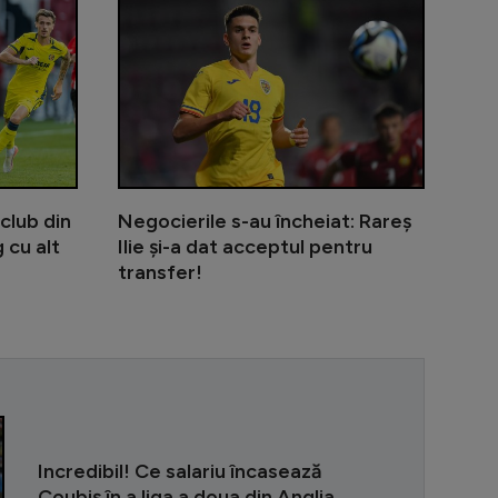
 club din
Negocierile s-au încheiat: Rareș
 cu alt
Ilie și-a dat acceptul pentru
transfer!
”Pe Nadia am 
Incredibil! Ce salariu încasează
Coubiș în a liga a doua din Anglia