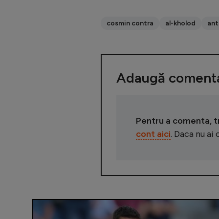
cosmin contra
al-kholod
ant
Adaugă comenta
Pentru a comenta, tre
cont aici
. Daca nu ai