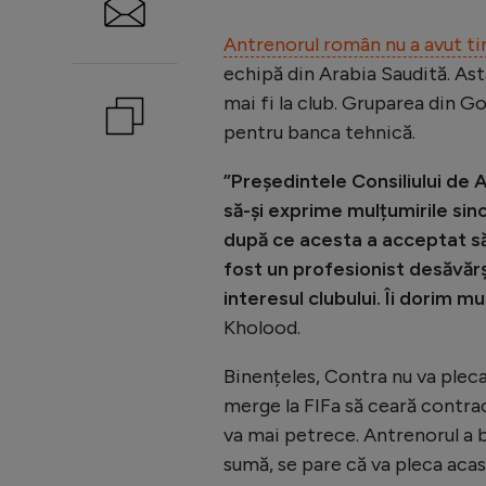
Antrenorul român nu a avut t
echipă din Arabia Saudită. Ast
mai fi la club. Gruparea din Gol
pentru banca tehnică.
”Președintele Consiliului de
să-și exprime mulțumirile si
după ce acesta a acceptat să-
fost un profesionist desăvărș
interesul clubului. Îi dorim m
Kholood.
Binențeles, Contra nu va pleca
merge la FIFa să ceară contract
va mai petrece. Antrenorul a b
sumă, se pare că va pleca aca