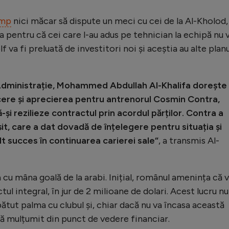
imp
nici măcar să dispute un meci cu cei de la Al-Kholod,
a pentru că cei care l-au adus pe tehnician la echipă nu 
f va fi preluată de investitori noi și aceștia au alte planu
 Administrație, Mohammed Abdullah Al-Khalifa dorește
ncere și aprecierea pentru antrenorul Cosmin Contra,
și rezilieze contractul prin acordul părților. Contra a
it, care a dat dovadă de înțelegere pentru situația și
ult succes în continuarea carierei sale“
, a transmis Al-
 cu mâna goală de la arabi. Inițial, românul amenința că 
ul integral, în jur de 2 milioane de dolari. Acest lucru nu
ătut palma cu clubul și, chiar dacă nu va încasa această
să mulțumit din punct de vedere financiar.