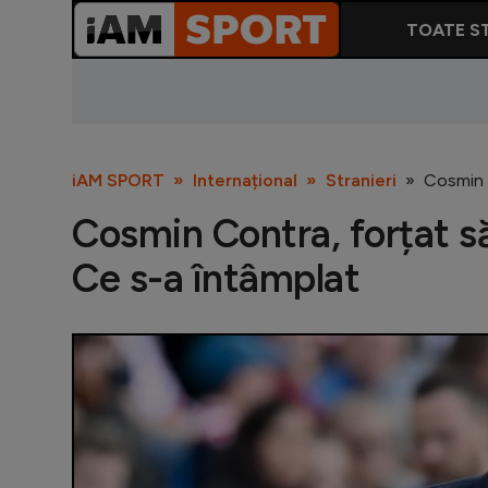
TOATE ST
iAM SPORT
Internațional
Stranieri
Cosmin C
Cosmin Contra, forțat să
Ce s-a întâmplat