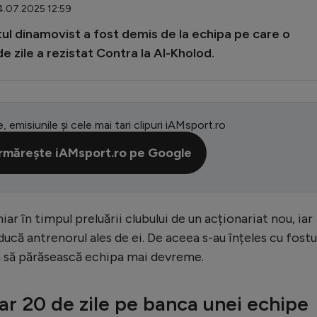
4.07.2025 12:59
ul dinamovist a fost demis de la echipa pe care o
e zile a rezistat Contra la Al-Kholod.
e, emisiunile și cele mai tari clipuri iAMsport.ro
rmărește iAMsport.ro pe Google
r în timpul preluării clubului de un acționariat nou, iar
aducă antrenorul ales de ei. De aceea s-au înțeles cu fostu
a să părăsească echipa mai devreme.
r 20 de zile pe banca unei echipe