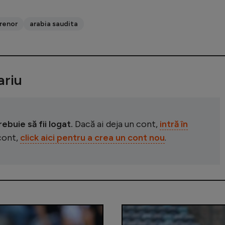
renor
arabia saudita
riu
buie să fii logat.
Dacă ai deja un cont,
intră în
 cont,
click aici pentru a crea un cont nou
.