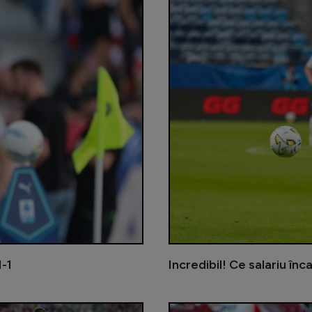
1-1
Incredibil! Ce salariu înc
Cristi Chivu, mesaj pentru conducer