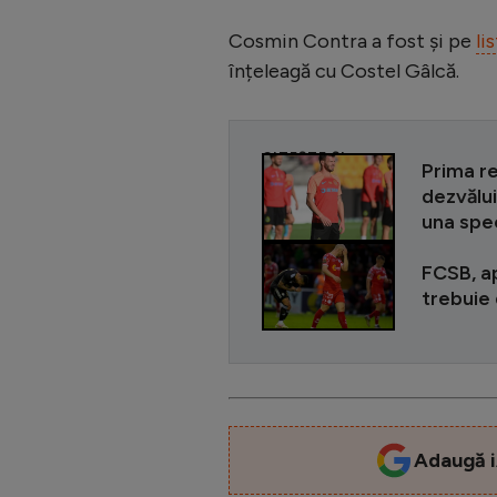
Cosmin Contra a fost și pe
li
înțeleagă cu Costel Gâlcă.
CITEȘTE ȘI
Prima re
dezvălui
una spec
FCSB, ap
trebuie 
Adaugă i