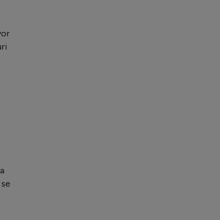
vor
ri
va
 se