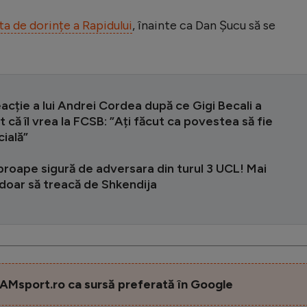
sta de dorințe a Rapidului
, înainte ca Dan Șucu să se
acție a lui Andrei Cordea după ce Gigi Becali a
t că îl vrea la FCSB: ”Ați făcut ca povestea să fie
ială”
roape sigură de adversara din turul 3 UCL! Mai
doar să treacă de Shkendija
AMsport.ro ca sursă preferată în Google