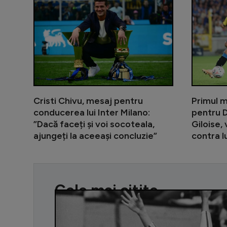
Cristi Chivu, mesaj pentru
Primul m
conducerea lui Inter Milano:
pentru D
”Dacă faceți și voi socoteala,
Giloise,
ajungeți la aceeași concluzie”
contra l
Cele mai citite