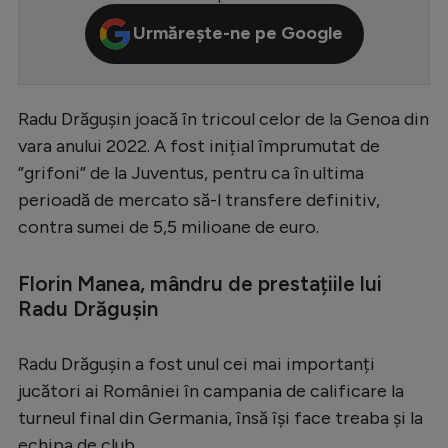
Serie A
Urmărește-ne pe Google
Bundesliga
Ligue 1
Radu Drăgușin joacă în tricoul celor de la Genoa din
Campionate
vara anului 2022. A fost inițial împrumutat de
”grifoni” de la Juventus, pentru ca în ultima
Starurile fotbalului
perioadă de mercato să-l transfere definitiv,
EURO 2024
contra sumei de 5,5 milioane de euro.
Stranieri
Florin Manea, mândru de prestațiile lui
Clasamente
Radu Drăgușin
Radu Drăgușin a fost unul cei mai importanți
jucători ai României în campania de calificare la
Tenis
turneul final din Germania, însă își face treaba și la
Handbal
echipa de club.