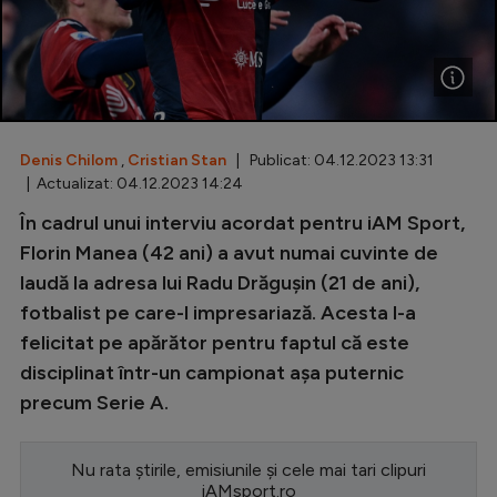
Special
Diverse
Inedit
Denis Chilom
,
Cristian Stan
| Publicat: 04.12.2023 13:31
Clasamente
| Actualizat: 04.12.2023 14:24
În cadrul unui interviu acordat pentru iAM Sport,
Florin Manea (42 ani) a avut numai cuvinte de
laudă la adresa lui Radu Drăgușin (21 de ani),
Champions League
fotbalist pe care-l impresariază. Acesta l-a
Europa League
felicitat pe apărător pentru faptul că este
Conference League
disciplinat într-un campionat așa puternic
precum Serie A.
CM 2026
Premier League
Nu rata știrile, emisiunile și cele mai tari clipuri
LaLiga
iAMsport.ro