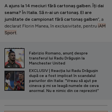
A ajuns la 14 meciuri fără cartonaș galben. Îți dai
seama? În Italia. Să n-ai un cartonaș. El
are
jumătate de campionat fără cartonaș galben
”, a
declarat Florin Manea, în exclusivitate, pentru
iAM
Sport
.
CITEȘTE ȘI
Fabrizio Romano, anunț despre
transferul lui Radu Drăgușin la
Manchester United
EXCLUSIV | Reacția lui Radu Drăgușin
după ce a fost implicat în scandalul
pariurilor din Italia: ”Vreau să ajut pe
cineva și mi se leagă numele de ceva
anormal. Nu e nimic din ce reprezint”