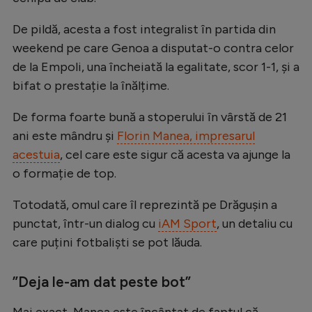
Natație
De pildă, acesta a fost integralist în partida din
Formula 1
weekend pe care Genoa a disputat-o contra celor
Gimnastică
de la Empoli, una încheiată la egalitate, scor 1-1, și a
bifat o prestație la înălțime.
Auto
De forma foarte bună a stoperului în vârstă de 21
Rugby
ani este mândru și
Florin Manea, impresarul
Ciclism
acestuia
, cel care este sigur că acesta va ajunge la
Alte sporturi
o formație de top.
JO 2024
Totodată, omul care îl reprezintă pe Drăgușin a
JO 2026
punctat, într-un dialog cu
iAM Sport
, un detaliu cu
care puțini fotbaliști se pot lăuda.
”Deja le-am dat peste bot”
Mai exact, Manea este încântat de faptul că