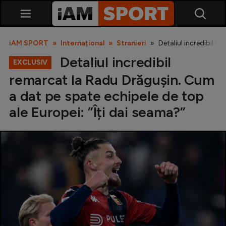
iAM SPORT
Internațional
Stranieri
Detaliul incredibil r
Detaliul incredibil
EXCLUSIV
remarcat la Radu Drăgușin. Cum
a dat pe spate echipele de top
ale Europei: ”Îți dai seama?”
SuperLiga
Liga 2
Cupa României
Echipa Națională
U21
Fotbal feminin