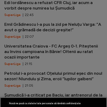
Edi Iordănescu a refuzat CFR Cluj, iar acum a
vorbit despre numirea lui Șumudică
SuperLiga
| 22:45
Emil Grădinescu l-a pus la zid pe Neluțu Varga: ”A
avut o grămadă de decizii greșite!”
SuperLiga
| 22:07
Universitatea Craiova - FC Argeș 0-1. Piteștenii
au învins campioana în Bănie! Oltenii au ratat
ocazii importante
SuperLiga
| 21:15
Petrolul i-a provocat Oțelului primul eșec din noul
sezon! Nlundulu și Zima, eroii ”lupilor galbeni”
SuperLiga
| 21:05
Șumudică l-a criticat pe Baciu, iar antrenorul de la
FCSB i-a oferit replica
Nouă ne pasă ca datele tale personale să rămână confidențiale