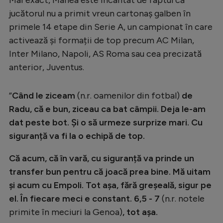
Intră în cont
jucătorul nu a primit vreun cartonaș galben în
Creează cont
primele 14 etape din Serie A, un campionat în care
activează și formații de top precum AC Milan,
Inter Milano, Napoli, AS Roma sau cea precizată
anterior, Juventus.
”
Când le ziceam
(n.r. oamenilor din fotbal)
de
Radu, că e bun, ziceau ca bat câmpii. Deja le-am
dat peste bot. Și o să urmeze surprize mari. Cu
siguranță va fi la o echipă de top.
Că acum, că în vară, cu siguranță va prinde un
transfer bun pentru că joacă prea bine. Mă uitam
și acum cu Empoli. Tot așa, fără greșeală, sigur pe
el. În fiecare meci e constant. 6,5 - 7
(n.r. notele
primite în meciuri la Genoa)
, tot așa.