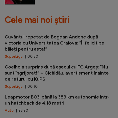
Cele mai noi știri
Cuvântul repetat de Bogdan Andone după
victoria cu Universitatea Craiova: ”Îi felicit pe
băieți pentru asta!”
SuperLiga
| 00:30
Coelho a surprins după eșecul cu FC Argeș: ”Nu
sunt îngrijorat!” + Cicâldău, avertisment înainte
de returul cu KuPS
SuperLiga
| 00:10
Leapmotor B03, până la 389 km autonomie într-
un hatchback de 4,18 metri
Auto
| 23:20