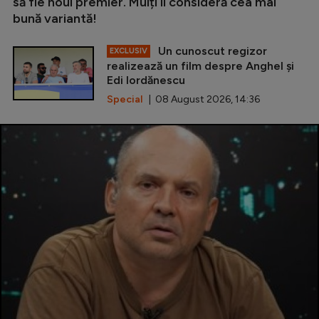
să fie noul premier. Mulți îl consideră cea mai
bună variantă!
Un cunoscut regizor
EXCLUSIV
realizează un film despre Anghel și
Edi Iordănescu
Special
| 08 August 2026, 14:36