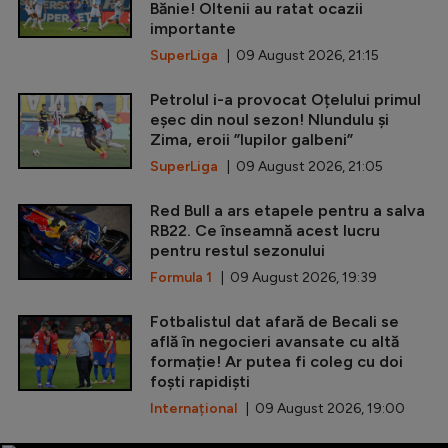
Bănie! Oltenii au ratat ocazii
importante
SuperLiga
| 09 August 2026, 21:15
Petrolul i-a provocat Oțelului primul
eșec din noul sezon! Nlundulu și
Zima, eroii ”lupilor galbeni”
SuperLiga
| 09 August 2026, 21:05
Red Bull a ars etapele pentru a salva
RB22. Ce înseamnă acest lucru
pentru restul sezonului
Formula 1
| 09 August 2026, 19:39
Fotbalistul dat afară de Becali se
află în negocieri avansate cu altă
formație! Ar putea fi coleg cu doi
foști rapidiști
Internațional
| 09 August 2026, 19:00