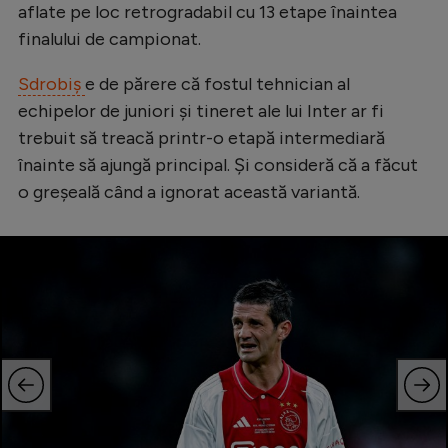
aflate pe loc retrogradabil cu 13 etape înaintea
Natație
finalului de campionat.
Formula 1
Sdrobiș
e de părere că fostul tehnician al
Gimnastică
echipelor de juniori și tineret ale lui Inter ar fi
Auto
trebuit să treacă printr-o etapă intermediară
înainte să ajungă principal. Și consideră că a făcut
Rugby
o greșeală când a ignorat această variantă.
Ciclism
Alte sporturi
JO 2024
JO 2026