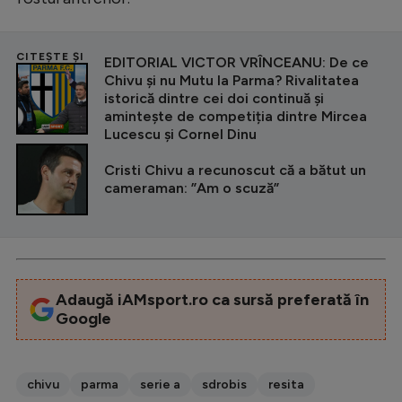
CITEȘTE ȘI
EDITORIAL VICTOR VRÎNCEANU: De ce
Chivu și nu Mutu la Parma? Rivalitatea
istorică dintre cei doi continuă și
amintește de competiția dintre Mircea
Lucescu și Cornel Dinu
Cristi Chivu a recunoscut că a bătut un
cameraman: ”Am o scuză”
Adaugă iAMsport.ro ca sursă preferată în
Google
chivu
parma
serie a
sdrobis
resita