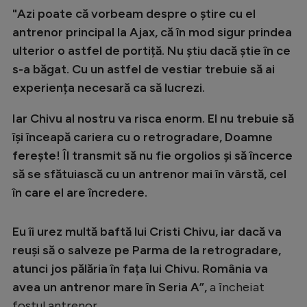
"Azi poate că vorbeam despre o știre cu el
antrenor principal la Ajax, că în mod sigur prindea
ulterior o astfel de portiță. Nu știu dacă știe în ce
s-a băgat. Cu un astfel de vestiar trebuie să ai
experiența necesară ca să lucrezi.
Iar Chivu al nostru va risca enorm. El nu trebuie să
își înceapă cariera cu o retrogradare, Doamne
ferește! Îl transmit să nu fie orgolios și să încerce
să se sfătuiască cu un antrenor mai în vârstă, cel
în care el are încredere.
Eu îi urez multă baftă lui Cristi Chivu, iar dacă va
reuși să o salveze pe Parma de la retrogradare,
atunci jos pălăria în fața lui Chivu. România va
avea un antrenor mare în Seria A”,
a încheiat
fostul antrenor.