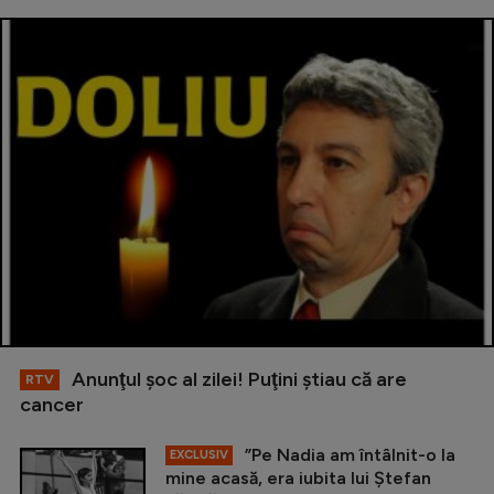
Anunţul şoc al zilei! Puţini ştiau că are
RTV
cancer
”Pe Nadia am întâlnit-o la
EXCLUSIV
mine acasă, era iubita lui Ștefan