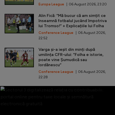
Europa League
| 06 August 2026, 23:20
Alin Fică: ”Mă bucur că am simțit ce
înseamnă fotbalul jucând împotriva
lui Tromso!” + Explicațiile lui Folha
Conference League
| 06 August 2026,
22:52
Varga și-a ieșit din minți după
umilința CFR-ului: ”Folha e istorie,
poate vine Șumudică sau
Iordănescu”
Conference League
| 06 August 2026,
22:28