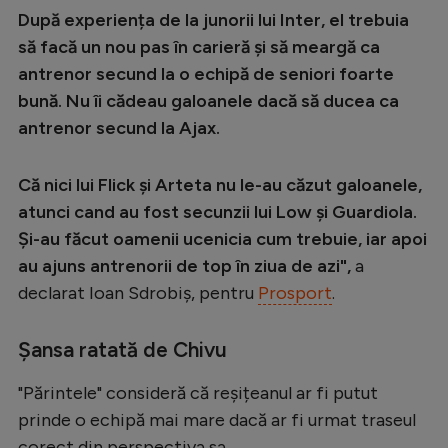
După experiența de la junorii lui Inter, el trebuia
să facă un nou pas în carieră și să meargă ca
antrenor secund la o echipă de seniori foarte
bună. Nu îi cădeau galoanele dacă să ducea ca
antrenor secund la Ajax.
Că nici lui Flick și Arteta nu le-au căzut galoanele,
atunci cand au fost secunzii lui Low și Guardiola.
Și-au făcut oamenii ucenicia cum trebuie, iar apoi
au ajuns antrenorii de top în ziua de azi",
a
declarat Ioan Sdrobiș, pentru
Prosport
.
Șansa ratată de Chivu
"Părintele" consideră că reșițeanul ar fi putut
prinde o echipă mai mare dacă ar fi urmat traseul
corect din perspectiva sa.