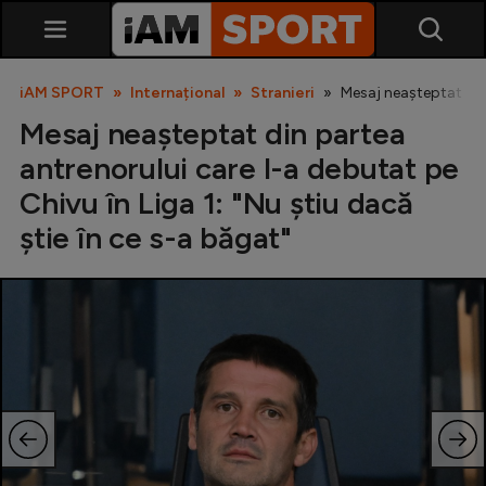
iAM SPORT
Internațional
Stranieri
Mesaj neașteptat din 
Mesaj neașteptat din partea
antrenorului care l-a debutat pe
Chivu în Liga 1: "Nu știu dacă
știe în ce s-a băgat"
SuperLiga
Liga 2
Cupa României
Echipa Națională
U21
Fotbal feminin