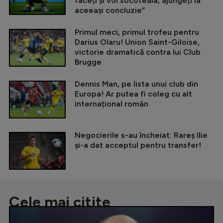
faceți și voi socoteala, ajungeți la
aceeași concluzie”
Primul meci, primul trofeu pentru
Darius Olaru! Union Saint-Giloise,
victorie dramatică contra lui Club
Brugge
Dennis Man, pe lista unui club din
Europa! Ar putea fi coleg cu alt
internațional român
Negocierile s-au încheiat: Rareș Ilie
și-a dat acceptul pentru transfer!
Cele mai citite