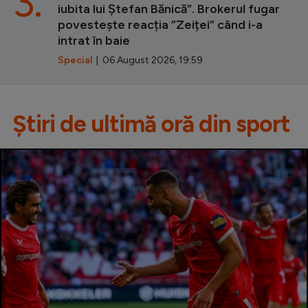
3.
iubita lui Ștefan Bănică”. Brokerul fugar
povestește reacția ”Zeiței” când i-a
intrat în baie
Special
| 06 August 2026, 19:59
Știri de ultimă oră din sport