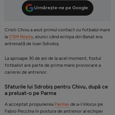
Serie A
Urmărește-ne pe Google
Bundesliga
Ligue 1
Cristi Chivu a avut primul contact cu fotbalul mare
Campionate
la
CSM Reșița
, atunci când echipa din Banat era
antrenată de Ioan Sdrobiș.
Starurile fotbalului
EURO 2024
La aproape 30 de ani de la acel moment, fostul
Stranieri
fotbalist are parte de prima mare provocare a
carierei de antrenor.
Clasamente
Sfaturile lui Sdrobiș pentru Chivu, după ce
a preluat-o pe Parma
Tenis
A acceptat propunerea
Parmei
de a-l înlocui pe
Handbal
Fabio Pecchia în postura de antrenor al echipei