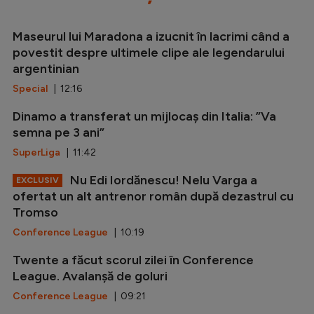
Maseurul lui Maradona a izucnit în lacrimi când a
povestit despre ultimele clipe ale legendarului
argentinian
Special
| 12:16
Dinamo a transferat un mijlocaș din Italia: ”Va
semna pe 3 ani”
SuperLiga
| 11:42
Nu Edi Iordănescu! Nelu Varga a
EXCLUSIV
ofertat un alt antrenor român după dezastrul cu
Tromso
Conference League
| 10:19
Twente a făcut scorul zilei în Conference
League. Avalanșă de goluri
Conference League
| 09:21