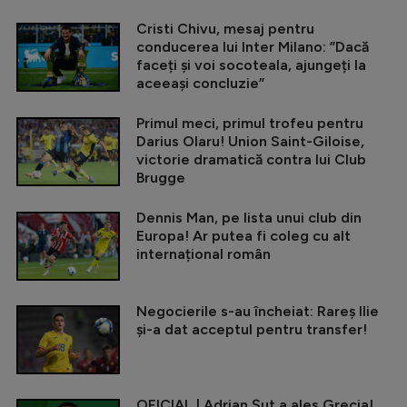
Cristi Chivu, mesaj pentru
conducerea lui Inter Milano: ”Dacă
faceți și voi socoteala, ajungeți la
aceeași concluzie”
Primul meci, primul trofeu pentru
Darius Olaru! Union Saint-Giloise,
victorie dramatică contra lui Club
Brugge
Dennis Man, pe lista unui club din
Europa! Ar putea fi coleg cu alt
internațional român
Negocierile s-au încheiat: Rareș Ilie
și-a dat acceptul pentru transfer!
OFICIAL | Adrian Șut a ales Grecia!