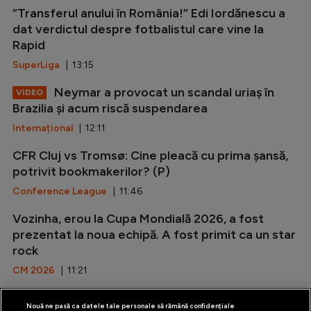
”Transferul anului în România!” Edi Iordănescu a
dat verdictul despre fotbalistul care vine la
Rapid
SuperLiga
| 13:15
Neymar a provocat un scandal uriaș în
VIDEO
Brazilia și acum riscă suspendarea
Internațional
| 12:11
CFR Cluj vs Tromsø: Cine pleacă cu prima șansă,
potrivit bookmakerilor? (P)
Conference League
| 11:46
Vozinha, erou la Cupa Mondială 2026, a fost
prezentat la noua echipă. A fost primit ca un star
rock
CM 2026
| 11:21
Nelu Varga s-ar putea retrage de la CFR Cluj
Nouă ne pasă ca datele tale personale să rămână confidențiale