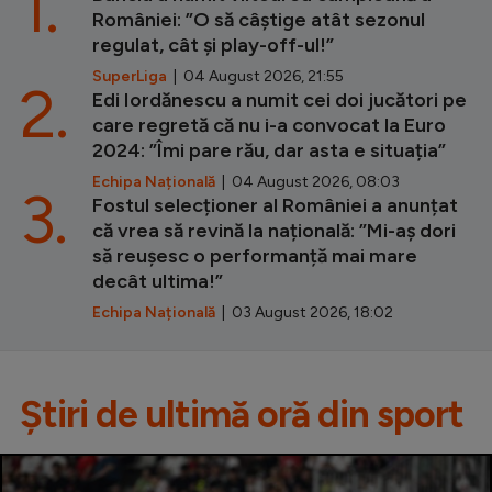
1.
României: ”O să câștige atât sezonul
regulat, cât și play-off-ul!”
SuperLiga
| 04 August 2026, 21:55
2.
Edi Iordănescu a numit cei doi jucători pe
care regretă că nu i-a convocat la Euro
2024: ”Îmi pare rău, dar asta e situația”
Echipa Națională
| 04 August 2026, 08:03
3.
Fostul selecționer al României a anunțat
că vrea să revină la națională: ”Mi-aș dori
să reușesc o performanță mai mare
decât ultima!”
Echipa Națională
| 03 August 2026, 18:02
Știri de ultimă oră din sport