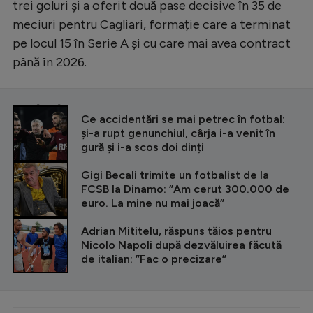
trei goluri și a oferit două pase decisive în 35 de
meciuri pentru Cagliari, formație care a terminat
pe locul 15 în Serie A și cu care mai avea contract
până în 2026.
CITEȘTE ȘI
Ce accidentări se mai petrec în fotbal:
și-a rupt genunchiul, cârja i-a venit în
gură și i-a scos doi dinți
Gigi Becali trimite un fotbalist de la
FCSB la Dinamo: ”Am cerut 300.000 de
euro. La mine nu mai joacă”
Adrian Mititelu, răspuns tăios pentru
Nicolo Napoli după dezvăluirea făcută
de italian: ”Fac o precizare”