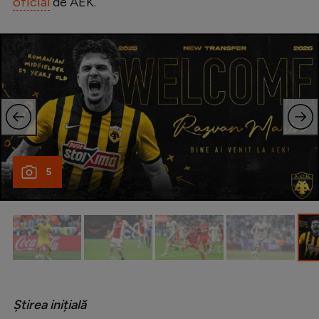
oficial
de AEK.
Serie A
Bundesliga
Ligue 1
Campionate
Starurile fotbalului
EURO 2024
5
Stranieri
Clasamente
Tenis
Știrea inițială
Handbal