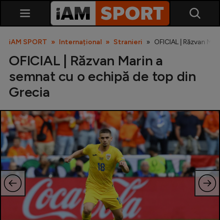
iAM SPORT
Internațional
Stranieri
OFICIAL | Răzvan Mar
OFICIAL | Răzvan Marin a
semnat cu o echipă de top din
Grecia
SuperLiga
Liga 2
Cupa României
Echipa Națională
U21
Fotbal feminin