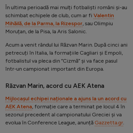
Natație
În ultima perioadă mai mulți fotbaliști români și-au
schimbat echipele de club, cum ar fi
Valentin
Formula 1
Mihăilă, de la Parma, la Rizespor
, sau Olimpiu
Gimnastică
Moruțan, de la Pisa, la Aris Salonic.
Auto
Acum a venit rândul lui Răzvan Marin. După cinci ani
Rugby
petrecuți în Italia, la formațiile Cagliari și Empoli,
fotbalistul va pleca din ”Cizmă” și va face pasul
Ciclism
într-un campionat important din Europa.
Alte sporturi
JO 2024
Răzvan Marin, acord cu AEK Atena
JO 2026
Mijlocașul echipei naționale a ajuns la un acord cu
AEK Atena
, formație care a terminat pe locul 4 în
sezonul precedent al campionatului Greciei și va
evolua în Conference League, anunță
Gazzetta.gr
.