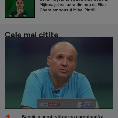
Mijlocașul va lucra din nou cu Elias
Charalambous și Mihai Pintilii
Cele mai citite
Banciu a numit viitoarea campioană a