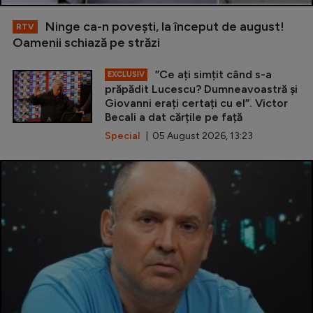
Ninge ca-n povești, la început de august!
RTV
Oamenii schiază pe străzi
”Ce ați simțit când s-a
EXCLUSIV
prăpădit Lucescu? Dumneavoastră și
Giovanni erați certați cu el”. Victor
Becali a dat cărțile pe față
Special
| 05 August 2026, 13:23