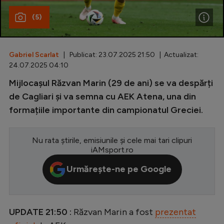
(5)
Special
Diverse
Inedit
Gabriel Scarlat
| Publicat: 23.07.2025 21:50 | Actualizat:
24.07.2025 04:10
Clasamente
Mijlocașul Răzvan Marin (29 de ani) se va despărți
de Cagliari și va semna cu AEK Atena, una din
formațiile importante din campionatul Greciei.
Champions League
Nu rata știrile, emisiunile și cele mai tari clipuri
Europa League
iAMsport.ro
Conference League
Urmărește-ne pe Google
CM 2026
Premier League
UPDATE 21:50 :
Răzvan Marin a fost
prezentat
LaLiga