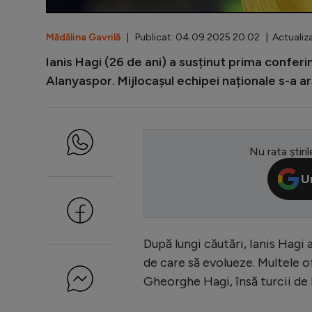
Mădălina Gavrilă
| Publicat: 04.09.2025 20:02 | Actualiza
Ianis Hagi (26 de ani) a susținut prima conferin
Alanyaspor. Mijlocașul echipei naționale s-a a
Nu rata știril
U
După lungi căutări, Ianis Hagi a
de care să evolueze. Multele of
Gheorghe Hagi, însă turcii de 