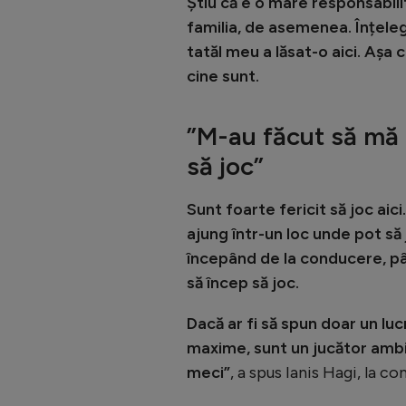
Știu că e o mare responsabili
familia, de asemenea. Înțeleg
tatăl meu a lăsat-o aici. Așa 
cine sunt.
”M-au făcut să mă s
să joc
”
Sunt foarte fericit să joc aic
ajung într-un loc unde pot să 
începând de la conducere, pân
să încep să joc.
Dacă ar fi să spun doar un l
maxime, sunt un jucător ambiț
meci”
, a spus Ianis Hagi, la co