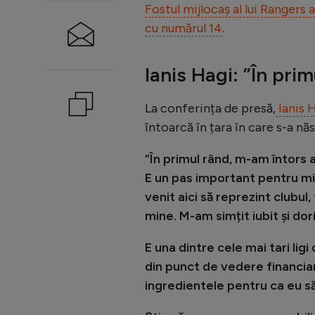
Fostul mijlocaș al lui Rangers 
cu numărul 14
.
Ianis Hagi: ”În pri
La conferința de presă,
Ianis 
întoarcă în țara în care s-a năs
”În primul rând, m-am întors 
E un pas important pentru mi
venit aici să reprezint clubul
mine. M-am simțit iubit și dor
E una dintre cele mai tari lig
din punct de vedere financiar
ingredientele pentru ca eu s