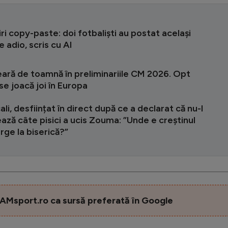
ri copy-paste: doi fotbaliști au postat același
 adio, scris cu AI
ară de toamnă în preliminariile CM 2026. Opt
se joacă joi în Europa
ali, desființat în direct după ce a declarat că nu-l
ază câte pisici a ucis Zouma: ”Unde e creștinul
ge la biserică?”
AMsport.ro ca sursă preferată în Google