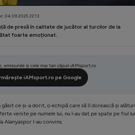
t: 04.09.2025 22:13
ță de presă în calitate de jucător al turcilor de la
rătat foarte emoționat.
e, emisiunile și cele mai tari clipuri iAMsport.ro
rmărește iAMsport.ro pe Google
 găsit ce și-a dorit, o echipă care să îl dorească și alătur
erte venite pe numele lui, nu l-au dat pe spate pe fiul lu
la Alanyaspor l-au convins.