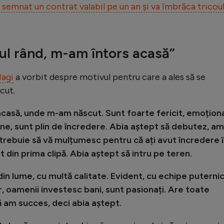
a semnat un contrat valabil pe un an și va îmbrăca tricou
mul rând, m-am întors acasă”
Hagi
a vorbit despre motivul pentru care a ales să se
cut.
acasă, unde m-am născut. Sunt foarte fericit, emoțion
ne, sunt plin de încredere. Abia aștept să debutez, am
, trebuie să vă mulțumesc pentru că ați avut încredere 
it din prima clipă. Abia aștept să intru pe teren.
i din lume, cu multă calitate. Evident, cu echipe puterni
, oamenii investesc bani, sunt pasionați. Are toate
ă am succes, deci abia aștept.