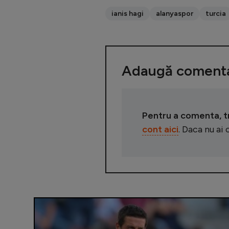
ianis hagi
alanyaspor
turcia
Adaugă comenta
Pentru a comenta, tre
cont aici
. Daca nu ai