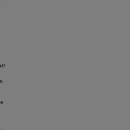
l
at!
în
ce