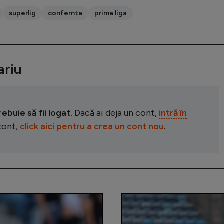
superlig
confernta
prima liga
riu
buie să fii logat.
Dacă ai deja un cont,
intră în
 cont,
click aici pentru a crea un cont nou
.