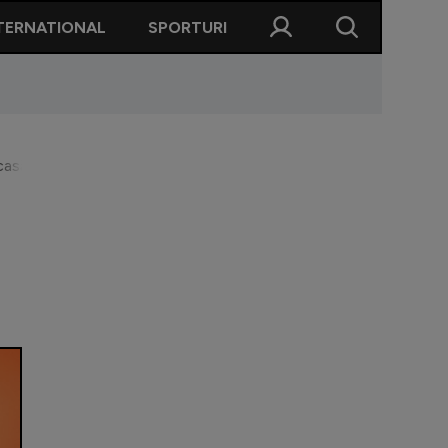
TERNATIONAL
SPORTURI
casă. Am căutat o echipă care să mă vrea și asta am găsit aici”