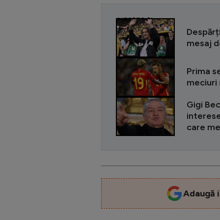
CITEȘTE ȘI
Despărți
mesaj de
Prima se
meciuri 
Gigi Bec
interese
care mer
Adaugă i