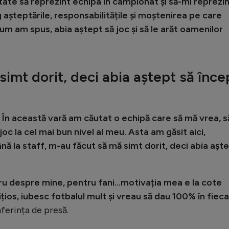
tate să reprezint echipa în campionat și să-mi reprezi
 așteptările, responsabilitățile și moștenirea pe care
cum am spus, abia aștept să joc și să le arăt oamenilor
imt dorit, deci abia aștept să înce
i. În această vară am căutat o echipă care să mă vrea, s
joc la cel mai bun nivel al meu. Asta am găsit aici,
ă la staff, m-au făcut să mă simt dorit, deci abia așt
ucru despre mine, pentru fani…motivația mea e la cote
ios, iubesc fotbalul mult și vreau să dau 100% în fiec
nferința de presă.