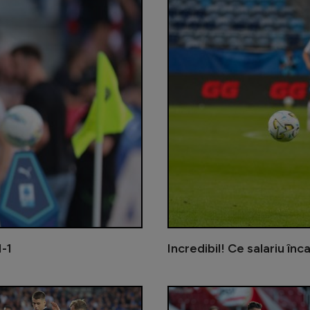
1-1
Incredibil! Ce salariu înc
Cristi Chivu, mesaj pentru conducer