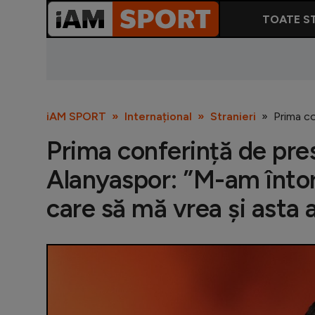
TOATE ST
iAM SPORT
Internațional
Stranieri
Prima co
Prima conferință de presă
Alanyaspor: ”M-am întor
care să mă vrea și asta 