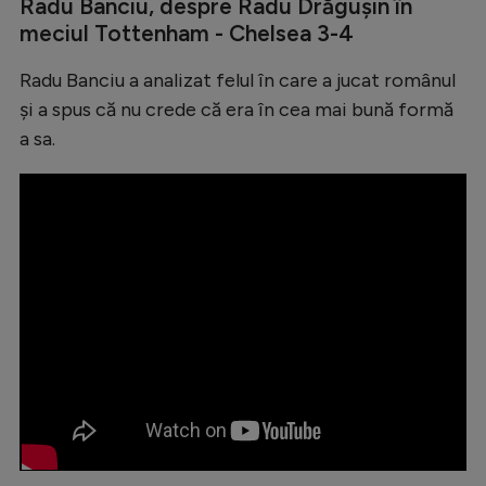
Radu Banciu, despre Radu Drăgușin în
Natație
meciul Tottenham - Chelsea 3-4
Formula 1
Radu Banciu a analizat felul în care a jucat românul
Gimnastică
și a spus că nu crede că era în cea mai bună formă
a sa.
Auto
Rugby
Ciclism
Alte sporturi
JO 2024
JO 2026