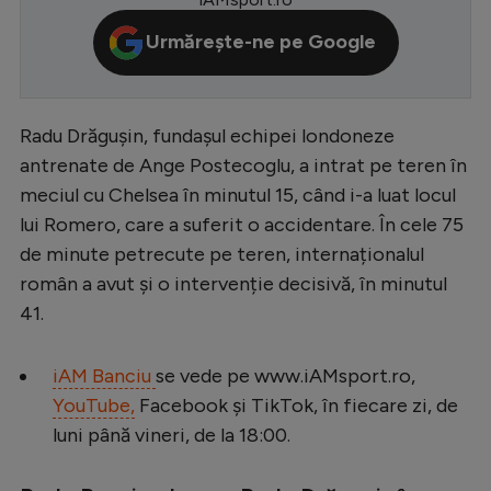
Serie A
Urmărește-ne pe Google
Bundesliga
Ligue 1
Radu Drăgușin, fundașul echipei londoneze
Campionate
antrenate de Ange Postecoglu, a intrat pe teren în
Starurile fotbalului
meciul cu Chelsea în minutul 15, când i-a luat locul
lui Romero, care a suferit o accidentare. În cele 75
EURO 2024
de minute petrecute pe teren, internaționalul
Stranieri
român a avut și o intervenție decisivă, în minutul
41.
Clasamente
iAM Banciu
se vede pe www.iAMsport.ro,
YouTube,
Facebook și TikTok, în fiecare zi, de
Tenis
luni până vineri, de la 18:00.
Handbal