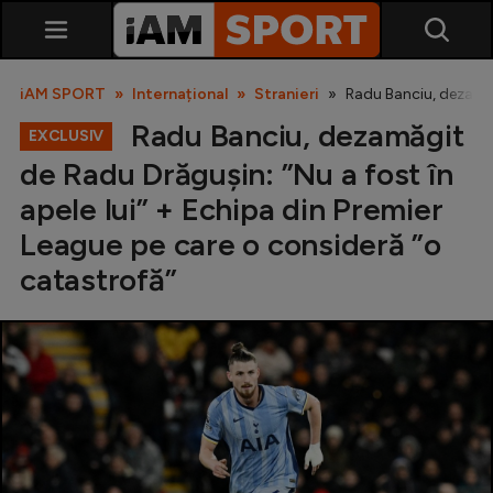
iAM SPORT
Internațional
Stranieri
Radu Banciu, dezamăgi
Radu Banciu, dezamăgit
EXCLUSIV
de Radu Drăgușin: ”Nu a fost în
apele lui” + Echipa din Premier
League pe care o consideră ”o
catastrofă”
SuperLiga
Liga 2
Cupa României
Echipa Națională
U21
Fotbal feminin