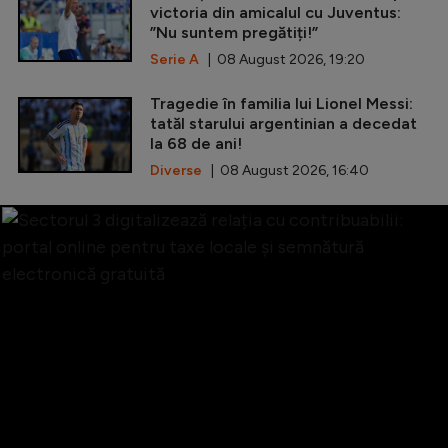
victoria din amicalul cu Juventus:
”Nu suntem pregătiți!”
Serie A
| 08 August 2026, 19:20
Tragedie în familia lui Lionel Messi:
tatăl starului argentinian a decedat
la 68 de ani!
Diverse
| 08 August 2026, 16:40