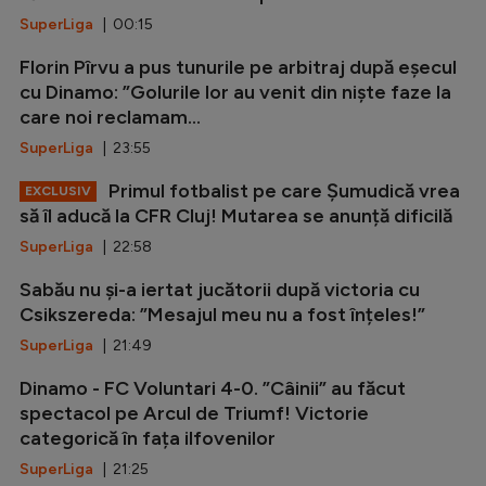
SuperLiga
| 00:15
Florin Pîrvu a pus tunurile pe arbitraj după eșecul
cu Dinamo: ”Golurile lor au venit din niște faze la
care noi reclamam...
SuperLiga
| 23:55
Primul fotbalist pe care Șumudică vrea
EXCLUSIV
să îl aducă la CFR Cluj! Mutarea se anunță dificilă
SuperLiga
| 22:58
Sabău nu și-a iertat jucătorii după victoria cu
Csikszereda: ”Mesajul meu nu a fost înțeles!”
SuperLiga
| 21:49
Dinamo - FC Voluntari 4-0. ”Câinii” au făcut
spectacol pe Arcul de Triumf! Victorie
categorică în fața ilfovenilor
SuperLiga
| 21:25