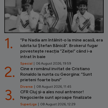
1.
”Pe Nadia am întâlnit-o la mine acasă, era
iubita lui Ștefan Bănică”. Brokerul fugar
povestește reacția ”Zeiței” când i-a
intrat în baie
Special
| 06 August 2026, 19:59
2.
Cine e românul invitat de Cristiano
Ronaldo la nunta cu Georgina: ”Sunt
prieteni foarte buni”
Diverse
| 08 August 2026, 11:45
3.
CFR Cluj și-a ales noul antrenor!
Negocierile sunt aproape finalizate
SuperLiga
| 08 August 2026, 12:29