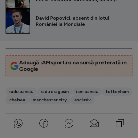
David Popovici, absent din lotul
României la Mondiale
Adaugă iAMsport.ro ca sursă preferată în
Google
radu banciu
radu dragusin
iam banciu
tottenham
chelsea
manchester city
exclusiv