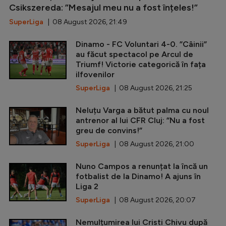
Csikszereda: ”Mesajul meu nu a fost înțeles!”
SuperLiga
| 08 August 2026, 21:49
Dinamo - FC Voluntari 4-0. ”Câinii”
au făcut spectacol pe Arcul de
Triumf! Victorie categorică în fața
ilfovenilor
SuperLiga
| 08 August 2026, 21:25
Neluțu Varga a bătut palma cu noul
antrenor al lui CFR Cluj: ”Nu a fost
greu de convins!”
SuperLiga
| 08 August 2026, 21:00
Nuno Campos a renunțat la încă un
fotbalist de la Dinamo! A ajuns în
Liga 2
SuperLiga
| 08 August 2026, 20:07
Nemulțumirea lui Cristi Chivu după