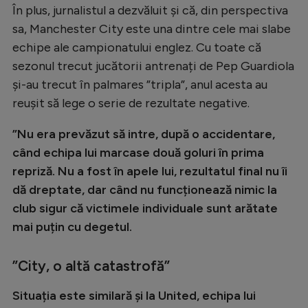
Intră în cont
În plus, jurnalistul a dezvăluit și că, din perspectiva
Creează cont
sa, Manchester City este una dintre cele mai slabe
echipe ale campionatului englez. Cu toate că
sezonul trecut jucătorii antrenați de Pep Guardiola
și-au trecut în palmares ”tripla”, anul acesta au
reușit să lege o serie de rezultate negative.
”Nu era prevăzut să intre, după o accidentare,
când echipa lui marcase două goluri în prima
repriză. Nu a fost în apele lui, rezultatul final nu îi
dă dreptate, dar când nu funcționează nimic la
club sigur că victimele individuale sunt arătate
mai puțin cu degetul.
”City, o altă catastrofă”
Situația este similară și la United, echipa lui