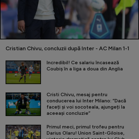
Cristian Chivu, concluzii după Inter - AC Milan 1-1
Incredibil! Ce salariu încasează
Coubiș în a liga a doua din Anglia
Cristi Chivu, mesaj pentru
conducerea lui Inter Milano: ”Dacă
faceți și voi socoteala, ajungeți la
aceeași concluzie”
Primul meci, primul trofeu pentru
Darius Olaru! Union Saint-Giloise,