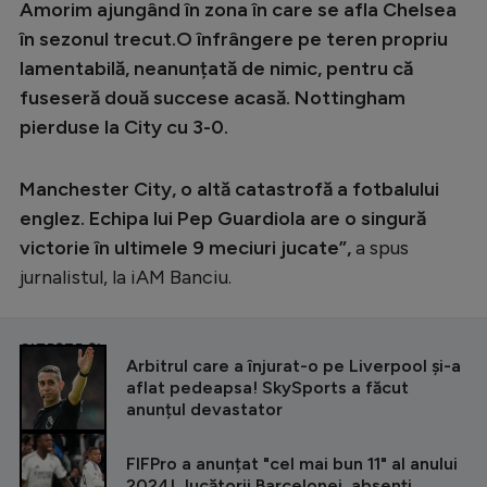
Amorim ajungând în zona în care se afla Chelsea
în sezonul trecut.O înfrângere pe teren propriu
lamentabilă, neanunțată de nimic, pentru că
fuseseră două succese acasă. Nottingham
pierduse la City cu 3-0.
Manchester City, o altă catastrofă a fotbalului
englez. Echipa lui Pep Guardiola are o singură
victorie în ultimele 9 meciuri jucate”,
a spus
jurnalistul, la iAM Banciu.
CITEȘTE ȘI
Arbitrul care a înjurat-o pe Liverpool și-a
aflat pedeapsa! SkySports a făcut
anunțul devastator
FIFPro a anunțat "cel mai bun 11" al anului
2024! Jucătorii Barcelonei, absenți