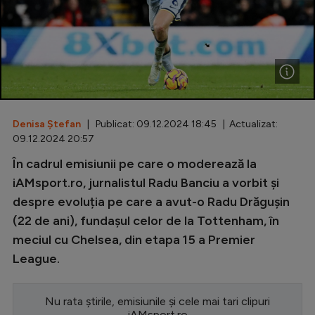
Special
Diverse
Inedit
Clasamente
Denisa Ștefan
| Publicat: 09.12.2024 18:45 | Actualizat:
09.12.2024 20:57
În cadrul emisiunii pe care o moderează la
Champions League
iAMsport.ro, jurnalistul Radu Banciu a vorbit și
despre evoluția pe care a avut-o Radu Drăgușin
Europa League
(22 de ani), fundașul celor de la Tottenham, în
Conference League
meciul cu Chelsea, din etapa 15 a Premier
CM 2026
League.
Premier League
Nu rata știrile, emisiunile și cele mai tari clipuri
LaLiga
iAMsport.ro