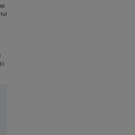
al.
tul
i
ții