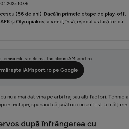
4.04.2025 10:06
escu (56 de ani). Dacă în primele etape de play-off,
 AEK și Olympiakos, a venit, însă, eșecul usturător cu
e, emisiunile și cele mai tari clipuri iAMsport.ro
rmărește iAMsport.ro pe Google
u nu a mai dat vina pe arbitraj sau alți factori. Tehnicia
priei echipe, spunând că jucătorii nu au fost la înălțime.
ervos după înfrângerea cu