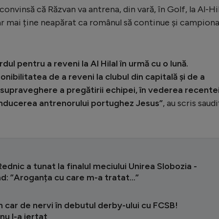
onvinsă că Răzvan va antrena, din vară, în Golf, la Al-Hil
r mai ține neapărat ca românul să continue și campiona
ul pentru a reveni la Al Hilal în urmă cu o lună.
nibilitatea de a reveni la clubul din capitală și de a
 supraveghere a pregătirii echipei, în vederea recente
onducerea antrenorului portughez Jesus”
, au scris saudi
ednic a tunat la finalul meciului Unirea Slobozia -
: ”Aroganța cu care m-a tratat...”
n car de nervi în debutul derby-ului cu FCSB!
nu l-a iertat