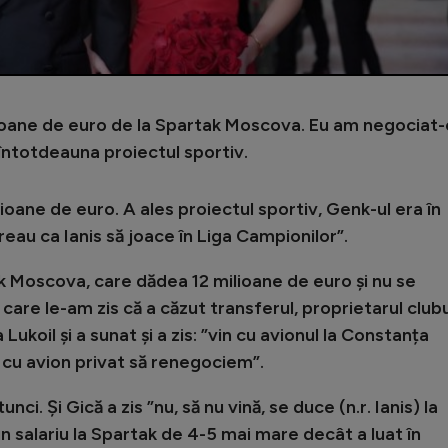
ilioane de euro de la Spartak Moscova. Eu am negociat-
 întotdeauna proiectul sportiv.
ilioane de euro. A ales proiectul sportiv, Genk-ul era în
vreau ca Ianis să joace în Liga Campionilor”.
k Moscova, care dădea 12 milioane de euro și nu se
care le-am zis că a căzut transferul, proprietarul clubu
 Lukoil și a sunat și a zis: ”vin cu avionul la Constanța
 cu avion privat să renegociem”.
ci. Și Gică a zis ”nu, să nu vină, se duce (n.r. Ianis) la
un salariu la Spartak de 4-5 mai mare decât a luat în