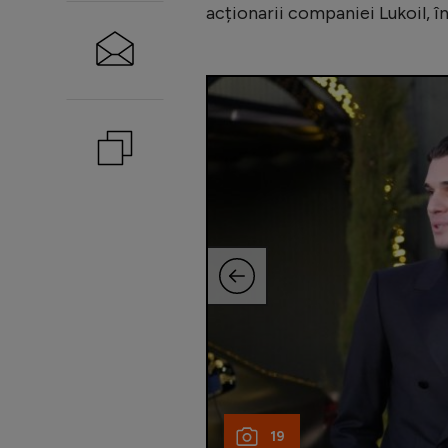
acționarii companiei Lukoil, î
19