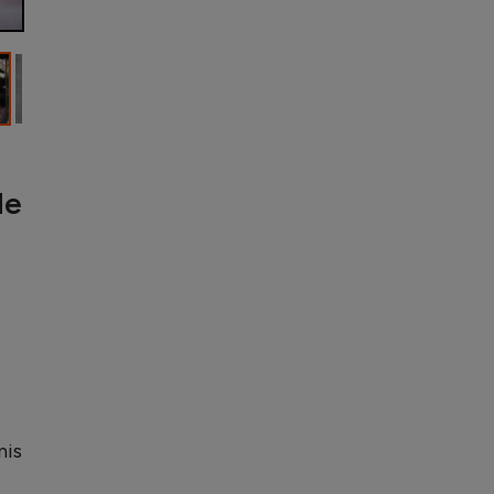
de
nis