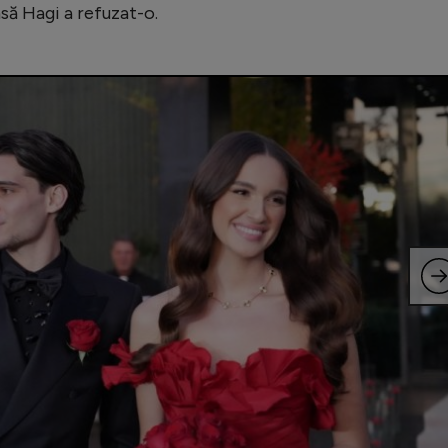
nsă Hagi a refuzat-o.