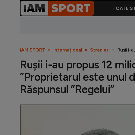
TOATE ST
iAM SPORT
Internațional
Stranieri
Rușii i-
Rușii i-au propus 12 mili
”Proprietarul este unul di
Răspunsul ”Regelui”