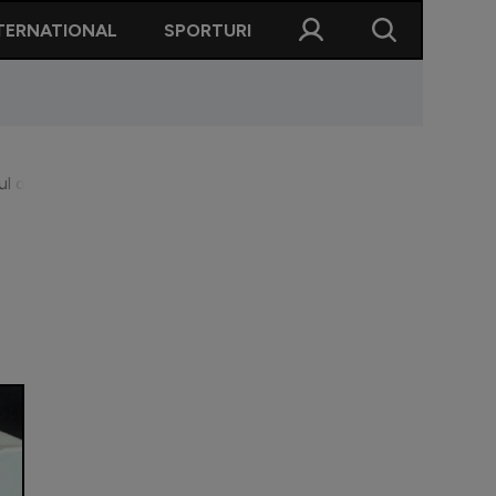
TERNATIONAL
SPORTURI
l dintre acționarii Lukoil”. Răspunsul ”Regelui”