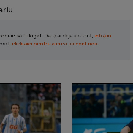
riu
buie să fii logat.
Dacă ai deja un cont,
intră în
 cont,
click aici pentru a crea un cont nou
.