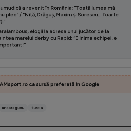
Șumudică a revenit în România: "Toată lumea mă
nu plec" / "Niță, Drăguș, Maxim și Sorescu... foarte
ți"
aralambous, elogii la adresa unui jucător de la
intea marelui derby cu Rapid: ”E inima echipei, e
important!”
AMsport.ro ca sursă preferată în Google
ankaragucu
turcia