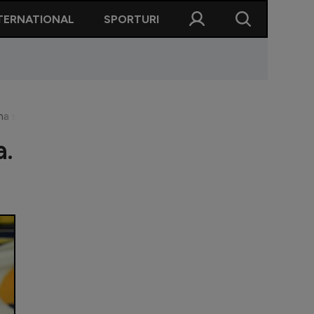
TERNATIONAL
SPORTURI
rma să evolueze din următorul sezon
a.