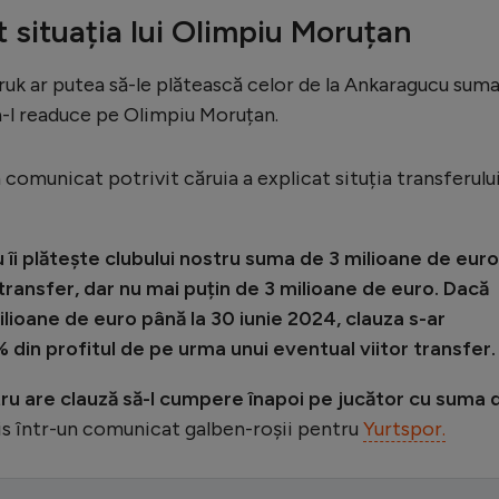
 situația lui Olimpiu Moruțan
uk ar putea să-le plătească celor de la Ankaragucu sum
a-l readuce pe Olimpiu Moruțan.
n comunicat potrivit căruia a explicat situția transferulu
îi plătește clubului nostru suma de 3 milioane de euro 
transfer, dar nu mai puțin de 3 milioane de euro. Dacă
ioane de euro până la 30 iunie 2024, clauza s-ar
din profitul de pe urma unui eventual viitor transfer.
stru are clauză să-l cumpere înapoi pe jucător cu suma 
is într-un comunicat galben-roșii pentru
Yurtspor.