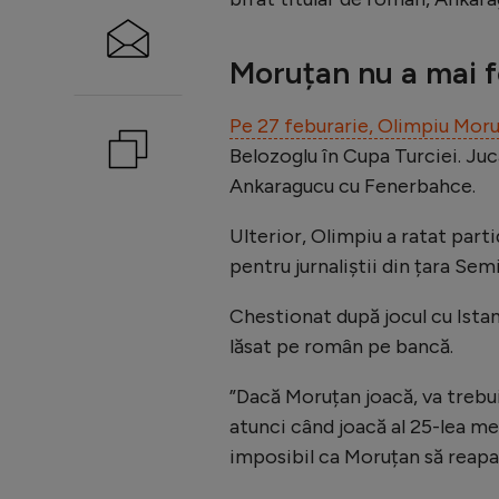
Moruțan nu a mai fo
Pe 27 feburarie, Olimpiu Mor
Belozoglu în Cupa Turciei. Jucă
Ankaragucu cu Fenerbahce.
Ulterior, Olimpiu a ratat part
pentru jurnaliștii din țara Semi
Chestionat după jocul cu Ista
lăsat pe român pe bancă.
”Dacă Moruțan joacă, va trebui
atunci când joacă al 25-lea mec
imposibil ca Moruțan să reapa