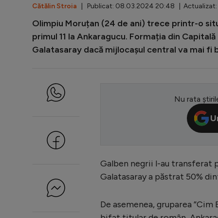
Cătălin Stroia
| Publicat: 08.03.2024 20:48 | Actualizat
Olimpiu Moruțan (24 de ani) trece printr-o sit
primul 11 la Ankaragucu. Formația din Capitală
Galatasaray dacă mijlocașul central va mai fi b
Nu rata știril
U
Galben negrii l-au transferat 
Galatasaray a păstrat 50% dint
De asemenea, gruparea ”Cim Bo
bifat titular de român, Ankar