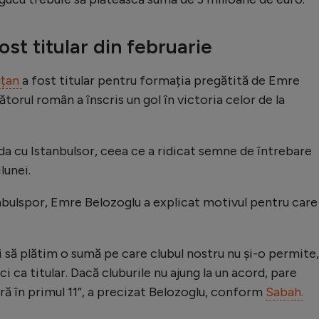
st titular din februarie
uțan
a fost titular pentru formația pregătită de Emre
torul român a înscris un gol în victoria celor de la
ida cu Istanbulsor, ceea ce a ridicat semne de întrebare
lunei.
nbulspor, Emre Belozoglu a explicat motivul pentru care 
 să plătim o sumă pe care clubul nostru nu și-o permite,
i ca titular. Dacă cluburile nu ajung la un acord, pare
ră în primul 11”, a precizat Belozoglu, conform
Sabah.