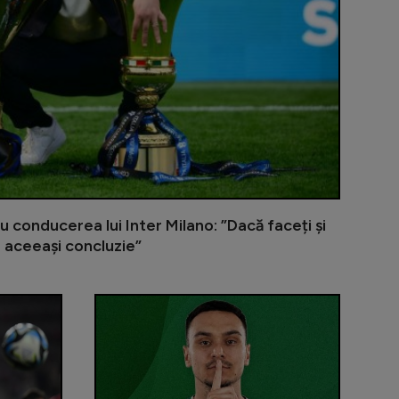
u conducerea lui Inter Milano: ”Dacă faceți și
a aceeași concluzie”
Darius Olaru! Union Saint-Giloise, victorie dramatică co
Dennis Man, pe lista unui club din Europa! Ar putea 
Negocierile s