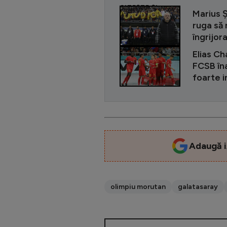
CITEȘTE ȘI
Marius 
ruga să 
îngrijora
Elias Ch
FCSB îna
foarte 
Adaugă i
olimpiu morutan
galatasaray