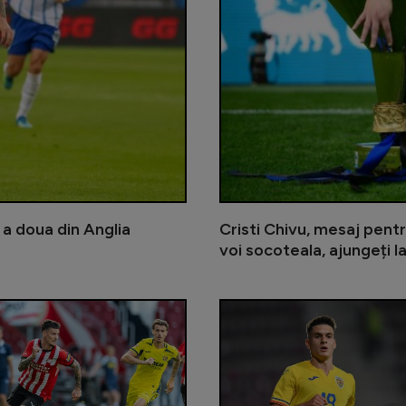
a a doua din Anglia
Cristi Chivu, mesaj pentr
voi socoteala, ajungeți l
Primul meci, primul trofeu pentru 