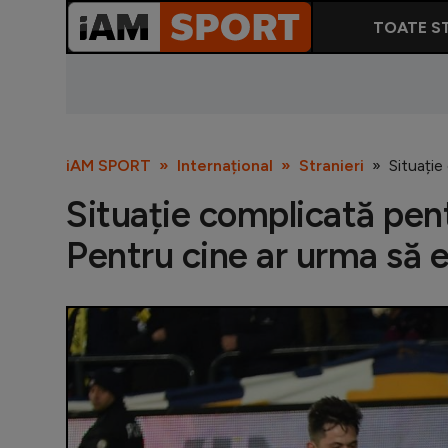
TOATE ST
iAM SPORT
Internațional
Stranieri
Situație
Situație complicată pen
Pentru cine ar urma să 