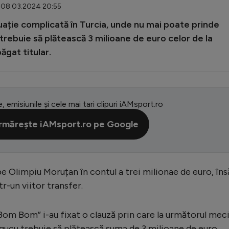
: 08.03.2024 20:55
uație complicată în Turcia, unde nu mai poate prinde
 trebuie să plătească 3 milioane de euro celor de la
ăgat titular.
e, emisiunile și cele mai tari clipuri iAMsport.ro
rmărește iAMsport.ro pe Google
pe Olimpiu Moruțan în contul a trei milionae de euro, îns
r-un viitor transfer.
m Bom” i-au fixat o clauză prin care la următorul mec
agucu trebuie să plătească suma de 3 milioane de euro.