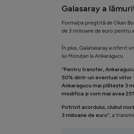
Galasaray a lămurit
Formația pregtită de Okan Bur
de 3 milioane de euro pentru 
În plus, Galatasaray a oferit u
lui Moruțan la Ankaragucu.
”Pentru transfer, Ankaragucu 
50% dintr-un eventual viitor 
Ankaragucu mai plătește 3 mil
modifica și vom mai avea 25% 
Potrivit acordului, clubul no
3 milioane de euro”,
a transm