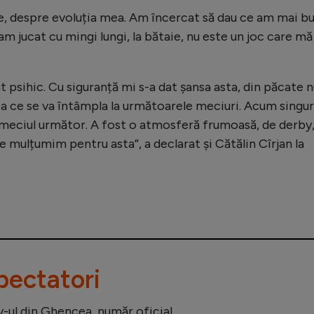
, despre evoluția mea. Am încercat să dau ce am mai bu
am jucat cu mingi lungi, la bătaie, nu este un joc care mă
t psihic. Cu siguranță mi s-a dat șansa asta, din păcate 
a ce se va întâmpla la următoarele meciuri. Acum singur
meciul următor. A fost o atmosferă frumoasă, de derby
 le mulțumim pentru asta”, a declarat și Cătălin Cîrjan la
pectatori
by-ul din Ghencea, număr oficial.