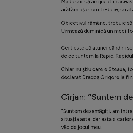
Mă bucur că am jucat în aceas
arătăm așa cum trebuie, cu atâ
Obiectivul rămâne, trebuie să
Urmează duminică un meci foa
Cert este că atunci când ni se
de ce suntem la Rapid. Rapidu
Chiar nu știu care e Steaua, t
declarat Dragoș Grigore la fina
Cîrjan: ”Suntem de
”Suntem dezamăgiți, am intrat 
situația asta, dar asta e carie
văd de jocul meu.