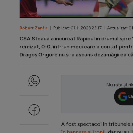
Robert Zanfir
| Publicat: 01.11.2023 23:17 | Actualizat: 0
CSA Steaua a încurcat Rapidul în drumul spre 
remizat, 0-0, într-un meci care a contat pentru
Dragoș Grigore nu și-a ascuns dezamăgirea că 
Nu rata știril
U
A fost spectacol în tribunele
în bannere și ironii
, dar nu au 