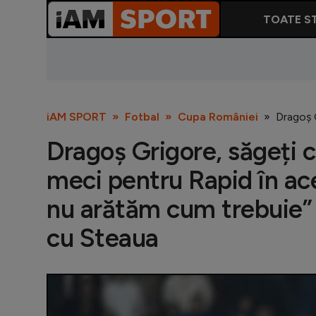
TOATE ST
iAM SPORT
Fotbal
Cupa României
Dragoș 
Dragoș Grigore, săgeți 
meci pentru Rapid în ac
nu arătăm cum trebuie” 
cu Steaua