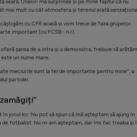
tă seară. Uneori mă surprinde și pe mine faptul că nu
t mai mult cu cât atmosfera și terenul arată senzaționa
 câștigăm cu CFR acasă și vom trece de faza grupelor.
rte important (cu FCSB - n.r).
 oferă șansa de a intra și a demonstra, trebuie să arătă
l este un nume mare.
oate meciurile sunt la fel de importante pentru mine”, a
lul partidei.
zamăgiți”
în jocul lor. Nu pot să spun că mă așteptam să ajung în
ra de fotbalist. Nu m-am așteptam, dar îmi fac treaba și 