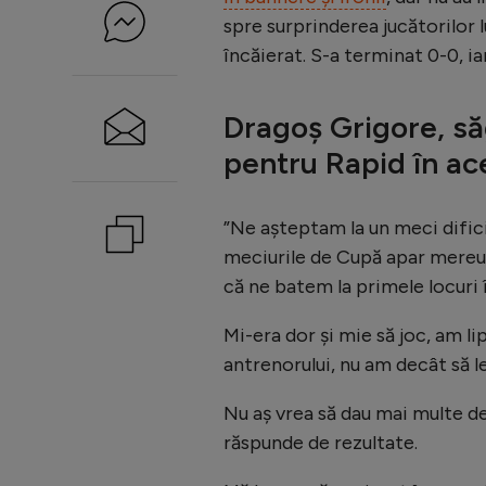
spre surprinderea jucătorilor l
încăierat. S-a terminat 0-0, i
Dragoș Grigore, să
pentru Rapid în ac
”Ne așteptam la un meci difici
meciurile de Cupă apar mereu
că ne batem la primele locuri în
Mi-era dor și mie să joc, am lip
antrenorului, nu am decât să le
Nu aș vrea să dau mai multe d
răspunde de rezultate.