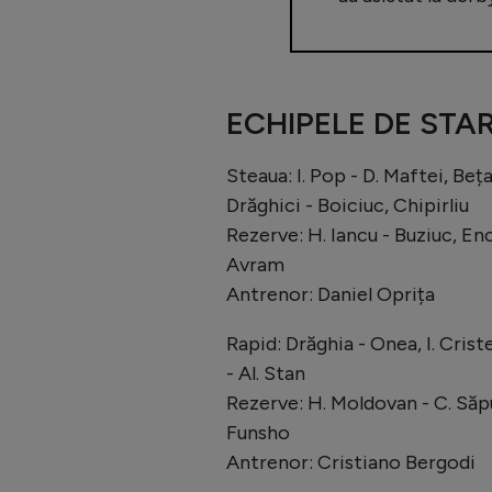
ECHIPELE DE STAR
Steaua: I. Pop - D. Maftei, Beța
Drăghici - Boiciuc, Chipirliu
Rezerve: H. Iancu - Buziuc, En
Avram
Antrenor: Daniel Oprița
Rapid: Drăghia - Onea, I. Criste
- Al. Stan
Rezerve: H. Moldovan - C. Săpuna
Funsho
Antrenor: Cristiano Bergodi