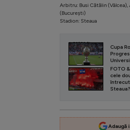
Arbitru: Busi Cătălin (Vâlcea),
(Bucureşti)
Stadion: Steaua
CITEȘTE ȘI
Cupa Rom
Progres
Univers
FOTO & 
cele dou
întrecut 
Steaua?
Adaugă i