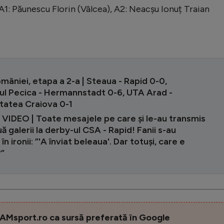
 A1: Păunescu Florin (Vâlcea), A2: Neacșu Ionuț Traian
âniei, etapa a 2-a | Steaua - Rapid 0-0,
ul Pecica - Hermannstadt 0-6, UTA Arad -
itatea Craiova 0-1
VIDEO | Toate mesajele pe care și le-au transmis
ă galerii la derby-ul CSA - Rapid! Fanii s-au
în ironii: ”'A înviat beleaua'. Dar totuși, care e
”
AMsport.ro ca sursă preferată în Google