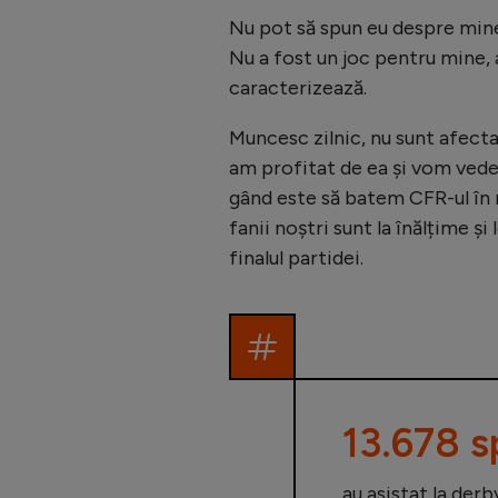
Nu pot să spun eu despre mine
Nu a fost un joc pentru mine, 
caracterizează.
Muncesc zilnic, nu sunt afecta
am profitat de ea și vom vede
gând este să batem CFR-ul în 
fanii noștri sunt la înălțime și
finalul partidei.
13.678 s
au asistat la der