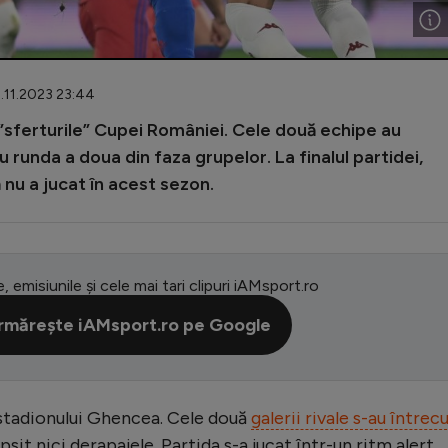
1.11.2023 23:44
”sferturile” Cupei României. Cele două echipe au
 runda a doua din faza grupelor. La finalul partidei,
nu a jucat în acest sezon.
e, emisiunile și cele mai tari clipuri iAMsport.ro
rmărește iAMsport.ro pe Google
 stadionului Ghencea. Cele două
galerii rivale s-au întrec
lipsit nici derapajele. Partida s-a jucat într-un ritm alert,