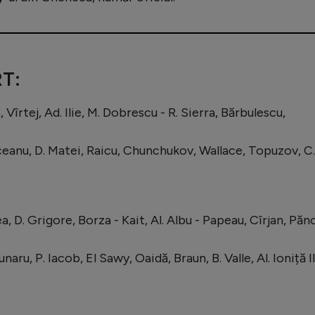
T:
, Vîrtej, Ad. Ilie, M. Dobrescu - R. Sierra, Bărbulescu,
ceanu, D. Matei, Raicu, Chunchukov, Wallace, Topuzov, C.
a, D. Grigore, Borza - Kait, Al. Albu - Papeau, Cîrjan, Păn
ru, P. Iacob, El Sawy, Oaidă, Braun, B. Valle, Al. Ioniță II