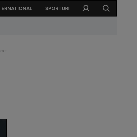
TERNATIONAL
SPORTURI
acest sezon: ”Mă surprinde că nu arătăm cum trebuie” Toate rea