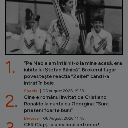
1.
”Pe Nadia am întâlnit-o la mine acasă, era
iubita lui Ștefan Bănică”. Brokerul fugar
povestește reacția ”Zeiței” când i-a
intrat în baie
Special
| 06 August 2026, 19:59
2.
Cine e românul invitat de Cristiano
Ronaldo la nunta cu Georgina: ”Sunt
prieteni foarte buni”
Diverse
| 08 August 2026, 11:45
CFR Cluj și-a ales noul antrenor!