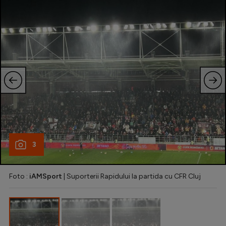
Natație
Formula 1
Gimnastică
Auto
Rugby
Ciclism
Alte sporturi
JO 2024
3
JO 2026
Foto :
iAMSport
| Suporterii Rapidului la partida cu CFR Cluj