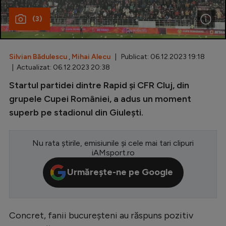
Special
(3)
Diverse
Inedit
Silvian Bădulescu
,
Mihai Alecu
| Publicat: 06.12.2023 19:18
| Actualizat: 06.12.2023 20:38
Clasamente
Startul partidei dintre Rapid și CFR Cluj, din
grupele Cupei României, a adus un moment
superb pe stadionul din Giulești.
Champions League
Nu rata știrile, emisiunile și cele mai tari clipuri
Europa League
iAMsport.ro
Conference League
Urmărește-ne pe Google
CM 2026
Premier League
Concret, fanii bucureșteni au răspuns pozitiv
LaLiga