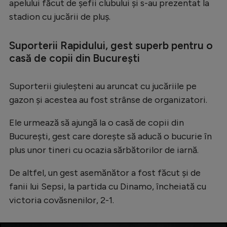
apelului făcut de șefii clubului și s-au prezentat la
Serie A
stadion cu jucării de pluș.
Bundesliga
Suporterii Rapidului, gest superb pentru o
Ligue 1
casă de copii din București
Campionate
Suporterii giuleșteni au aruncat cu jucăriile pe
Starurile fotbalului
gazon și acestea au fost strânse de organizatori.
EURO 2024
Ele urmează să ajungă la o casă de copii din
Stranieri
București, gest care dorește să aducă o bucurie în
Clasamente
plus unor tineri cu ocazia sărbătorilor de iarnă.
De altfel, un gest asemănător a fost făcut și de
fanii lui Sepsi, la partida cu Dinamo, încheiată cu
victoria covăsnenilor, 2-1.
Tenis
Handbal