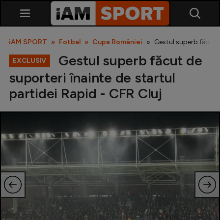
iAM SPORT
Fotbal
Cupa României
Gestul superb făcut d
Gestul superb făcut de
EXCLUSIV
suporteri înainte de startul
partidei Rapid - CFR Cluj
SuperLiga
Liga 2
Cupa României
Echipa Națională
U21
Fotbal feminin