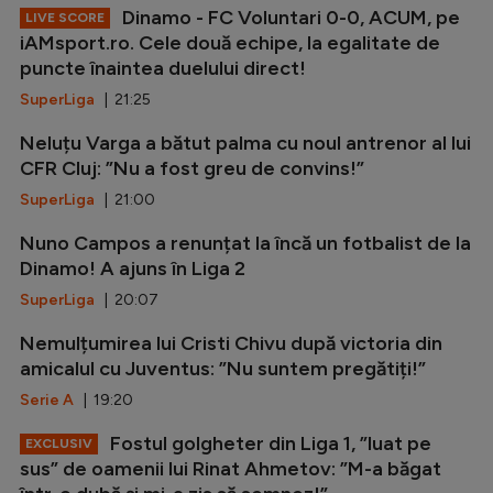
Dinamo - FC Voluntari 0-0, ACUM, pe
LIVE SCORE
iAMsport.ro. Cele două echipe, la egalitate de
puncte înaintea duelului direct!
SuperLiga
| 21:25
Neluțu Varga a bătut palma cu noul antrenor al lui
CFR Cluj: ”Nu a fost greu de convins!”
SuperLiga
| 21:00
Nuno Campos a renunțat la încă un fotbalist de la
Dinamo! A ajuns în Liga 2
SuperLiga
| 20:07
Nemulțumirea lui Cristi Chivu după victoria din
amicalul cu Juventus: ”Nu suntem pregătiți!”
Serie A
| 19:20
Fostul golgheter din Liga 1, ”luat pe
EXCLUSIV
sus” de oamenii lui Rinat Ahmetov: ”M-a băgat