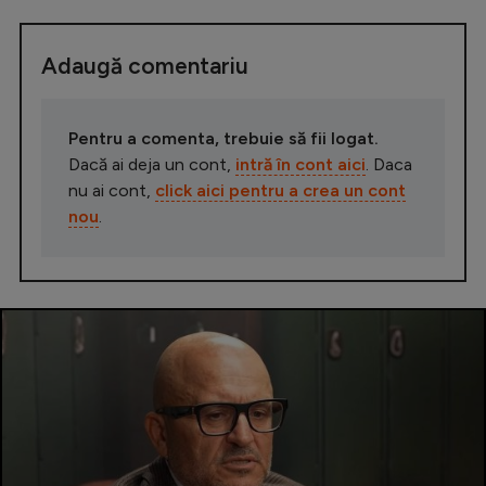
Adaugă comentariu
Pentru a comenta, trebuie să fii logat.
Dacă ai deja un cont,
intră în cont aici
. Daca
nu ai cont,
click aici pentru a crea un cont
nou
.