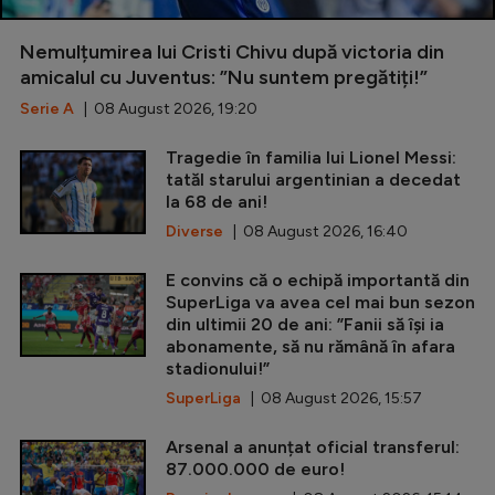
Nemulțumirea lui Cristi Chivu după victoria din
amicalul cu Juventus: ”Nu suntem pregătiți!”
Serie A
| 08 August 2026, 19:20
Tragedie în familia lui Lionel Messi:
tatăl starului argentinian a decedat
la 68 de ani!
Diverse
| 08 August 2026, 16:40
E convins că o echipă importantă din
SuperLiga va avea cel mai bun sezon
din ultimii 20 de ani: ”Fanii să își ia
abonamente, să nu rămână în afara
stadionului!”
SuperLiga
| 08 August 2026, 15:57
Arsenal a anunțat oficial transferul:
87.000.000 de euro!