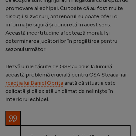
Natație
promovare al echipei. Cu toate că au fost multe
discuții și zvonuri, antrenorul nu poate oferi o
Formula 1
informație sigură și concretă în acest sens.
Gimnastică
Această incertitudine afectează moralul și
Auto
determinarea jucătorilor în pregătirea pentru
sezonul următor.
Rugby
Ciclism
Dezvăluirile făcute de GSP au adus la lumină
Alte sporturi
această problemă crucială pentru CSA Steaua, iar
reacția lui Daniel Oprița
arată că situația este
JO 2024
delicată și că există un climat de neliniște în
JO 2026
interiorul echipei.