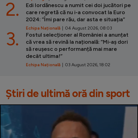
2.
Edi Iordănescu a numit cei doi jucători pe
care regretă că nu i-a convocat la Euro
2024: ”Îmi pare rău, dar asta e situația”
Echipa Națională
| 04 August 2026, 08:03
3.
Fostul selecționer al României a anunțat
că vrea să revină la națională: ”Mi-aș dori
să reușesc o performanță mai mare
decât ultima!”
Echipa Națională
| 03 August 2026, 18:02
Știri de ultimă oră din sport