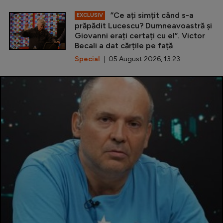
”Ce ați simțit când s-a
EXCLUSIV
prăpădit Lucescu? Dumneavoastră și
Giovanni erați certați cu el”. Victor
Becali a dat cărțile pe față
Special
| 05 August 2026, 13:23