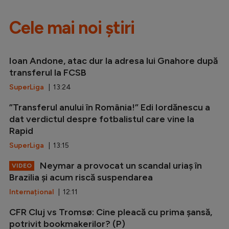
Cele mai noi știri
Ioan Andone, atac dur la adresa lui Gnahore după
transferul la FCSB
SuperLiga
| 13:24
”Transferul anului în România!” Edi Iordănescu a
dat verdictul despre fotbalistul care vine la
Rapid
SuperLiga
| 13:15
Neymar a provocat un scandal uriaș în
VIDEO
Brazilia și acum riscă suspendarea
Internațional
| 12:11
CFR Cluj vs Tromsø: Cine pleacă cu prima șansă,
potrivit bookmakerilor? (P)