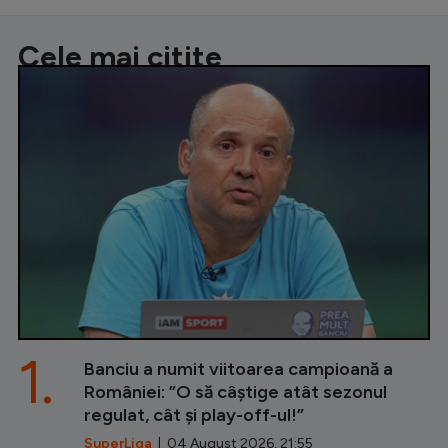
Cele mai citite
1.
Banciu a numit viitoarea campioană a
României: ”O să câștige atât sezonul
regulat, cât și play-off-ul!”
SuperLiga
| 04 August 2026, 21:55