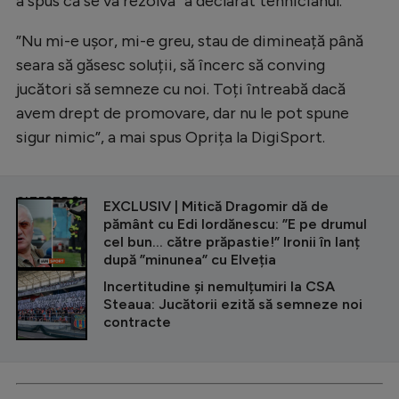
a spus că se va rezolva” a declarat tehnicianul.
”Nu mi-e ușor, mi-e greu, stau de dimineață până
seara să găsesc soluții, să încerc să conving
jucători să semneze cu noi. Toți întreabă dacă
avem drept de promovare, dar nu le pot spune
sigur nimic”, a mai spus Oprița la DigiSport.
CITEȘTE ȘI
EXCLUSIV | Mitică Dragomir dă de
pământ cu Edi Iordănescu: ”E pe drumul
cel bun... către prăpastie!” Ironii în lanț
după ”minunea” cu Elveția
Incertitudine și nemulțumiri la CSA
Steaua: Jucătorii ezită să semneze noi
contracte