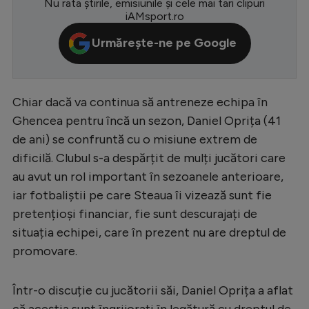
Nu rata știrile, emisiunile și cele mai tari clipuri
iAMsport.ro
Serie A
Urmărește-ne pe Google
Bundesliga
Ligue 1
Campionate
Chiar dacă va continua să antreneze echipa în
Ghencea pentru încă un sezon, Daniel Oprița (41
Starurile fotbalului
de ani) se confruntă cu o misiune extrem de
EURO 2024
dificilă. Clubul s-a despărțit de mulți jucători care
Stranieri
au avut un rol important în sezoanele anterioare,
iar fotbaliștii pe care Steaua îi vizează sunt fie
Clasamente
pretențioși financiar, fie sunt descurajați de
situația echipei, care în prezent nu are dreptul de
promovare.
Tenis
Într-o discuție cu jucătorii săi, Daniel Oprița a aflat
Handbal
că aceștia sunt îngrijorați în legătură cu dreptul de