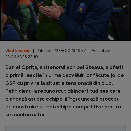
Special
Diverse
Inedit
Clasamente
Vlad Ionescu
| Publicat: 22.06.2023 19:57 | Actualizat:
22.06.2023 22:10
Daniel Oprița, antrenorul echipei Steaua, a oferit
Champions League
o primă reacție în urma dezvăluirilor făcute joi de
GSP cu privire la situația tensionată din club.
Europa League
Tehnicianul a recunoscut că incertitudinea care
Conference League
planează asupra echipei îi îngreunează procesul
de construire a unei echipe competitive pentru
CM 2026
sezonul următor.
Premier League
LaLiga