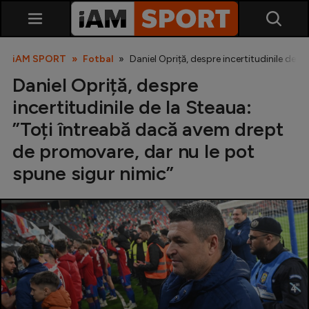
iAM SPORT
Fotbal
Daniel Opriță, despre incertitudinile de 
Daniel Opriță, despre
incertitudinile de la Steaua:
”Toți întreabă dacă avem drept
de promovare, dar nu le pot
spune sigur nimic”
SuperLiga
Liga 2
Cupa României
Echipa Națională
U21
Fotbal feminin