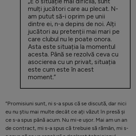
„E o situație mai dificilă, sunt
Intră în cont
mulți jucători care au plecat. N-
Creează cont
am putut să-i oprim pe unii
dintre ei, n-a depins de noi. Alți
jucători au pretenții mai mari pe
care clubul nu le poate onora.
Asta este situația la momentul
acesta. Până se rezolvă ceva cu
asocierea cu un privat, situația
este cum este în acest
moment.”
”Promisiuni sunt, ni s-a spus că se discută, dar nici
eu nu știu mai multe decât ce ați văzut în presă și
ce s-a spus până acum. Nu mi-e ușor. Mai am un an
de contract, mi s-a spus că trebuie să rămân, mi s-