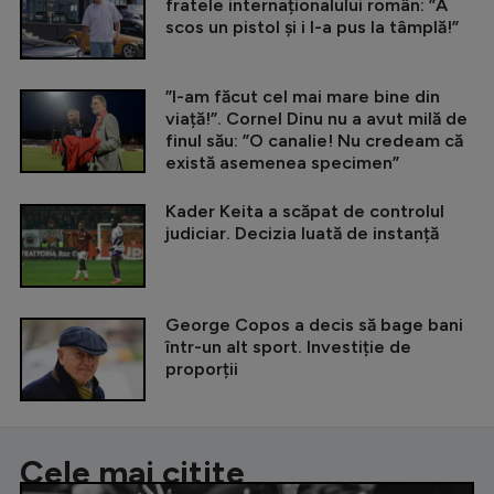
fratele internaționalului român: ”A
scos un pistol și i l-a pus la tâmplă!”
”I-am făcut cel mai mare bine din
viață!”. Cornel Dinu nu a avut milă de
finul său: ”O canalie! Nu credeam că
există asemenea specimen”
Kader Keita a scăpat de controlul
judiciar. Decizia luată de instanță
George Copos a decis să bage bani
într-un alt sport. Investiție de
proporții
Cele mai citite