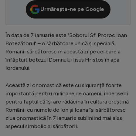
Serie A
Urmărește-ne pe Google
Bundesliga
Ligue 1
În data de 7 ianuarie este "Soborul Sf. Proroc Ioan
Campionate
Botezătorul" – o sărbătoare unică și specială.
Românii sărbătoresc în această zi pe cel care a
Starurile fotbalului
înfăptuit botezul Domnului Iisus Hristos în apa
EURO 2024
Iordanului.
Stranieri
Această zi onomastică este cu siguranță foarte
Clasamente
importantă pentru milioane de oameni, îndeosebi
pentru faptul că își are rădăcina în cultura creștină.
Românii cu numele de Ion și Ioana își sărbătoresc
ziua onomastică în 7 ianuarie subliniind mai ales
Tenis
aspecul simbolic al sărbătorii.
Handbal