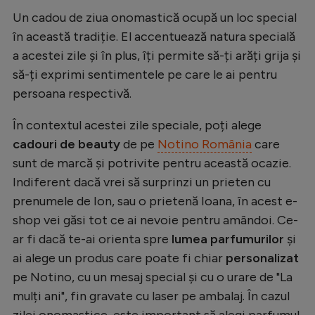
Natație
Un cadou de ziua onomastică ocupă un loc special
în această tradiție. El accentuează natura specială
Formula 1
a acestei zile și în plus, îți permite să-ți arăți grija și
Gimnastică
să-ți exprimi sentimentele pe care le ai pentru
Auto
persoana respectivă.
Rugby
În contextul acestei zile speciale, poți alege
cadouri de beauty
de pe
Notino România
care
Ciclism
sunt de marcă și potrivite pentru această ocazie.
Alte sporturi
Indiferent dacă vrei să surprinzi un prieten cu
JO 2024
prenumele de Ion, sau o prietenă Ioana, în acest e-
shop vei găsi tot ce ai nevoie pentru amândoi. Ce-
JO 2026
ar fi dacă te-ai orienta spre
lumea parfumurilor
și
ai alege un produs care poate fi chiar
personalizat
pe Notino, cu un mesaj special și cu o urare de "La
mulți ani", fin gravate cu laser pe ambalaj. În cazul
zilei onomastice, este important să alegi parfumul