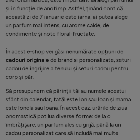
Intră în cont
și în funcție de anotimp. Astfel, ținând cont că
Creează cont
această zi de 7 ianuarie este iarna, ai putea alege
un parfum mai intens, cu arome calde, de
condimente și note floral-fructate.
În acest e-shop vei găsi nenumărate opțiuni de
cadouri originale
de brand și personalizate, seturi
cadou de îngrijire a tenului și seturi cadou pentru
corp și păr.
Să presupunem că părinții tăi au numele acestui
sfânt din calendar, tatăl este Ion sau Ioan și mama
este Ionela sau Ioana. În acest caz, urările de ziua
onomastică pot lua diverse forme: de la o
îmbrățișare, un parfum ales cu grijă, până la un
cadou personalizat care să includă mai multe