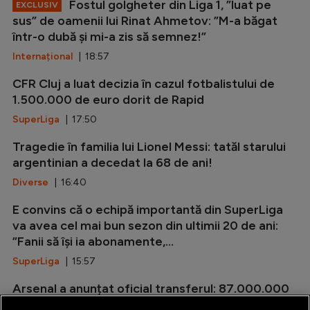
Fostul golgheter din Liga 1, ”luat pe
EXCLUSIV
sus” de oamenii lui Rinat Ahmetov: ”M-a băgat
într-o dubă și mi-a zis să semnez!”
Internațional
| 18:57
CFR Cluj a luat decizia în cazul fotbalistului de
1.500.000 de euro dorit de Rapid
SuperLiga
| 17:50
Tragedie în familia lui Lionel Messi: tatăl starului
argentinian a decedat la 68 de ani!
Diverse
| 16:40
E convins că o echipă importantă din SuperLiga
va avea cel mai bun sezon din ultimii 20 de ani:
”Fanii să își ia abonamente,...
SuperLiga
| 15:57
Arsenal a anunțat oficial transferul: 87.000.000
de euro!