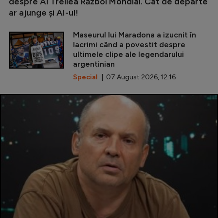
despre Al Treilea Război Mondial. Cât de departe
ar ajunge și AI-ul!
Maseurul lui Maradona a izucnit în
lacrimi când a povestit despre
ultimele clipe ale legendarului
argentinian
Special
| 07 August 2026, 12:16