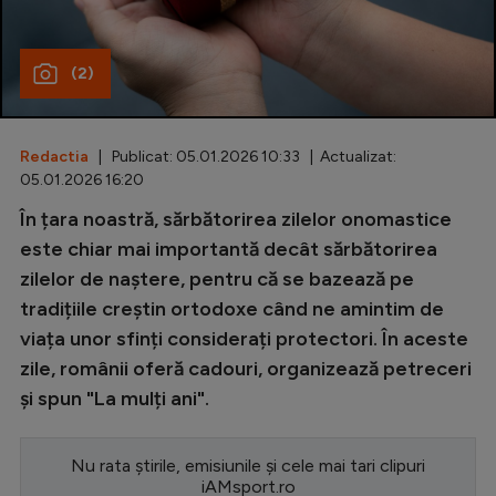
Special
(2)
Diverse
Inedit
Redactia
| Publicat: 05.01.2026 10:33 | Actualizat:
Clasamente
05.01.2026 16:20
În țara noastră, sărbătorirea zilelor onomastice
este chiar mai importantă decât sărbătorirea
zilelor de naștere, pentru că se bazează pe
Champions League
tradițiile creștin ortodoxe când ne amintim de
Europa League
viața unor sfinți considerați protectori. În aceste
Conference League
zile, românii oferă cadouri, organizează petreceri
și spun "La mulți ani".
CM 2026
Premier League
Nu rata știrile, emisiunile și cele mai tari clipuri
LaLiga
iAMsport.ro