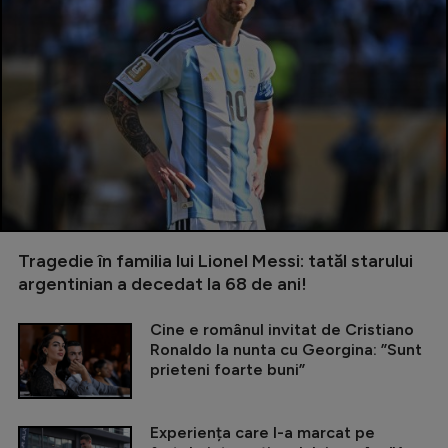
Tragedie în familia lui Lionel Messi: tatăl starului
argentinian a decedat la 68 de ani!
Cine e românul invitat de Cristiano
Ronaldo la nunta cu Georgina: ”Sunt
prieteni foarte buni”
Experiența care l-a marcat pe