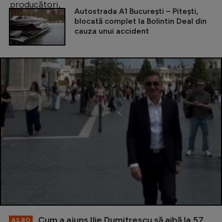
Autostrada A1 București – Pitești,
blocată complet la Bolintin Deal din
cauza unui accident
Cum a ajuns Ilie Dumitrescu să aibă la 57
AS.RO