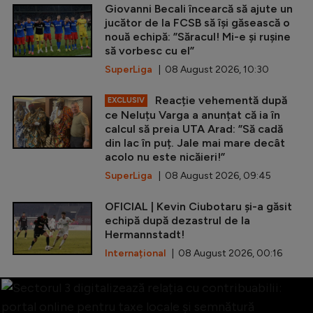
Giovanni Becali încearcă să ajute un
jucător de la FCSB să își găsească o
nouă echipă: ”Săracul! Mi-e și rușine
să vorbesc cu el”
SuperLiga
| 08 August 2026, 10:30
Reacție vehementă după
EXCLUSIV
ce Neluțu Varga a anunțat că ia în
calcul să preia UTA Arad: ”Să cadă
din lac în puț. Jale mai mare decât
acolo nu este nicăieri!”
SuperLiga
| 08 August 2026, 09:45
OFICIAL | Kevin Ciubotaru și-a găsit
echipă după dezastrul de la
Hermannstadt!
Internațional
| 08 August 2026, 00:16