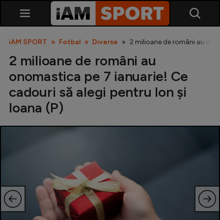
iAM SPORT
Fotbal
Diverse
2 milioane de români au onoma
2 milioane de români au
onomastica pe 7 ianuarie! Ce
cadouri să alegi pentru Ion și
Ioana (P)
SuperLiga
Liga 2
Cupa României
Echipa Națională
U21
Fotbal feminin