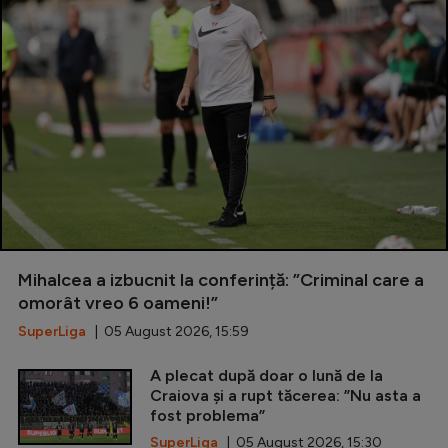
Mihalcea a izbucnit la conferință: ”Criminal care a
omorât vreo 6 oameni!”
SuperLiga
| 05 August 2026, 15:59
A plecat după doar o lună de la
Craiova și a rupt tăcerea: ”Nu asta a
fost problema”
SuperLiga
| 05 August 2026, 15:30