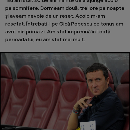
”Eu am stat 20 de ani înainte de a ajunge acolo
pe somnifere. Dormeam două, trei ore pe noapte
şi aveam nevoie de un reset. Acolo m-am
resetat. Întrebați-l pe Gică Popescu ce tonus am
avut din prima zi. Am stat împreună în toată
perioada lui, eu am stat mai mult.