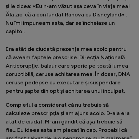
şi le zicea: «Eu n-am văzut aşa ceva în viaţa mea!
Ăla zici că a confundat Rahova cu Disneyland» .
Nu îmi impuneam asta, dar se încheiase un
capitol.
Era atât de ciudată prezenţa mea acolo pentru
că aveam faptele prescrise. Direcţia Naţională
Anticorupţie, balaur care sperie pe toată lumea
coruptibilă, ceruse achitarea mea. În dosar, DNA
ceruse pedepse cu executare şi suspendare
pentru şapte din opt şi achitarea unui inculpat.
Completul a considerat că nu trebuie să
calculeze prescripţia şi am ajuns acolo. D-aia era
atât de ciudat. M-am gândit că aşa trebuie să
fie...Cu ideea asta am plecat în cap. Probabil că
am fost salvat de la o nenorocire mult mai mare”
,