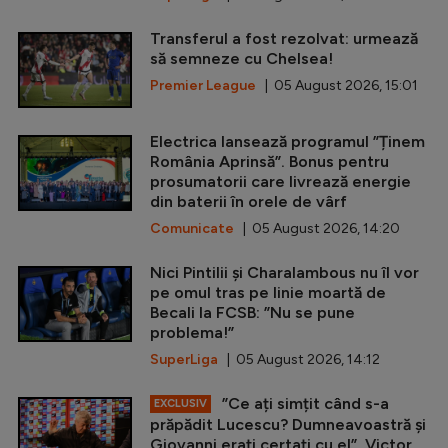
Transferul a fost rezolvat: urmează
să semneze cu Chelsea!
Premier League
| 05 August 2026, 15:01
Electrica lansează programul ”Ținem
România Aprinsă”. Bonus pentru
prosumatorii care livrează energie
din baterii în orele de vârf
Comunicate
| 05 August 2026, 14:20
Nici Pintilii și Charalambous nu îl vor
pe omul tras pe linie moartă de
Becali la FCSB: ”Nu se pune
problema!”
SuperLiga
| 05 August 2026, 14:12
”Ce ați simțit când s-a
EXCLUSIV
prăpădit Lucescu? Dumneavoastră și
Giovanni erați certați cu el”. Victor