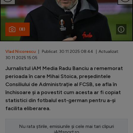
Special
Diverse
(8)
Inedit
Clasamente
Vlad Nicorescu
| Publicat: 30.11.2025 08:44 | Actualizat:
30.11.2025 15:05
Jurnalistul iAM Media Radu Banciu a rememorat
Champions League
perioada în care Mihai Stoica, președintele
Consiliului de Administrație al FCSB, se afla în
Europa League
închisoare și a povestit cum acesta ar fi copiat
Conference League
statistici din fotbalul est-german pentru a-și
facilita eliberarea.
CM 2026
Premier League
Nu rata știrile, emisiunile și cele mai tari clipuri
LaLiga
iAMsport.ro