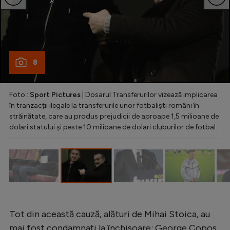
Natație
Formula 1
Gimnastică
8
Auto
Rugby
Foto :
Sport Pictures
| Dosarul Transferurilor vizează implicarea
Ciclism
în tranzacții ilegale la transferurile unor fotbaliști români în
străinătate, care au produs prejudicii de aproape 1,5 milioane de
Alte sporturi
dolari statului și peste 10 milioane de dolari cluburilor de fotbal.
JO 2024
JO 2026
Tot din această cauză, alături de Mihai Stoica, au
mai fost condamnați la închisoare: George Copos,