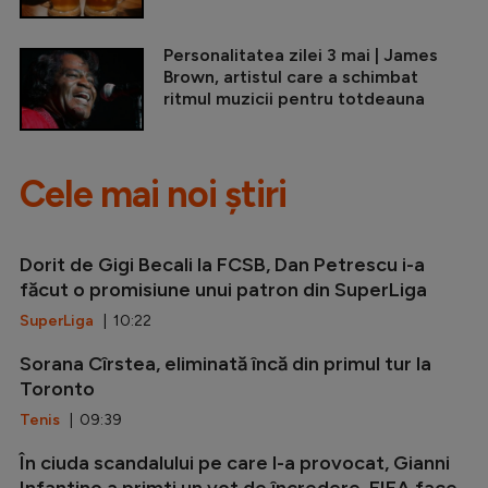
Personalitatea zilei 3 mai | James
Brown, artistul care a schimbat
ritmul muzicii pentru totdeauna
Cele mai noi știri
Dorit de Gigi Becali la FCSB, Dan Petrescu i-a
făcut o promisiune unui patron din SuperLiga
SuperLiga
| 10:22
Sorana Cîrstea, eliminată încă din primul tur la
Toronto
Tenis
| 09:39
În ciuda scandalului pe care l-a provocat, Gianni
Infantino a primti un vot de încredere. FIFA face