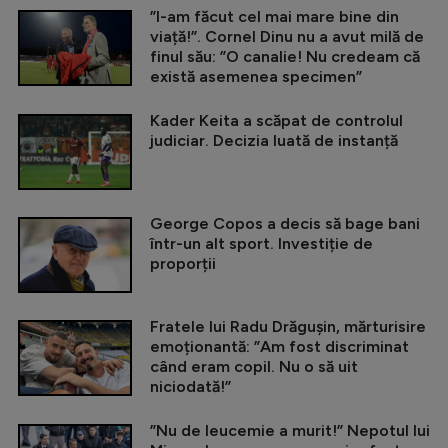
”I-am făcut cel mai mare bine din
viață!”. Cornel Dinu nu a avut milă de
finul său: ”O canalie! Nu credeam că
există asemenea specimen”
Kader Keita a scăpat de controlul
judiciar. Decizia luată de instanță
George Copos a decis să bage bani
într-un alt sport. Investiție de
proporții
Fratele lui Radu Drăgușin, mărturisire
emoționantă: ”Am fost discriminat
când eram copil. Nu o să uit
niciodată!”
”Nu de leucemie a murit!” Nepotul lui