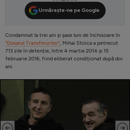
Serie A
Urmărește-ne pe Google
Bundesliga
Ligue 1
Condamnat la trei ani și șase luni de închisoare în
Campionate
”Dosarul Transferurilor”
, Mihai Stoica a petrecut
713 zile în detenție, între 4 martie 2014 și 15
Starurile fotbalului
februarie 2016, fiind eliberat condiționat după doi
EURO 2024
ani.
Stranieri
Clasamente
Tenis
Handbal