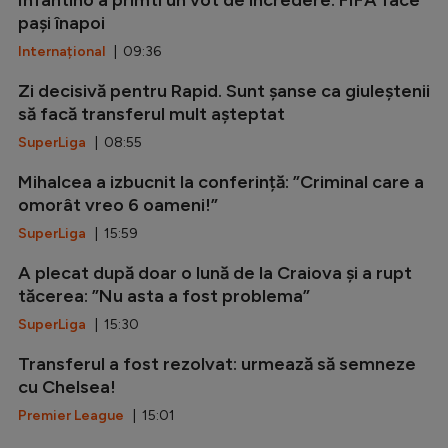
pași înapoi
Internațional
| 09:36
Zi decisivă pentru Rapid. Sunt șanse ca giuleștenii
să facă transferul mult așteptat
SuperLiga
| 08:55
Mihalcea a izbucnit la conferință: ”Criminal care a
omorât vreo 6 oameni!”
SuperLiga
| 15:59
A plecat după doar o lună de la Craiova și a rupt
tăcerea: ”Nu asta a fost problema”
SuperLiga
| 15:30
Transferul a fost rezolvat: urmează să semneze
cu Chelsea!
Premier League
| 15:01