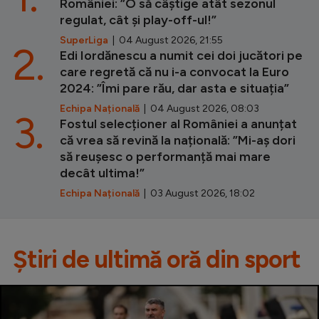
României: ”O să câștige atât sezonul
regulat, cât și play-off-ul!”
SuperLiga
| 04 August 2026, 21:55
2.
Edi Iordănescu a numit cei doi jucători pe
care regretă că nu i-a convocat la Euro
2024: ”Îmi pare rău, dar asta e situația”
Echipa Națională
| 04 August 2026, 08:03
3.
Fostul selecționer al României a anunțat
că vrea să revină la națională: ”Mi-aș dori
să reușesc o performanță mai mare
decât ultima!”
Echipa Națională
| 03 August 2026, 18:02
Știri de ultimă oră din sport