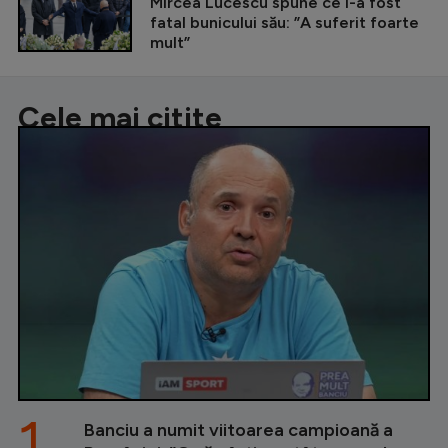
Mircea Lucescu spune ce i-a fost
fatal bunicului său: ”A suferit foarte
mult”
Cele mai citite
1.
Banciu a numit viitoarea campioană a