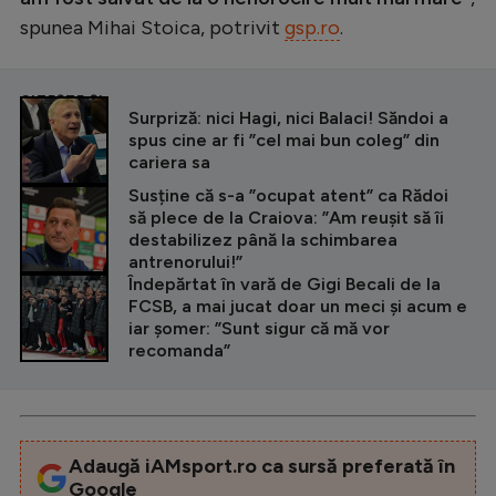
spunea Mihai Stoica, potrivit
gsp.ro
.
CITEȘTE ȘI
Surpriză: nici Hagi, nici Balaci! Săndoi a
spus cine ar fi ”cel mai bun coleg” din
cariera sa
Susține că s-a ”ocupat atent” ca Rădoi
să plece de la Craiova: ”Am reușit să îi
destabilizez până la schimbarea
antrenorului!”
Îndepărtat în vară de Gigi Becali de la
FCSB, a mai jucat doar un meci și acum e
iar șomer: ”Sunt sigur că mă vor
recomanda”
Adaugă iAMsport.ro ca sursă preferată în
Google