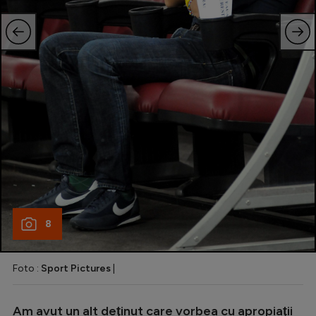
8
Foto :
Sport Pictures
|
Am avut un alt deţinut care vorbea cu apropiaţii