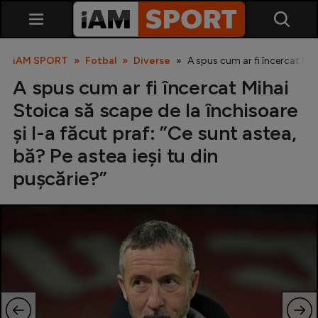
iAM SPORT
Fotbal
Diverse
A spus cum ar fi încercat Miha
A spus cum ar fi încercat Mihai
Stoica să scape de la închisoare
și l-a făcut praf: ”Ce sunt astea,
bă? Pe astea ieși tu din
pușcărie?”
SuperLiga
Liga 2
Cupa României
Echipa Națională
U21
Fotbal feminin