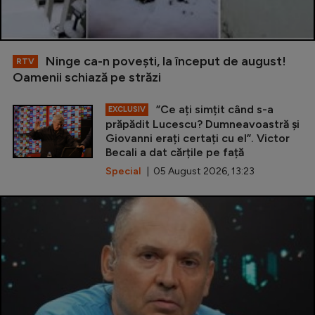
Ninge ca-n povești, la început de august!
RTV
Oamenii schiază pe străzi
”Ce ați simțit când s-a
EXCLUSIV
prăpădit Lucescu? Dumneavoastră și
Giovanni erați certați cu el”. Victor
Becali a dat cărțile pe față
Special
| 05 August 2026, 13:23