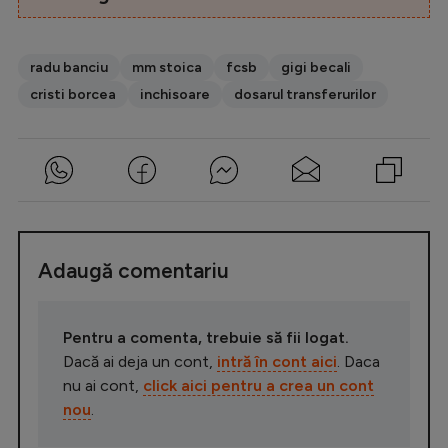
radu banciu
mm stoica
fcsb
gigi becali
cristi borcea
inchisoare
dosarul transferurilor
Adaugă comentariu
Pentru a comenta, trebuie să fii logat.
Dacă ai deja un cont,
intră în cont aici
. Daca
nu ai cont,
click aici pentru a crea un cont
nou
.