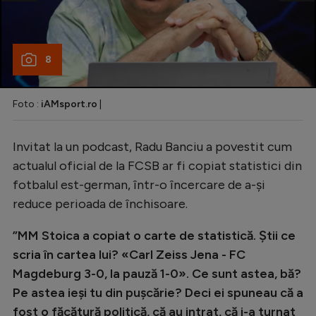
8
Foto :
iAMsport.ro
|
Invitat la un podcast, Radu Banciu a povestit cum
actualul oficial de la FCSB ar fi copiat statistici din
fotbalul est-german, într-o încercare de a-și
reduce perioada de închisoare.
”MM Stoica a copiat o carte de statistică. Știi ce
scria în cartea lui? «Carl Zeiss Jena - FC
Magdeburg 3-0, la pauză 1-0». Ce sunt astea, bă?
Pe astea ieși tu din pușcărie? Deci ei spuneau că a
fost o făcătură politică, că au intrat, că i-a turnat