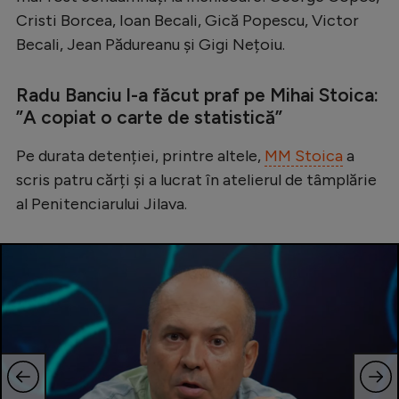
Intră în cont
Cristi Borcea, Ioan Becali, Gică Popescu, Victor
Creează cont
Becali, Jean Pădureanu și Gigi Nețoiu.
Radu Banciu l-a făcut praf pe Mihai Stoica:
”A copiat o carte de statistică”
Pe durata detenției, printre altele,
MM Stoica
a
scris patru cărți și a lucrat în atelierul de tâmplărie
al Penitenciarului Jilava.