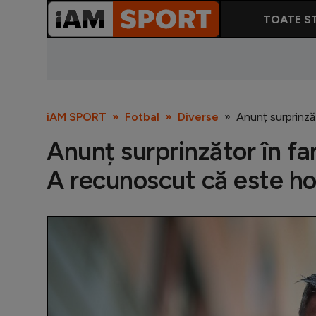
TOATE ST
iAM SPORT
Fotbal
Diverse
Anunț surprinză
Anunț surprinzător în fa
A recunoscut că este h