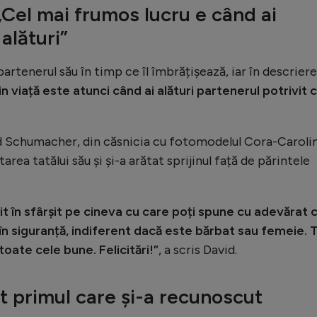
Cel mai frumos lucru e când ai
alături”
artenerul său în timp ce îl îmbrățișează, iar în descriere
n viață este atunci când ai alături partenerul potrivit 
id Schumacher, din căsnicia cu fotomodelul Cora-Caroli
ea tatălui său și și-a arătat sprijinul față de părintele
sit în sfârșit pe cineva cu care poți spune cu adevărat 
i în siguranță, indiferent dacă este bărbat sau femeie. 
toate cele bune. Felicitări!”
, a scris David.
st primul care și-a recunoscut