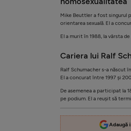
homosexualitatea
Mike Beuttler a fost singurul p
orientarea sexuală. El a concur
El a murit în 1988, la vârsta 
Cariera lui Ralf S
Ralf Schumacher s-a născut î
El a concurat între 1997 și 20
De asemenea a participat la 182
pe podium. El a reușit să term
Adaugă i