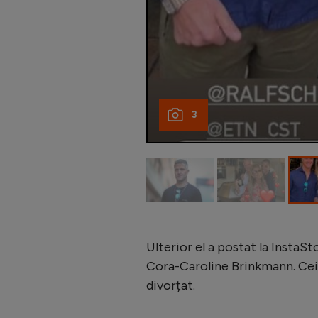
3
Ulterior el a postat la InstaSto
Cora-Caroline Brinkmann. Cei 
divorțat.