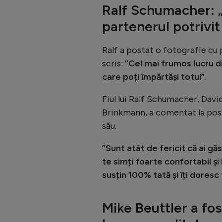
Ralf Schumacher: „
partenerul potrivit 
Ralf a postat o fotografie cu p
scris:
”Cel mai frumos lucru di
care poți împărtăși totul”
.
Fiul lui Ralf Schumacher, Dav
Brinkmann, a comentat la postar
său.
”Sunt atât de fericit că ai gă
te simți foarte confortabil ș
susțin 100% tată și îți doresc 
Mike Beuttler a fo