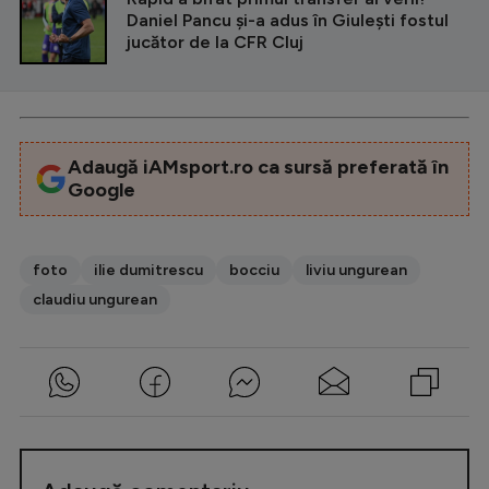
Daniel Pancu și-a adus în Giulești fostul
jucător de la CFR Cluj
Adaugă iAMsport.ro ca sursă preferată în
Google
foto
ilie dumitrescu
bocciu
liviu ungurean
claudiu ungurean