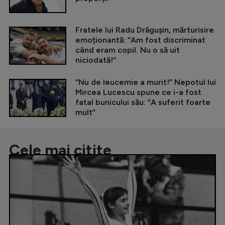
Fratele lui Radu Drăgușin, mărturisire
emoționantă: ”Am fost discriminat
când eram copil. Nu o să uit
niciodată!”
”Nu de leucemie a murit!” Nepotul lui
Mircea Lucescu spune ce i-a fost
fatal bunicului său: ”A suferit foarte
mult”
Cele mai citite