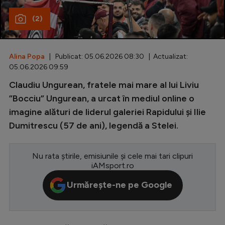
Special
(2)
Diverse
Inedit
Alina Popa
| Publicat: 05.06.2026 08:30 | Actualizat:
05.06.2026 09:59
Clasamente
Claudiu Ungurean, fratele mai mare al lui Liviu
”Bocciu” Ungurean, a urcat în mediul online o
imagine alături de liderul galeriei Rapidului și Ilie
Dumitrescu (57 de ani), legendă a Stelei.
Champions League
Europa League
Nu rata știrile, emisiunile și cele mai tari clipuri
Conference League
iAMsport.ro
CM 2026
Urmărește-ne pe Google
Premier League
LaLiga