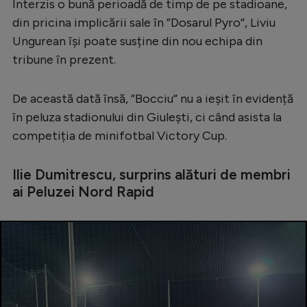
Interzis o bună perioadă de timp de pe stadioane,
Serie A
din pricina implicării sale în ”Dosarul Pyro”, Liviu
Ungurean își poate susține din nou echipa din
Bundesliga
tribune în prezent.
Ligue 1
Campionate
De această dată însă, ”Bocciu” nu a ieșit în evidență
în peluza stadionului din Giulești, ci când asista la
Starurile fotbalului
competiția de minifotbal Victory Cup.
EURO 2024
Stranieri
Ilie Dumitrescu, surprins alături de membri
ai Peluzei Nord Rapid
Clasamente
Tenis
Handbal