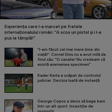
Experiența care l-a marcat pe fratele
internaționalului român: ”A scos un pistol și i l-a
pus la tâmplă!”
”I-am făcut cel mai mare bine din
viață!”. Cornel Dinu nu a avut milă de
finul său: ”O canalie! Nu credeam că
există asemenea specimen”
Kader Keita a scăpat de controlul
judiciar. Decizia luată de instanță
George Copos a decis să bage bani
într-un alt sport. Investiție de
proporții