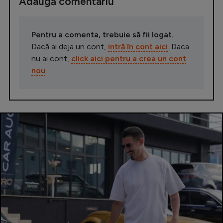
Adaugă comentariu
Pentru a comenta, trebuie să fii logat.
Dacă ai deja un cont,
intră în cont aici
. Daca
nu ai cont,
click aici pentru a crea un cont
nou
.