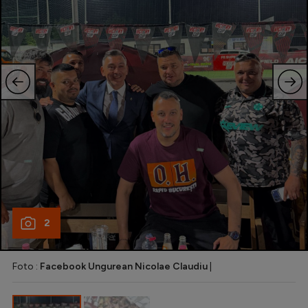
Natație
Formula 1
Gimnastică
Auto
Rugby
Ciclism
Alte sporturi
JO 2024
JO 2026
2
Foto :
Facebook Ungurean Nicolae Claudiu
|