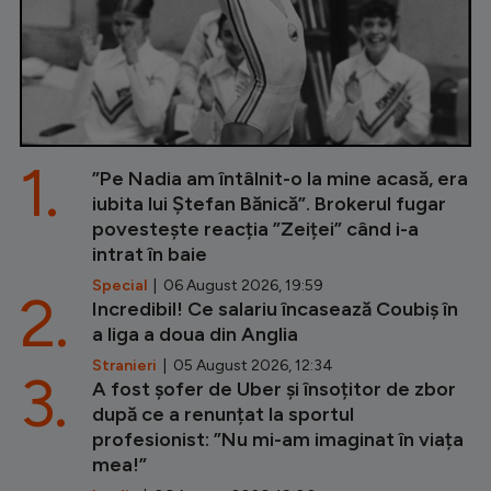
1.
”Pe Nadia am întâlnit-o la mine acasă, era
iubita lui Ștefan Bănică”. Brokerul fugar
povestește reacția ”Zeiței” când i-a
intrat în baie
Special
| 06 August 2026, 19:59
2.
Incredibil! Ce salariu încasează Coubiș în
a liga a doua din Anglia
Stranieri
| 05 August 2026, 12:34
3.
A fost șofer de Uber și însoțitor de zbor
după ce a renunțat la sportul
profesionist: ”Nu mi-am imaginat în viața
mea!”