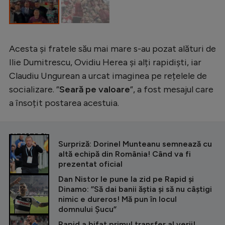
Intră în cont
Creează cont
Acesta și fratele său mai mare s-au pozat alături de
Ilie Dumitrescu, Ovidiu Herea și alți rapidiști, iar
Claudiu Ungurean a urcat imaginea pe rețelele de
socializare. ”
Seară pe valoare
”, a fost mesajul care
a însoțit postarea acestuia.
CITEȘTE ȘI
Surpriză: Dorinel Munteanu semnează cu
altă echipă din România! Când va fi
prezentat oficial
Dan Nistor le pune la zid pe Rapid și
Dinamo: ”Să dai banii ăștia și să nu câștigi
nimic e dureros! Mă pun în locul
domnului Șucu”
Rapid a bifat primul transfer al verii!