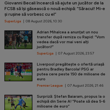
Giovanni Becali încearcă să ajute un jucător de la
FCSB să își găsească o nouă echipă: ”Săracul! Mi-e
și rușine să vorbesc cu el”
SuperLiga
| 08 August 2026, 10:30
Adrian Mihalcea a anunțat un nou
transfer după remiza cu Rapid: ”Vom
vedea dacă vor mai veni alți
jucători!”
SuperLiga
| 07 August 2026, 23:57
Liverpool pregătește o ofertă uriașă
pentru Bradley Barcola! PSG ar
putea cere peste 150 de milioane de
euro
Premier League
| 07 August 2026, 21:46
Surpriză: Ștefan Baiaram, propus la o
echipă din Serie A! ”Poate să dea 5-6
milioane de euro”