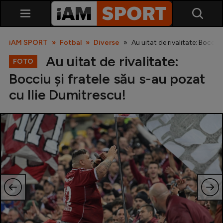
iAM SPORT
Fotbal
Diverse
Au uitat de rivalitate: Bocciu
Au uitat de rivalitate:
FOTO
Bocciu și fratele său s-au pozat
cu Ilie Dumitrescu!
SuperLiga
Liga 2
Cupa României
Echipa Națională
U21
Fotbal feminin