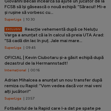
Giovanni Becali încearcă să ajute un jucător de la
FCSB să își găsească o nouă echipă: ”Săracul! Mi-e
și rușine să vorbesc cu...
SuperLiga
| 10:30
Reacție vehementă după ce Neluțu
EXCLUSIV
Varga a anunțat că ia în calcul să preia UTA Arad:
”Să cadă din lac în puț. Jale mai mare...
SuperLiga
| 09:45
OFICIAL | Kevin Ciubotaru și-a găsit echipă după
dezastrul de la Hermannstadt!
Internațional
| 00:16
Adrian Mihalcea a anunțat un nou transfer după
remiza cu Rapid: ”Vom vedea dacă vor mai veni
alți jucători!”
SuperLiga
| 23:57
Fotbalistul de la Rapid care l-a dat pe spate pe