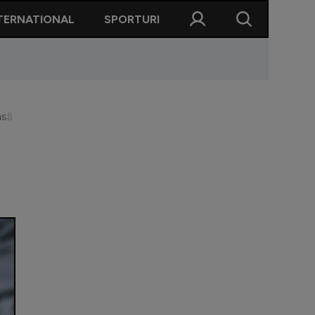
TERNATIONAL
SPORTURI
să nu are”