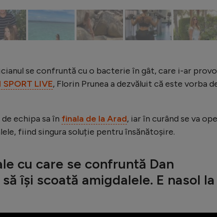
icianul se confruntă cu o bacterie în gât, care i-ar prov
AM SPORT LIVE
, Florin Prunea a dezvăluit că este vorba d
i de echipa sa în
finala de la Arad
, iar în curând se va ope
lele, fiind singura soluție pentru însănătoșire.
le cu care se confruntă Dan
să își scoată amigdalele. E nasol la