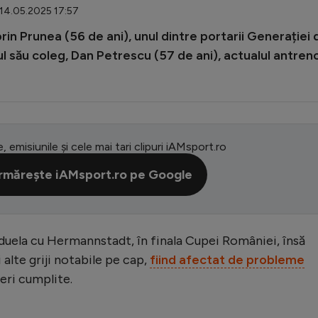
 14.05.2025 17:57
orin Prunea (56 de ani), unul dintre portarii Generației 
ul său coleg, Dan Petrescu (57 de ani), actualul antren
e, emisiunile și cele mai tari clipuri iAMsport.ro
rmărește iAMsport.ro pe Google
 duela cu Hermannstadt, în finala Cupei României, însă
 alte griji notabile pe cap,
fiind afectat de probleme
eri cumplite.