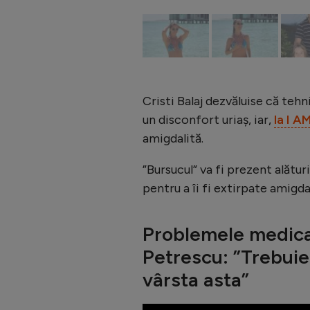
Cristi Balaj dezvăluise că tehn
un disconfort uriaș, iar,
la I 
amigdalită.
”Bursucul” va fi prezent alătur
pentru a îi fi extirpate amigda
Problemele medica
Petrescu: ”Trebuie 
vârsta asta”