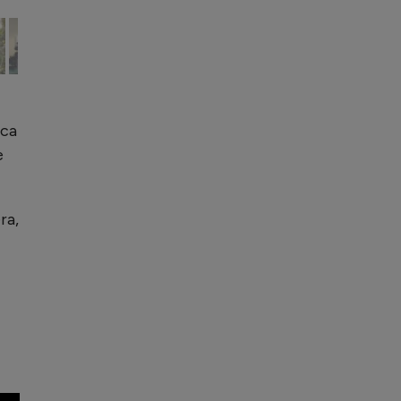
oca
e
ra,