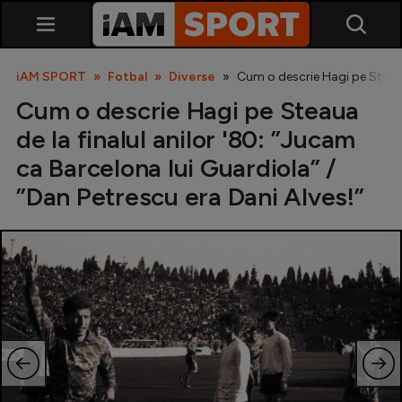
iAM SPORT
Fotbal
Diverse
Cum o descrie Hagi pe Steaua 
Cum o descrie Hagi pe Steaua
de la finalul anilor '80: ”Jucam
ca Barcelona lui Guardiola” /
”Dan Petrescu era Dani Alves!”
SuperLiga
Liga 2
Cupa României
Echipa Națională
U21
Fotbal feminin