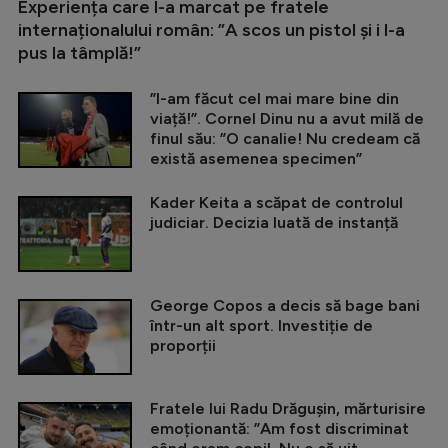
Experiența care l-a marcat pe fratele
internaționalului român: ”A scos un pistol și i l-a
pus la tâmplă!”
”I-am făcut cel mai mare bine din
viață!”. Cornel Dinu nu a avut milă de
finul său: ”O canalie! Nu credeam că
există asemenea specimen”
Kader Keita a scăpat de controlul
judiciar. Decizia luată de instanță
George Copos a decis să bage bani
într-un alt sport. Investiție de
proporții
Fratele lui Radu Drăgușin, mărturisire
emoționantă: ”Am fost discriminat