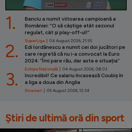
1.
Banciu a numit viitoarea campioană a
României: ”O să câștige atât sezonul
regulat, cât și play-off-ul!”
SuperLiga
| 04 August 2026, 21:55
2.
Edi Iordănescu a numit cei doi jucători pe
care regretă că nu i-a convocat la Euro
2024: ”Îmi pare rău, dar asta e situația”
Echipa Națională
| 04 August 2026, 08:03
3.
Incredibil! Ce salariu încasează Coubiș în
a liga a doua din Anglia
Stranieri
| 05 August 2026, 12:34
Știri de ultimă oră din sport