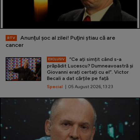
Anunţul şoc al zilei! Puţini ştiau că are
RTV
cancer
”Ce ați simțit când s-a
EXCLUSIV
prăpădit Lucescu? Dumneavoastră și
Giovanni erați certați cu el”. Victor
Becali a dat cărțile pe față
Special
| 05 August 2026, 13:23