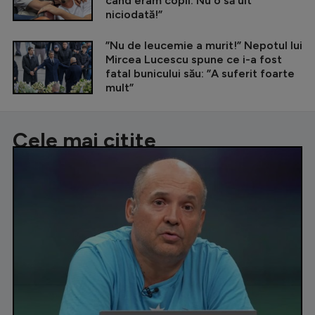
când eram copil. Nu o să uit
niciodată!”
”Nu de leucemie a murit!” Nepotul lui
Mircea Lucescu spune ce i-a fost
fatal bunicului său: ”A suferit foarte
mult”
Cele mai citite