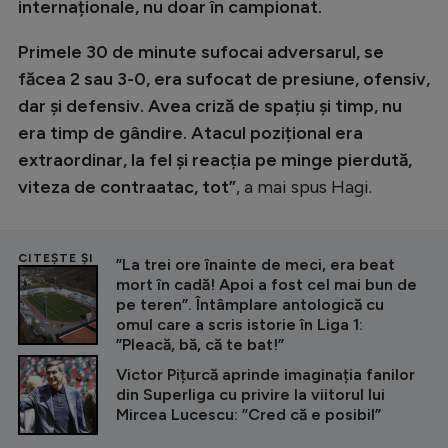
internaționale, nu doar în campionat.
Primele 30 de minute sufocai adversarul, se
făcea 2 sau 3-0, era sufocat de presiune, ofensiv,
dar și defensiv. Avea criză de spațiu și timp, nu
era timp de gândire. Atacul pozițional era
extraordinar, la fel și reacția pe minge pierdută,
viteza de contraatac, tot”
, a mai spus Hagi.
CITEȘTE ȘI
”La trei ore înainte de meci, era beat
mort în cadă! Apoi a fost cel mai bun de
pe teren”. Întâmplare antologică cu
omul care a scris istorie în Liga 1:
”Pleacă, bă, că te bat!”
Victor Pițurcă aprinde imaginația fanilor
din Superliga cu privire la viitorul lui
Mircea Lucescu: ”Cred că e posibil”