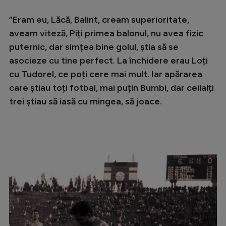
Natație
”Eram eu, Lăcă, Balint, cream superioritate,
Formula 1
aveam viteză, Piți primea balonul, nu avea fizic
puternic, dar simțea bine golul, știa să se
Gimnastică
asocieze cu tine perfect. La închidere erau Loți
Auto
cu Tudorel, ce poți cere mai mult. Iar apărarea
Rugby
care știau toți fotbal, mai puțin Bumbi, dar ceilalți
trei știau să iasă cu mingea, să joace.
Ciclism
Alte sporturi
JO 2024
JO 2026