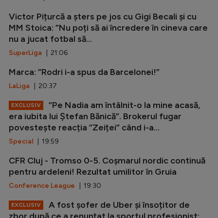
Victor Pițurcă a șters pe jos cu Gigi Becali și cu
MM Stoica: ”Nu poți să ai încredere în cineva care
nu a jucat fotbal să...
SuperLiga
| 21:06
Marca: ”Rodri i-a spus da Barcelonei!”
LaLiga
| 20:37
”Pe Nadia am întâlnit-o la mine acasă,
EXCLUSIV
era iubita lui Ștefan Bănică”. Brokerul fugar
povestește reacția ”Zeiței” când i-a...
Special
| 19:59
CFR Cluj - Tromso 0-5. Coșmarul nordic continuă
pentru ardeleni! Rezultat umilitor în Gruia
Conference League
| 19:30
A fost șofer de Uber și însoțitor de
EXCLUSIV
zbor după ce a renunțat la sportul profesionist: