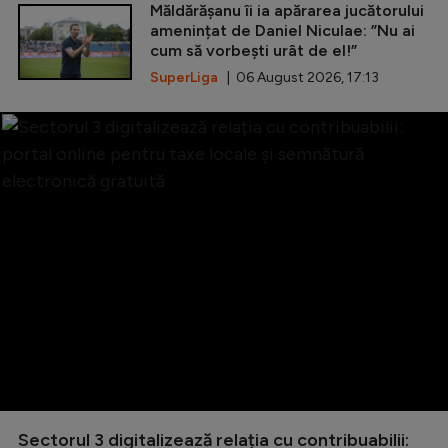
Măldărășanu îi ia apărarea jucătorului
amenințat de Daniel Niculae: ”Nu ai
cum să vorbești urât de el!”
SuperLiga
| 06 August 2026, 17:13
Sectorul 3 digitalizează relația cu contribuabilii: