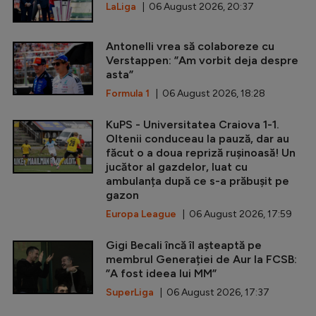
LaLiga
| 06 August 2026, 20:37
Antonelli vrea să colaboreze cu
Verstappen: ”Am vorbit deja despre
asta”
Formula 1
| 06 August 2026, 18:28
KuPS - Universitatea Craiova 1-1.
Oltenii conduceau la pauză, dar au
făcut o a doua repriză rușinoasă! Un
jucător al gazdelor, luat cu
ambulanța după ce s-a prăbușit pe
gazon
Europa League
| 06 August 2026, 17:59
Gigi Becali încă îl așteaptă pe
membrul Generației de Aur la FCSB:
”A fost ideea lui MM”
SuperLiga
| 06 August 2026, 17:37