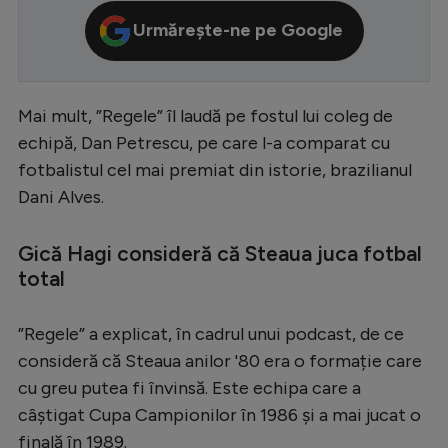
Serie A
Urmărește-ne pe Google
Bundesliga
Ligue 1
Mai mult, ”Regele” îl laudă pe fostul lui coleg de
Campionate
echipă, Dan Petrescu, pe care l-a comparat cu
fotbalistul cel mai premiat din istorie, brazilianul
Starurile fotbalului
Dani Alves.
EURO 2024
Stranieri
Gică Hagi consideră că Steaua juca fotbal
total
Clasamente
”Regele” a explicat, în cadrul unui podcast, de ce
consideră că Steaua anilor '80 era o formație care
cu greu putea fi învinsă. Este echipa care a
Tenis
câștigat Cupa Campionilor în 1986 și a mai jucat o
Handbal
finală în 1989.