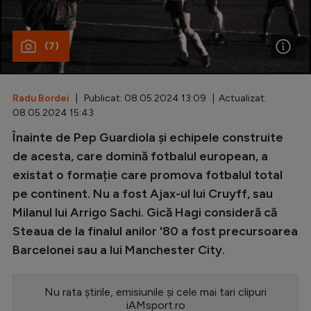
Special
(7)
Diverse
Inedit
Radu Bordei
| Publicat: 08.05.2024 13:09 | Actualizat:
Clasamente
08.05.2024 15:43
Înainte de Pep Guardiola și echipele construite
de acesta, care domină fotbalul european, a
existat o formație care promova fotbalul total
Champions League
pe continent. Nu a fost Ajax-ul lui Cruyff, sau
Europa League
Milanul lui Arrigo Sachi. Gică Hagi consideră că
Conference League
Steaua de la finalul anilor '80 a fost precursoarea
Barcelonei sau a lui Manchester City.
CM 2026
Premier League
Nu rata știrile, emisiunile și cele mai tari clipuri
LaLiga
iAMsport.ro