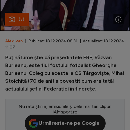
Special
(3)
Diverse
Inedit
Alex Ivan
| Publicat: 18.12.2024 08:31 | Actualizat: 18.12.2024
Clasamente
11:07
Puțină lume știe că președintele FRF, Răzvan
Burleanu, este fiul fostului fotbalist Gheorghe
Burleanu. Coleg cu acesta la CS Târgoviște, Mihai
Champions League
Stoichiță (70 de ani) a povestit cum era tatăl
Europa League
actualului șef al Federației în tinerețe.
Conference League
CM 2026
Nu rata știrile, emisiunile și cele mai tari clipuri
iAMsport.ro
Premier League
Urmărește-ne pe Google
LaLiga