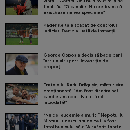
viață!”. Cornel Dinu nu a avut milă de
finul său: ”O canalie! Nu credeam că
există asemenea specimen”
Kader Keita a scăpat de controlul
judiciar. Decizia luată de instanță
George Copos a decis să bage bani
într-un alt sport. Investiție de
proporții
Fratele lui Radu Drăgușin, mărturisire
emoționantă: ”Am fost discriminat
când eram copil. Nu o să uit
niciodată!”
”Nu de leucemie a murit!” Nepotul lui
Mircea Lucescu spune ce i-a fost
fatal bunicului său: ”A suferit foarte