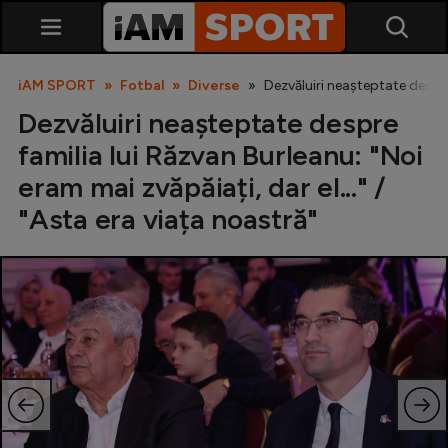
iAM SPORT
Fotbal
Diverse
Dezvăluiri neașteptate despre 
Dezvăluiri neașteptate despre
familia lui Răzvan Burleanu: "Noi
eram mai zvăpăiați, dar el..." /
"Asta era viața noastră"
SuperLiga
Liga 2
Cupa României
Echipa Națională
U21
Fotbal feminin