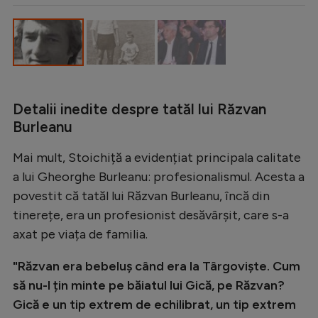
Intră în cont
Creează cont
Detalii inedite despre tatăl lui Răzvan
Burleanu
Mai mult, Stoichiță a evidențiat principala calitate
a lui Gheorghe Burleanu: profesionalismul. Acesta a
povestit că tatăl lui Răzvan Burleanu, încă din
tinerețe, era un profesionist desăvârșit, care s-a
axat pe viața de familia.
"Răzvan era bebeluș când era la Târgoviște. Cum
să nu-l țin minte pe băiatul lui Gică, pe Răzvan?
Gică e un tip extrem de echilibrat, un tip extrem