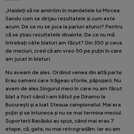
„Haideți să ne amintim în mandatele lui Mircea
Sandu cum se dirijau rezultatele și cum este
acum. De ce nu se juca la pariuri atunci? Pentru
că se știau rezultatele dinainte. De ce nu mă
întrebați câte blaturi am făcut? Din 350 și ceva
de meciuri, cred că am vreo 50 pe puțin în care
am jucat în blaturi.
Nu aveam de ales. Ordinul venea din altă parte.
Erau oameni care trăgeau sforile, păpușarii. Nu
avem de ales.Singurul meci în care nu am făcut
blat a fost când i-am bătut pe Dinamo la
București și a luat Steaua campionatul. Mai era
puțin și se întuneca și nu se mai termina meciul.
Suporterii Bacăului au spus, când mai erau 7
etape, că, gata, nu mai retrogradăm. Iar eu am