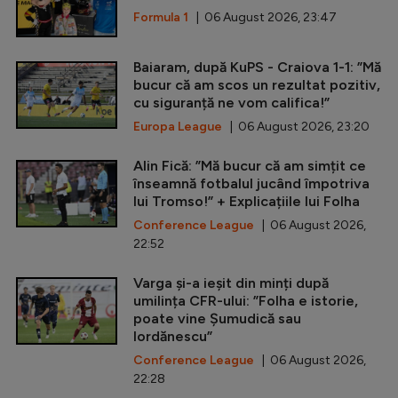
Formula 1
| 06 August 2026, 23:47
Baiaram, după KuPS - Craiova 1-1: ”Mă
bucur că am scos un rezultat pozitiv,
cu siguranță ne vom califica!”
Europa League
| 06 August 2026, 23:20
Alin Fică: ”Mă bucur că am simțit ce
înseamnă fotbalul jucând împotriva
lui Tromso!” + Explicațiile lui Folha
Conference League
| 06 August 2026,
22:52
Varga și-a ieșit din minți după
umilința CFR-ului: ”Folha e istorie,
poate vine Șumudică sau
Iordănescu”
Conference League
| 06 August 2026,
22:28