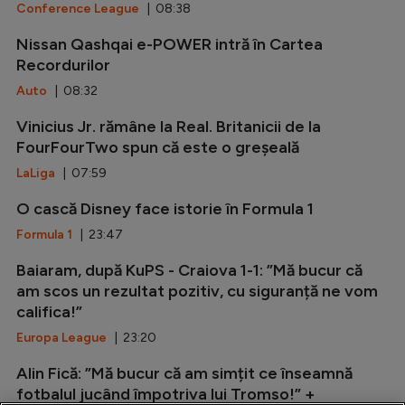
Conference League
| 08:38
Nissan Qashqai e-POWER intră în Cartea
Recordurilor
Auto
| 08:32
Vinicius Jr. rămâne la Real. Britanicii de la
FourFourTwo spun că este o greșeală
LaLiga
| 07:59
O cască Disney face istorie în Formula 1
Formula 1
| 23:47
Baiaram, după KuPS - Craiova 1-1: ”Mă bucur că
am scos un rezultat pozitiv, cu siguranță ne vom
califica!”
Europa League
| 23:20
Alin Fică: ”Mă bucur că am simțit ce înseamnă
fotbalul jucând împotriva lui Tromso!” +