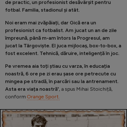
de practic, un profesionist desăvârșit pentru
fotbal. Familia, stadionul și atât.
Noi eram mai zvăpăiați, dar Gică era un
profesionist ca fotbalist. Am jucat un an de zile
împreună, până m-am întors la Progresul, am
jucat la Târgoviște. El juca mijlocaș, box-to-box, a
fost excelent. Tehnică, dăruire, inteligență în joc.
Pe vremea aia toți știau cu varza, în educația
noastră, 6 ore pe zi erau șase ore petrecute cu
mingea pe stradă, în parcări sau la antrenament.
Asta era viața noastră
", a spus Mihai Stoichiță,
conform
Orange Sport.