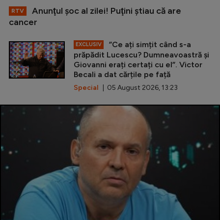
Anunţul şoc al zilei! Puţini ştiau că are
RTV
cancer
”Ce ați simțit când s-a
EXCLUSIV
prăpădit Lucescu? Dumneavoastră și
Giovanni erați certați cu el”. Victor
Becali a dat cărțile pe față
Special
| 05 August 2026, 13:23