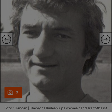
Natație
Formula 1
Gimnastică
Auto
Rugby
Ciclism
Alte sporturi
JO 2024
JO 2026
3
Foto :
Cancan
| Gheorghe Burleanu, pe vremea când era fotbalist