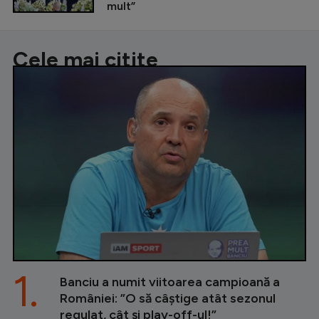
mult”
Cele mai citite
1.
Banciu a numit viitoarea campioană a
României: ”O să câștige atât sezonul
regulat, cât și play-off-ul!”