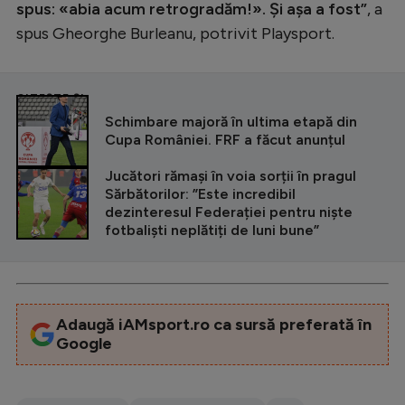
spus: «abia acum retrogradăm!». Și așa a fost”
, a
spus Gheorghe Burleanu, potrivit Playsport.
CITEȘTE ȘI
Schimbare majoră în ultima etapă din
Cupa României. FRF a făcut anunțul
Jucători rămași în voia sorții în pragul
Sărbătorilor: ”Este incredibil
dezinteresul Federației pentru niște
fotbaliști neplătiți de luni bune”
Adaugă iAMsport.ro ca sursă preferată în
Google