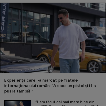
Experiența care l-a marcat pe fratele
internaționalului român: ”A scos un pistol și i l-a
pus la tâmplă!”
”I-am făcut cel mai mare bine din