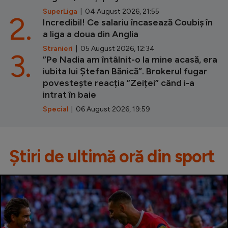
SuperLiga
| 04 August 2026, 21:55
2.
Incredibil! Ce salariu încasează Coubiș în
a liga a doua din Anglia
Stranieri
| 05 August 2026, 12:34
3.
”Pe Nadia am întâlnit-o la mine acasă, era
iubita lui Ștefan Bănică”. Brokerul fugar
povestește reacția ”Zeiței” când i-a
intrat în baie
Special
| 06 August 2026, 19:59
Știri de ultimă oră din sport