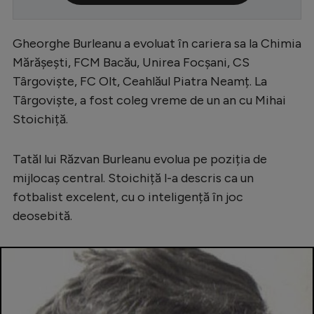
Serie A
Gheorghe Burleanu a evoluat în cariera sa la Chimia
Bundesliga
Mărășești, FCM Bacău, Unirea Focșani, CS
Ligue 1
Târgoviște, FC Olt, Ceahlăul Piatra Neamț. La
Campionate
Târgoviște, a fost coleg vreme de un an cu Mihai
Stoichiță.
Starurile fotbalului
EURO 2024
Tatăl lui Răzvan Burleanu evolua pe poziția de
Stranieri
mijlocaș central. Stoichiță l-a descris ca un
fotbalist excelent, cu o inteligență în joc
Clasamente
deosebită.
Tenis
Handbal