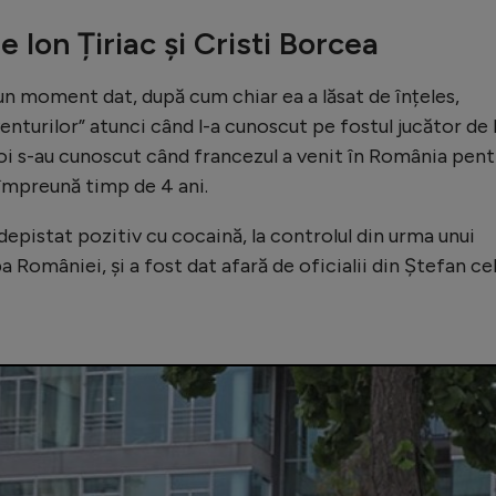
e Ion Țiriac și Cristi Borcea
 un moment dat, după cum chiar ea a lăsat de înțeles,
enturilor” atunci când l-a cunoscut pe fostul jucător de 
i s-au cunoscut când francezul a venit în România pent
împreună timp de 4 ani.
epistat pozitiv cu cocaină, la controlul din urma unui
României, și a fost dat afară de oficialii din Ștefan ce