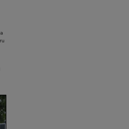
la
ru
l