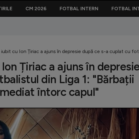
IRILE
CM 2026
FOTBAL INTERN
FOTBAL IN
iubit cu Ion Țiriac a ajuns în depresie după ce s-a cuplat cu fotb
Ion Țiriac a ajuns în depresi
balistul din Liga 1: "Bărbații
Imediat întorc capul"