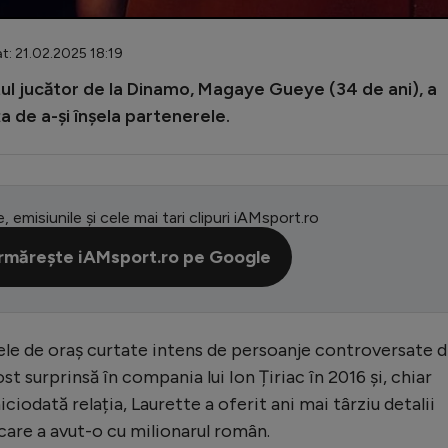
t: 21.02.2025 18:19
tul jucător de la Dinamo, Magaye Gueye (34 de ani), a
a de a-și înșela partenerele.
e, emisiunile și cele mai tari clipuri iAMsport.ro
rmărește iAMsport.ro pe Google
tele de oraș curtate intens de persoanje controversate d
t surprinsă în compania lui Ion Țiriac în 2016 și, chiar
iciodată relația, Laurette a oferit ani mai târziu detalii
are a avut-o cu milionarul român.