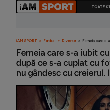
TOATE ST
iAM SPORT
Fotbal
Diverse
Femeia care s-a 
Femeia care s-a iubit cu 
după ce s-a cuplat cu fot
nu gândesc cu creierul. 