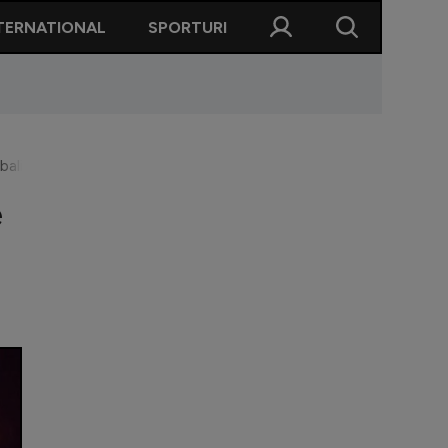
TERNATIONAL
SPORTURI
alistul din Liga 1: "Bărbații nu gândesc cu creierul. Imediat înto
e