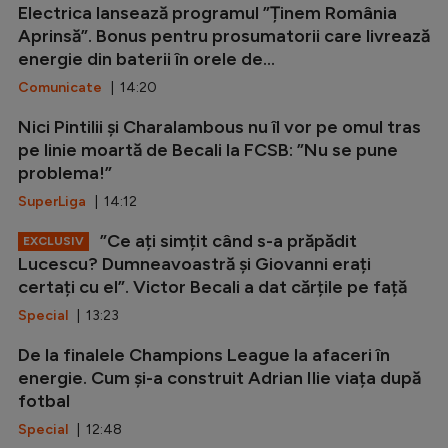
Electrica lansează programul ”Ținem România
Aprinsă”. Bonus pentru prosumatorii care livrează
energie din baterii în orele de...
Comunicate
| 14:20
Nici Pintilii și Charalambous nu îl vor pe omul tras
pe linie moartă de Becali la FCSB: ”Nu se pune
problema!”
SuperLiga
| 14:12
”Ce ați simțit când s-a prăpădit
EXCLUSIV
Lucescu? Dumneavoastră și Giovanni erați
certați cu el”. Victor Becali a dat cărțile pe față
Special
| 13:23
De la finalele Champions League la afaceri în
energie. Cum și-a construit Adrian Ilie viața după
fotbal
Special
| 12:48