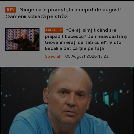
Ninge ca-n povești, la început de august!
RTV
Oamenii schiază pe străzi
”Ce ați simțit când s-a
EXCLUSIV
prăpădit Lucescu? Dumneavoastră și
Giovanni erați certați cu el”. Victor
Becali a dat cărțile pe față
Special
| 05 August 2026, 13:23