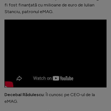
fi fost finanțată cu milioane de euro de Iulian
Natație
Stanciu, patronul eMAG.
Formula 1
Gimnastică
Auto
Rugby
Ciclism
Alte sporturi
JO 2024
JO 2026
Decebal Rădulescu:
Îl cunosc pe CEO-ul de la
eMAG.