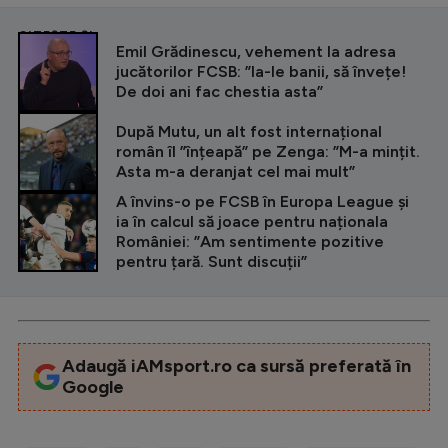
CITEȘTE ȘI
Emil Grădinescu, vehement la adresa
jucătorilor FCSB: ”Ia-le banii, să învețe!
De doi ani fac chestia asta”
După Mutu, un alt fost internațional
român îl ”înțeapă” pe Zenga: ”M-a mințit.
Asta m-a deranjat cel mai mult”
A învins-o pe FCSB în Europa League și
ia în calcul să joace pentru naționala
României: ”Am sentimente pozitive
pentru țară. Sunt discuții”
Adaugă iAMsport.ro ca sursă preferată în
Google