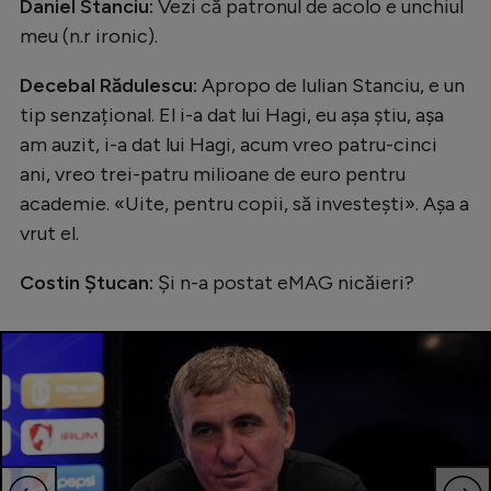
Intră în cont
Daniel Stanciu:
Vezi că patronul de acolo e unchiul
meu (n.r ironic).
Creează cont
Decebal Rădulescu:
Apropo de Iulian Stanciu, e un
tip senzațional. El i-a dat lui Hagi, eu așa știu, așa
am auzit, i-a dat lui Hagi, acum vreo patru-cinci
ani, vreo trei-patru milioane de euro pentru
academie. «Uite, pentru copii, să investești». Așa a
vrut el.
Costin Ștucan:
Și n-a postat eMAG nicăieri?