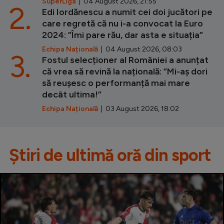
SuperLiga
| 04 August 2026, 21:55
2.
Edi Iordănescu a numit cei doi jucători pe
care regretă că nu i-a convocat la Euro
2024: ”Îmi pare rău, dar asta e situația”
Echipa Națională
| 04 August 2026, 08:03
3.
Fostul selecționer al României a anunțat
că vrea să revină la națională: ”Mi-aș dori
să reușesc o performanță mai mare
decât ultima!”
Echipa Națională
| 03 August 2026, 18:02
Știri de ultimă oră din sport