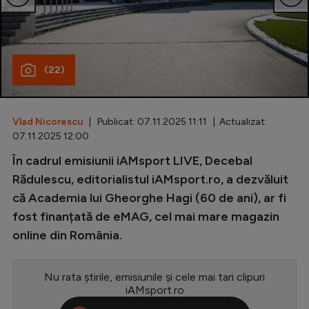
Special
Diverse
(22)
Inedit
Clasamente
Vlad Nicorescu
| Publicat: 07.11.2025 11:11 | Actualizat:
07.11.2025 12:00
În cadrul emisiunii iAMsport LIVE, Decebal
Champions League
Rădulescu, editorialistul iAMsport.ro, a dezvăluit
că Academia lui Gheorghe Hagi (60 de ani), ar fi
Europa League
fost finanțată de eMAG, cel mai mare magazin
Conference League
online din România.
CM 2026
Nu rata știrile, emisiunile și cele mai tari clipuri
Premier League
iAMsport.ro
LaLiga