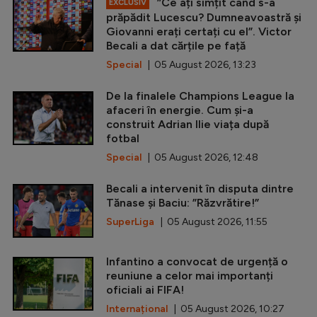
”Ce ați simțit când s-a
EXCLUSIV
prăpădit Lucescu? Dumneavoastră și
Giovanni erați certați cu el”. Victor
Becali a dat cărțile pe față
Special
| 05 August 2026, 13:23
De la finalele Champions League la
afaceri în energie. Cum și-a
construit Adrian Ilie viața după
fotbal
Special
| 05 August 2026, 12:48
Becali a intervenit în disputa dintre
Tănase și Baciu: ”Răzvrătire!”
SuperLiga
| 05 August 2026, 11:55
Infantino a convocat de urgență o
reuniune a celor mai importanți
oficiali ai FIFA!
Internațional
| 05 August 2026, 10:27