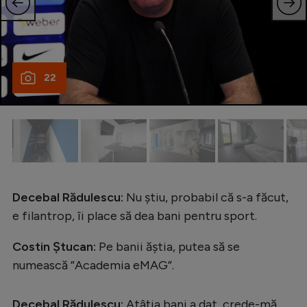
22
Decebal Rădulescu:
Nu știu, probabil că s-a făcut,
e filantrop, îi place să dea bani pentru sport.
Costin Ștucan:
Pe banii ăștia, putea să se
numească ”Academia eMAG”.
Decebal Rădulescu:
Atâția bani a dat, crede-mă,