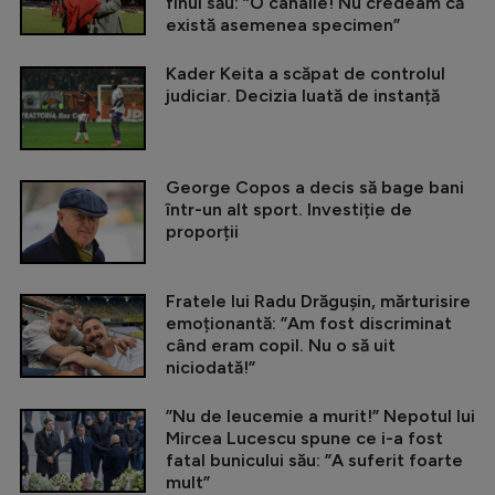
finul său: ”O canalie! Nu credeam că
există asemenea specimen”
Kader Keita a scăpat de controlul
judiciar. Decizia luată de instanță
George Copos a decis să bage bani
într-un alt sport. Investiție de
proporții
Fratele lui Radu Drăgușin, mărturisire
emoționantă: ”Am fost discriminat
când eram copil. Nu o să uit
niciodată!”
”Nu de leucemie a murit!” Nepotul lui
Mircea Lucescu spune ce i-a fost
fatal bunicului său: ”A suferit foarte
mult”