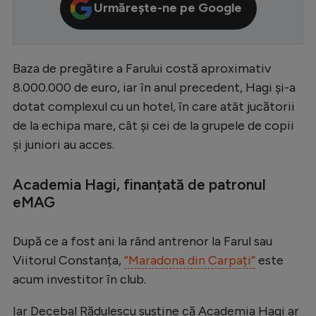
Urmărește-ne pe Google
Serie A
Bundesliga
Baza de pregătire a Farului costă aproximativ
Ligue 1
8.000.000 de euro, iar în anul precedent, Hagi și-a
Campionate
dotat complexul cu un hotel, în care atât jucătorii
Starurile fotbalului
de la echipa mare, cât și cei de la grupele de copii
și juniori au acces.
EURO 2024
Stranieri
Academia Hagi, finanțată de patronul
eMAG
Clasamente
După ce a fost ani la rând antrenor la Farul sau
Viitorul Constanța,
”Maradona din Carpați”
este
Tenis
acum investitor în club.
Handbal
Iar Decebal Rădulescu susține că Academia Hagi ar