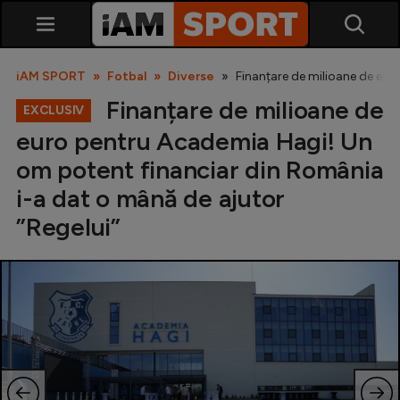
iAM SPORT
Fotbal
Diverse
Finanțare de milioane de eur
Finanțare de milioane de
EXCLUSIV
euro pentru Academia Hagi! Un
om potent financiar din România
i-a dat o mână de ajutor
”Regelui”
SuperLiga
Liga 2
Cupa României
Echipa Națională
U21
Fotbal feminin