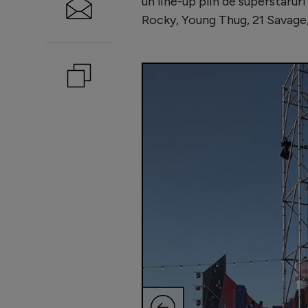
un line-up plin de superstaruri
Rocky, Young Thug, 21 Savage,