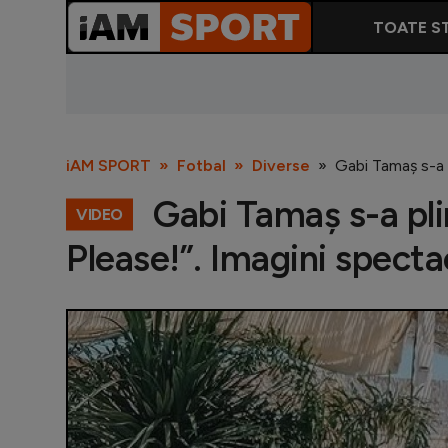
TOATE ST
iAM SPORT
Fotbal
Diverse
Gabi Tamaș s-a p
Gabi Tamaș s-a pli
VIDEO
Please!”. Imagini specta