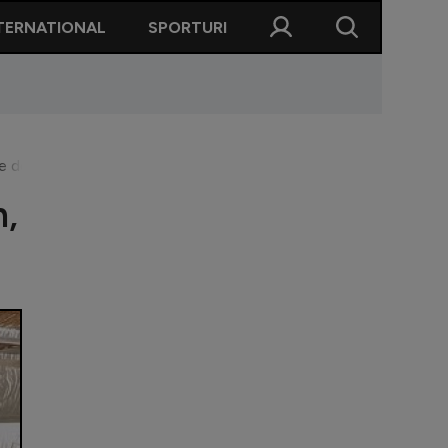
TERNATIONAL
SPORTURI
 de pe litoral
h,