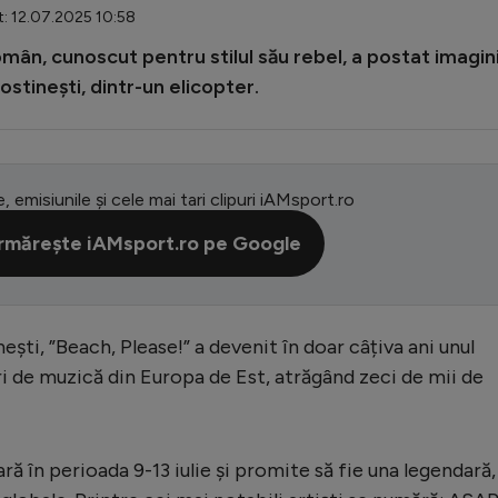
t: 12.07.2025 10:58
omân, cunoscut pentru stilul său rebel, a postat imagin
ostinești, dintr-un elicopter.
e, emisiunile și cele mai tari clipuri iAMsport.ro
rmărește iAMsport.ro pe Google
ști, ”Beach, Please!” a devenit în doar câțiva ani unul
ri de muzică din Europa de Est, atrăgând zeci de mii de
ră în perioada 9-13 iulie și promite să fie una legendară,