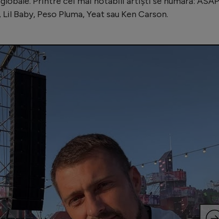
 globale. Printre cei mai notabili artiști se numără: ASA
 Lil Baby, Peso Pluma, Yeat sau Ken Carson.