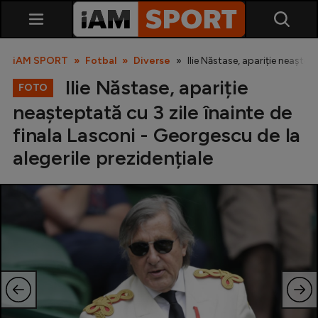
iAM SPORT
Fotbal
Diverse
Ilie Năstase, apariție neaștep
Ilie Năstase, apariție
FOTO
neașteptată cu 3 zile înainte de
finala Lasconi - Georgescu de la
alegerile prezidențiale
SuperLiga
Liga 2
Cupa României
Echipa Națională
U21
Fotbal feminin