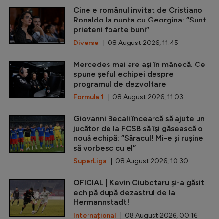
Cine e românul invitat de Cristiano
Ronaldo la nunta cu Georgina: ”Sunt
prieteni foarte buni”
Diverse
| 08 August 2026, 11:45
Mercedes mai are ași în mânecă. Ce
spune șeful echipei despre
programul de dezvoltare
Formula 1
| 08 August 2026, 11:03
Giovanni Becali încearcă să ajute un
jucător de la FCSB să își găsească o
nouă echipă: ”Săracul! Mi-e și rușine
să vorbesc cu el”
SuperLiga
| 08 August 2026, 10:30
OFICIAL | Kevin Ciubotaru și-a găsit
echipă după dezastrul de la
Hermannstadt!
Internațional
| 08 August 2026, 00:16