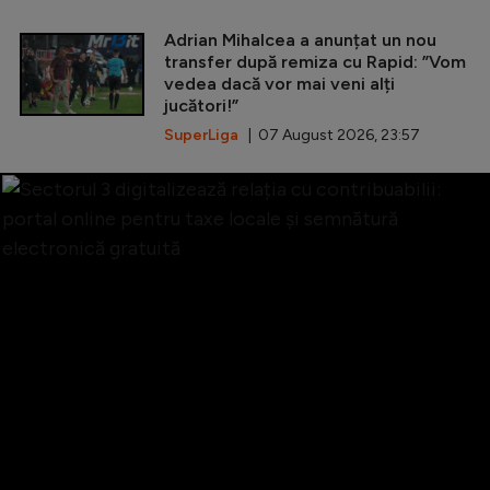
Adrian Mihalcea a anunțat un nou
transfer după remiza cu Rapid: ”Vom
vedea dacă vor mai veni alți
jucători!”
SuperLiga
| 07 August 2026, 23:57