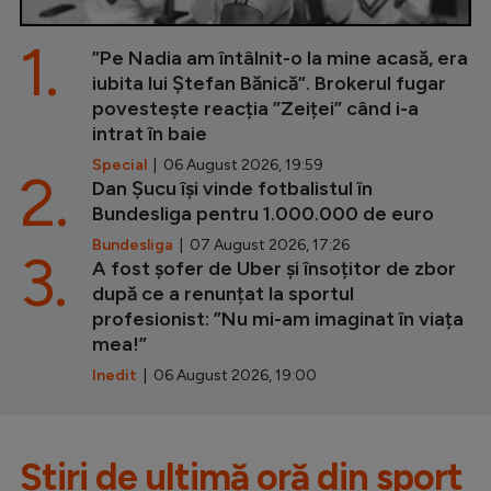
1.
”Pe Nadia am întâlnit-o la mine acasă, era
iubita lui Ștefan Bănică”. Brokerul fugar
povestește reacția ”Zeiței” când i-a
intrat în baie
Special
| 06 August 2026, 19:59
2.
Dan Șucu își vinde fotbalistul în
Bundesliga pentru 1.000.000 de euro
Bundesliga
| 07 August 2026, 17:26
3.
A fost șofer de Uber și însoțitor de zbor
după ce a renunțat la sportul
profesionist: ”Nu mi-am imaginat în viața
mea!”
Inedit
| 06 August 2026, 19:00
Știri de ultimă oră din sport