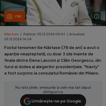
Special
(16)
Diverse
Inedit
Alex Ivan
| Publicat: 05.12.2024 09:43 | Actualizat:
Clasamente
05.12.2024 14:04
Fostul tenismen Ilie Năstase (78 de ani) a avut o
apariție neașteptată, cu doar 3 zile înainte de
finala dintre Elena Lasconi și Călin Georgescu, din
Champions League
turul al doilea al alegerilor prezidențiale. "Nasty"
Europa League
a fost surprins la consulatul României din Milano.
Conference League
CM 2026
Nu rata știrile, emisiunile și cele mai tari clipuri
iAMsport.ro
Premier League
Urmărește-ne pe Google
LaLiga