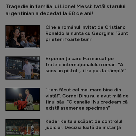
Tragedie în familia lui Lionel Messi: tatăl starului
argentinian a decedat la 68 de ani!
Cine e românul invitat de Cristiano
Ronaldo la nunta cu Georgina: ”Sunt
prieteni foarte buni”
Experiența care l-a marcat pe
fratele internaționalului român: ”A
scos un pistol și i l-a pus la tâmplă!”
”I-am făcut cel mai mare bine din
viață!”. Cornel Dinu nu a avut milă de
finul său: ”O canalie! Nu credeam că
există asemenea specimen”
Kader Keita a scăpat de controlul
judiciar. Decizia luată de instanță