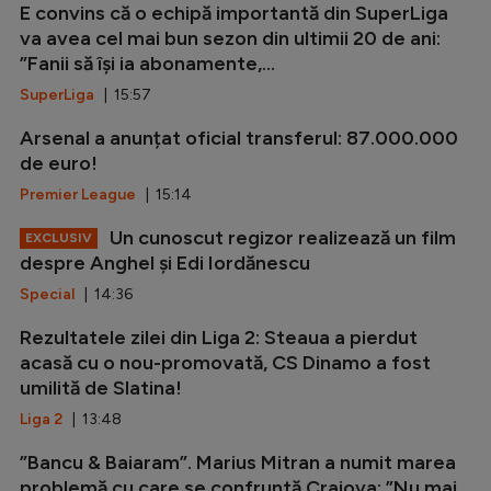
E convins că o echipă importantă din SuperLiga
va avea cel mai bun sezon din ultimii 20 de ani:
”Fanii să își ia abonamente,...
SuperLiga
| 15:57
Arsenal a anunțat oficial transferul: 87.000.000
de euro!
Premier League
| 15:14
Un cunoscut regizor realizează un film
EXCLUSIV
despre Anghel și Edi Iordănescu
Special
| 14:36
Rezultatele zilei din Liga 2: Steaua a pierdut
acasă cu o nou-promovată, CS Dinamo a fost
umilită de Slatina!
Liga 2
| 13:48
”Bancu & Baiaram”. Marius Mitran a numit marea
problemă cu care se confruntă Craiova: ”Nu mai