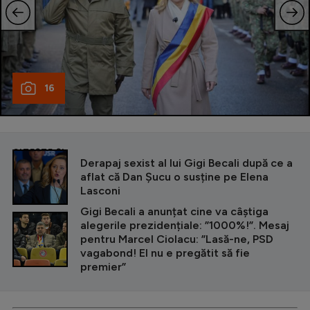
16
CITEȘTE ȘI
Derapaj sexist al lui Gigi Becali după ce a
aflat că Dan Șucu o susține pe Elena
Lasconi
Gigi Becali a anunțat cine va câștiga
alegerile prezidențiale: ”1000%!”. Mesaj
pentru Marcel Ciolacu: ”Lasă-ne, PSD
vagabond! El nu e pregătit să fie
premier”