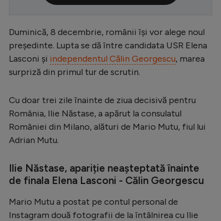
Serie A
Duminică, 8 decembrie, românii își vor alege noul
Bundesliga
președinte. Lupta se dă între candidata USR Elena
Ligue 1
Lasconi și
independentul Călin Georgescu
, marea
Campionate
surpriză din primul tur de scrutin.
Starurile fotbalului
Cu doar trei zile înainte de ziua decisivă pentru
EURO 2024
România, Ilie Năstase, a apărut la consulatul
Stranieri
României din Milano, alături de Mario Mutu, fiul lui
Adrian Mutu.
Clasamente
Ilie Năstase, apariție neașteptată înainte
de finala Elena Lasconi - Călin Georgescu
Tenis
Mario Mutu a postat pe contul personal de
Handbal
Instagram două fotografii de la întâlnirea cu Ilie