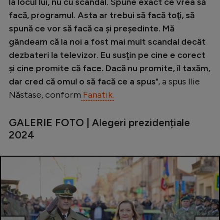
la locul lui, nu cu scandal. Spune exact ce vrea să
facă, programul. Asta ar trebui să facă toţi, să
spună ce vor să facă ca şi preşedinte. Mă
gândeam că la noi a fost mai mult scandal decât
dezbateri la televizor. Eu susţin pe cine e corect
şi cine promite că face. Dacă nu promite, îl taxăm,
dar cred că omul o să facă ce a spus
", a spus Ilie
Năstase, conform
Fanatik.
GALERIE FOTO | Alegeri prezidențiale
2024