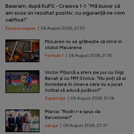
Baiaram, după KuPS - Craiova 1-1: ”Mă bucur că
am scos un rezultat pozitiv, cu siguranță ne vom
califica!”
Europa League
| 06 August 2026, 23:20
McLaren nu se grăbește să intre în
clubul Macarena
Formula 1
| 06 August 2026, 21:35
Victor Pițurcă a șters pe jos cu Gigi
Becali și cu MM Stoica: ”Nu poți să ai
încredere în cineva care nu a jucat
fotbal să aducă jucători!”
SuperLiga
| 06 August 2026, 21:06
Marca: ”Rodri i-a spus da
Barcelonei!”
LaLiga
| 06 August 2026, 20:37