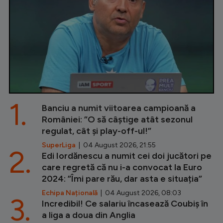
1.
Banciu a numit viitoarea campioană a
României: ”O să câștige atât sezonul
regulat, cât și play-off-ul!”
SuperLiga
| 04 August 2026, 21:55
2.
Edi Iordănescu a numit cei doi jucători pe
care regretă că nu i-a convocat la Euro
2024: ”Îmi pare rău, dar asta e situația”
Echipa Națională
| 04 August 2026, 08:03
3.
Incredibil! Ce salariu încasează Coubiș în
a liga a doua din Anglia