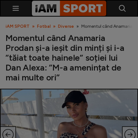
iAM SPORT
Fotbal
Diverse
Momentul când Anamaria Prodan
Momentul când Anamaria
Prodan și-a ieșit din minți și i-a
”tăiat toate hainele” soției lui
Dan Alexa: ”M-a amenințat de
mai multe ori”
SuperLiga
Liga 2
Cupa României
Echipa Națională
U21
Fotbal feminin