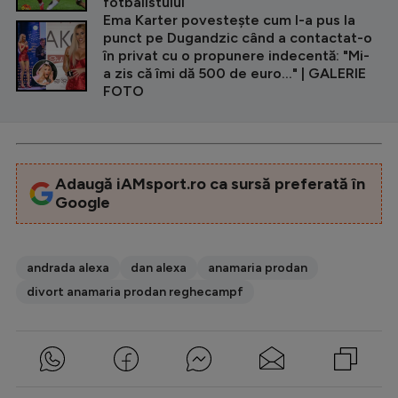
fotbalistului
Ema Karter povestește cum l-a pus la
punct pe Dugandzic când a contactat-o
în privat cu o propunere indecentă: "Mi-
a zis că îmi dă 500 de euro..." | GALERIE
FOTO
Adaugă iAMsport.ro ca sursă preferată în
Google
andrada alexa
dan alexa
anamaria prodan
divort anamaria prodan reghecampf