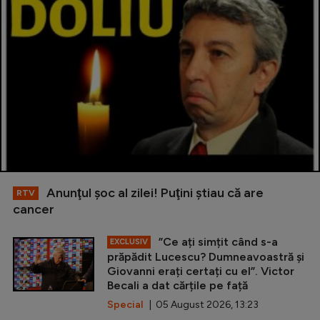
Anunţul şoc al zilei! Puţini ştiau că are
RTV
cancer
”Ce ați simțit când s-a
EXCLUSIV
prăpădit Lucescu? Dumneavoastră și
Giovanni erați certați cu el”. Victor
Becali a dat cărțile pe față
Special
| 05 August 2026, 13:23