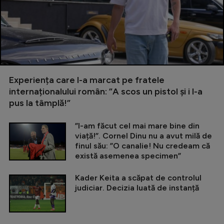
Experiența care l-a marcat pe fratele
internaționalului român: ”A scos un pistol și i l-a
pus la tâmplă!”
”I-am făcut cel mai mare bine din
viață!”. Cornel Dinu nu a avut milă de
finul său: ”O canalie! Nu credeam că
există asemenea specimen”
Kader Keita a scăpat de controlul
judiciar. Decizia luată de instanță