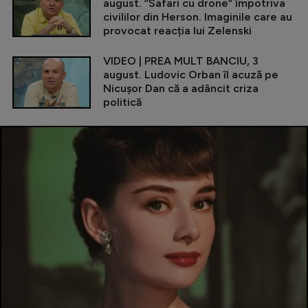
august. ”Safari cu drone” împotriva
civililor din Herson. Imaginile care au
provocat reacția lui Zelenski
VIDEO | PREA MULT BANCIU, 3
august. Ludovic Orban îl acuză pe
Nicușor Dan că a adâncit criza
politică