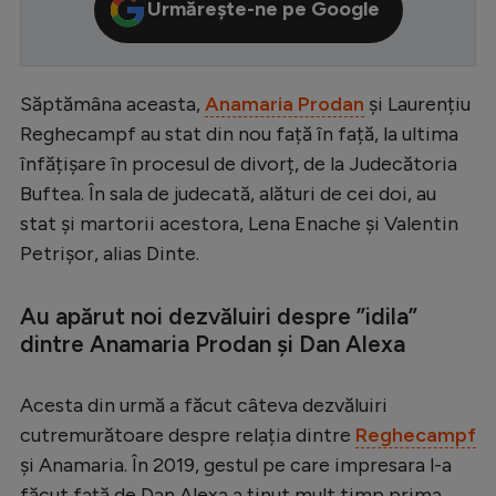
Urmărește-ne pe Google
Serie A
Bundesliga
Săptămâna aceasta,
Anamaria Prodan
și Laurențiu
Ligue 1
Reghecampf au stat din nou față în față, la ultima
Campionate
înfățișare în procesul de divorț, de la Judecătoria
Buftea. În sala de judecată, alături de cei doi, au
Starurile fotbalului
stat și martorii acestora, Lena Enache și Valentin
EURO 2024
Petrișor, alias Dinte.
Stranieri
Au apărut noi dezvăluiri despre ”idila”
Clasamente
dintre Anamaria Prodan și Dan Alexa
Acesta din urmă a făcut câteva dezvăluiri
cutremurătoare despre relația dintre
Reghecampf
Tenis
și Anamaria. În 2019, gestul pe care impresara l-a
Handbal
făcut față de Dan Alexa a ținut mult timp prima