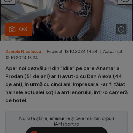
Special
Diverse
(38)
Inedit
Clasamente
Daniela Nicolescu
| Publicat: 12.10.2024 14:54 | Actualizat:
12.10.2024 15:24
Apar noi dezvăluiri din ”idila” pe care Anamaria
Champions League
Prodan (51 de ani) ar fi avut-o cu Dan Alexa (44
de ani), în urmă cu cinci ani. Impresara i-ar fi tăiat
Europa League
hainele actualei soții a antrenorului, într-o cameră
Conference League
de hotel.
CM 2026
Nu rata știrile, emisiunile și cele mai tari clipuri
Premier League
iAMsport.ro
LaLiga