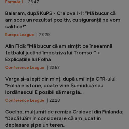
Formula 1
| 23:47
Baiaram, după KuPS - Craiova 1-1: ”Mă bucur că
am scos un rezultat pozitiv, cu siguranță ne vom
califica!”
Europa League
| 23:20
Alin Fică: ”Mă bucur că am simțit ce înseamnă
fotbalul jucând împotriva lui Tromso!” +
Explicațiile lui Folha
Conference League
| 22:52
Varga și-a ieșit din minți după umilința CFR-ului:
”Folha e istorie, poate vine Șumudică sau
Iordănescu! E posibil să merg la...
Conference League
| 22:28
Coelho, mulțumit de remiza Craiovei din Finlanda:
”Dacă luăm în considerare că am jucat în
deplasare și pe un teren...