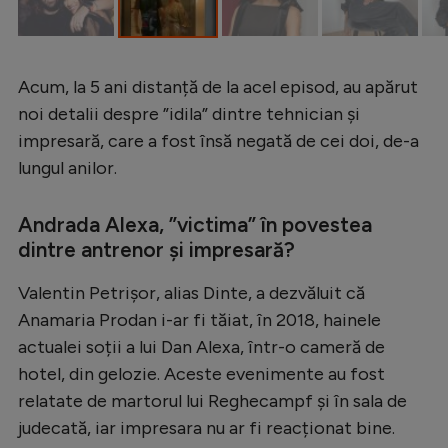
Intră în cont
Creează cont
Acum, la 5 ani distanță de la acel episod, au apărut
noi detalii despre ”idila” dintre tehnician și
impresară, care a fost însă negată de cei doi, de-a
lungul anilor.
Andrada Alexa, ”victima” în povestea
dintre antrenor și impresară?
Valentin Petrișor, alias Dinte, a dezvăluit că
Anamaria Prodan i-ar fi tăiat, în 2018, hainele
actualei soții a lui Dan Alexa, într-o cameră de
hotel, din gelozie. Aceste evenimente au fost
relatate de martorul lui Reghecampf și în sala de
judecată, iar impresara nu ar fi reacționat bine.