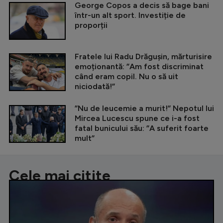
George Copos a decis să bage bani
într-un alt sport. Investiție de
proporții
Fratele lui Radu Drăgușin, mărturisire
emoționantă: ”Am fost discriminat
când eram copil. Nu o să uit
niciodată!”
”Nu de leucemie a murit!” Nepotul lui
Mircea Lucescu spune ce i-a fost
fatal bunicului său: ”A suferit foarte
mult”
Cele mai citite