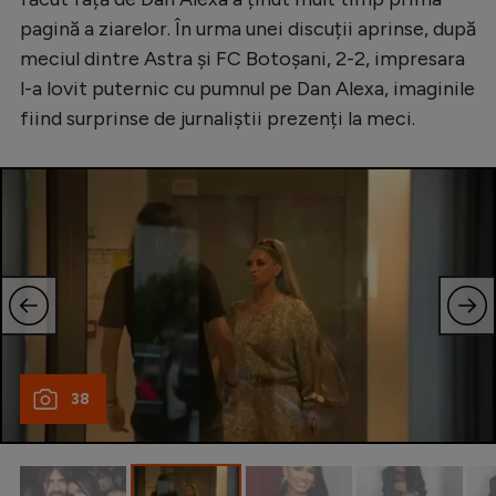
Natație
pagină a ziarelor. În urma unei discuții aprinse, după
meciul dintre Astra și FC Botoșani, 2-2, impresara
Formula 1
l-a lovit puternic cu pumnul pe Dan Alexa, imaginile
Gimnastică
fiind surprinse de jurnaliștii prezenți la meci.
Auto
Rugby
Ciclism
Alte sporturi
JO 2024
JO 2026
38