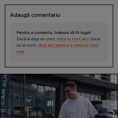
Adaugă comentariu
Pentru a comenta, trebuie să fii logat.
Dacă ai deja un cont,
intră în cont aici
. Daca
nu ai cont,
click aici pentru a crea un cont
nou
.